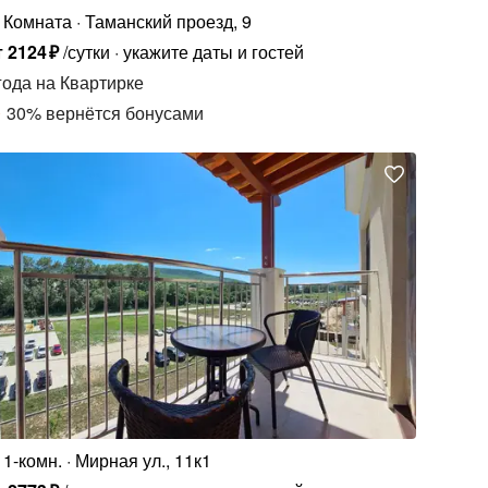
Комната
Таманский проезд, 9
т
2124
₽
/сутки
укажите даты и гостей
года
на Квартирке
30
%
вернётся бонусами
1-комн.
Мирная ул., 11к1