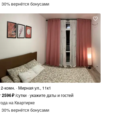
30
%
вернётся бонусами
2-комн.
Мирная ул., 11к1
т
2596
₽
/сутки
укажите даты и гостей
года
на Квартирке
30
%
вернётся бонусами