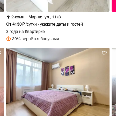
2-комн.
Мирная ул., 11к3
От
4130
₽
/сутки
укажите даты и гостей
3 года
на Квартирке
30
%
вернётся бонусами