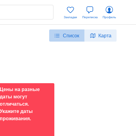
Закладки
Переписка
Профиль
Список
Карта
Цены на разные
даты могут
отличаться.
Укажите даты
проживания.