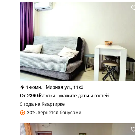
1-комн.
Мирная ул., 11к3
От
2360
₽
/сутки
укажите даты и гостей
3 года
на Квартирке
30
%
вернётся бонусами