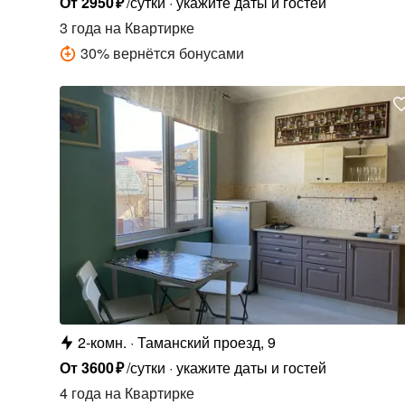
От
2950
₽
/сутки
укажите даты и гостей
3 года
на Квартирке
30
%
вернётся бонусами
2-комн.
Таманский проезд, 9
От
3600
₽
/сутки
укажите даты и гостей
4 года
на Квартирке