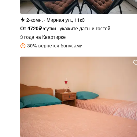
2-комн.
Мирная ул., 11к3
От
4720
₽
/сутки
укажите даты и гостей
3 года
на Квартирке
30
%
вернётся бонусами