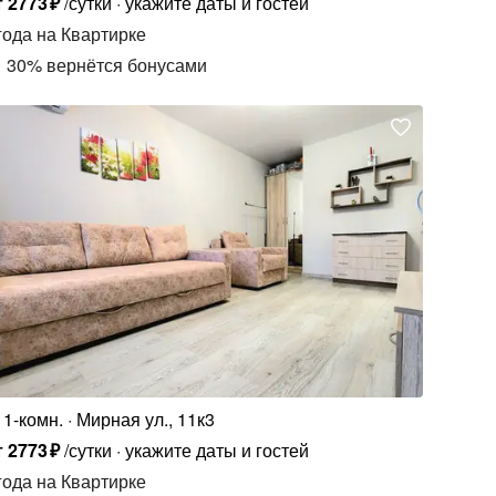
т
2773
₽
/сутки
укажите даты и гостей
года
на Квартирке
30
%
вернётся бонусами
1-комн.
Мирная ул., 11к3
т
2773
₽
/сутки
укажите даты и гостей
года
на Квартирке