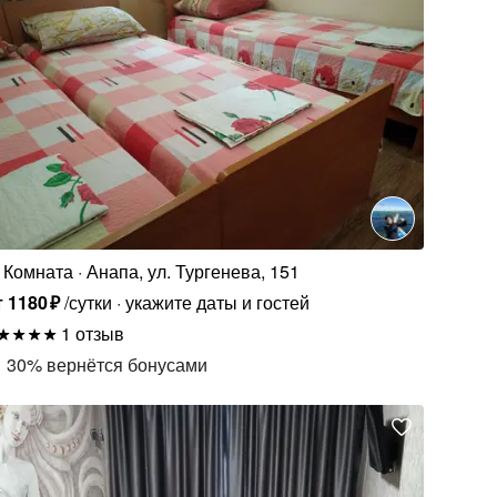
Комната
Анапа, ул. Тургенева, 151
т
1180
₽
/сутки
укажите даты и гостей
1 отзыв
30
%
вернётся бонусами