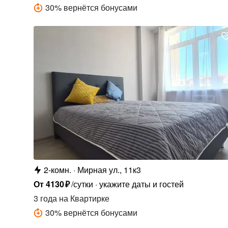
30
%
вернётся бонусами
2-комн.
Мирная ул., 11к3
От
4130
₽
/сутки
укажите даты и гостей
3 года
на Квартирке
30
%
вернётся бонусами