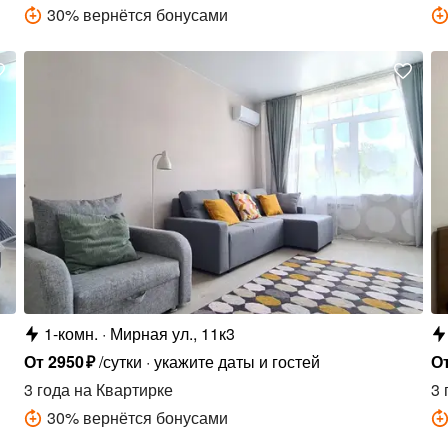
30
%
вернётся бонусами
1-комн.
Мирная ул., 11к3
От
2950
₽
/сутки
укажите даты и гостей
О
3 года
на Квартирке
3 
30
%
вернётся бонусами