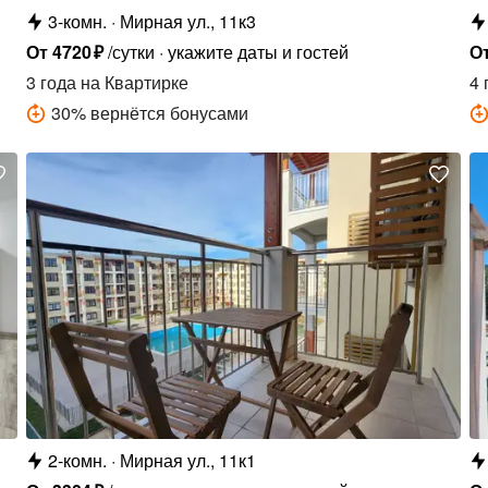
3-комн.
Мирная ул., 11к3
От
4720
₽
/сутки
укажите даты и гостей
О
3 года
на Квартирке
4 
30
%
вернётся бонусами
2-комн.
Мирная ул., 11к1