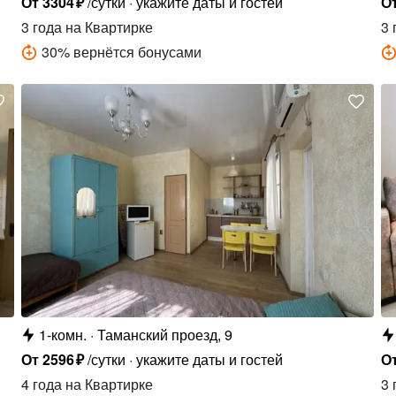
От
3304
₽
/сутки
укажите даты и гостей
О
3 года
на Квартирке
3 
30
%
вернётся бонусами
1-комн.
Таманский проезд, 9
От
2596
₽
/сутки
укажите даты и гостей
О
4 года
на Квартирке
3 