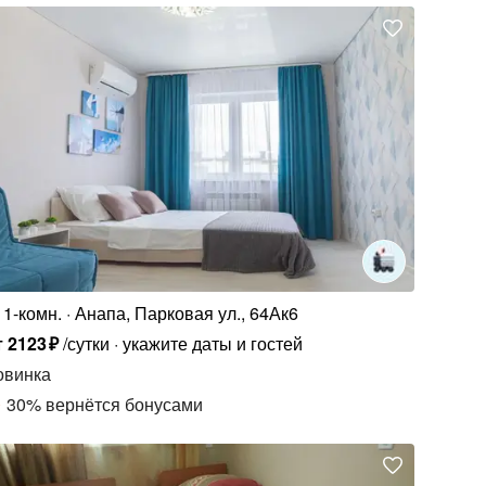
1-комн.
Анапа, Парковая ул., 64Ак6
т
2123
₽
/сутки
укажите даты и гостей
овинка
30
%
вернётся бонусами