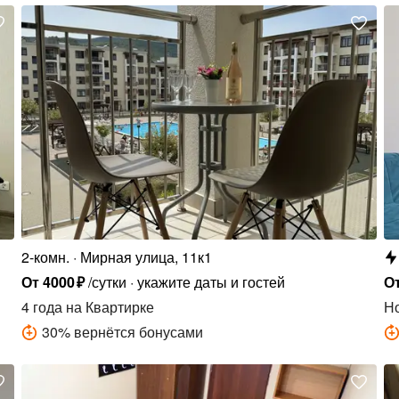
2-комн.
Мирная улица, 11к1
От
4000
₽
/сутки
укажите даты и гостей
О
4 года
на Квартирке
Н
30
%
вернётся бонусами