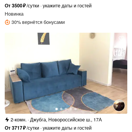
От
3500
₽
/сутки
укажите даты и гостей
Новинка
30
%
вернётся бонусами
2-комн.
Джубга, Новороссийское ш., 17А
От
3717
₽
/сутки
укажите даты и гостей