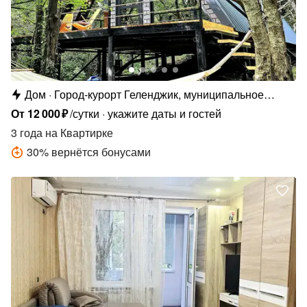
Дом
Город-курорт Геленджик, муниципальное
образование Геленджик, с. Архипо-Осиповка,
От
12
000
₽
/сутки
укажите даты и гостей
Каштановая ул., 1
3 года
на Квартирке
30
%
вернётся бонусами