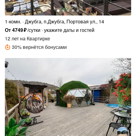
1-комн.
Джубга, п.Джубга, Портовая ул., 14
От
4749
₽
/сутки
укажите даты и гостей
12 лет
на Квартирке
30
%
вернётся бонусами