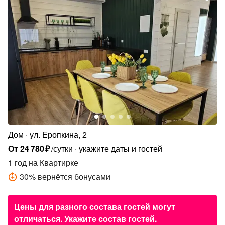
Дом
ул. Еропкина, 2
От
24
780
₽
/сутки
укажите даты и гостей
1 год
на Квартирке
30
%
вернётся бонусами
Цены для разного состава гостей могут
отличаться. Укажите состав гостей.