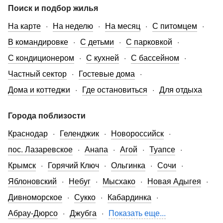
Поиск и подбор жилья
На карте
На неделю
На месяц
С питомцем
В командировке
С детьми
С парковкой
С кондиционером
С кухней
С бассейном
Частный сектор
Гостевые дома
Дома и коттеджи
Где остановиться
Для отдыха
Города поблизости
Краснодар
Геленджик
Новороссийск
пос. Лазаревское
Анапа
Агой
Туапсе
Крымск
Горячий Ключ
Ольгинка
Сочи
Яблоновский
Небуг
Мысхако
Новая Адыгея
Дивноморское
Сукко
Кабардинка
Абрау-Дюрсо
Джубга
Показать еще...