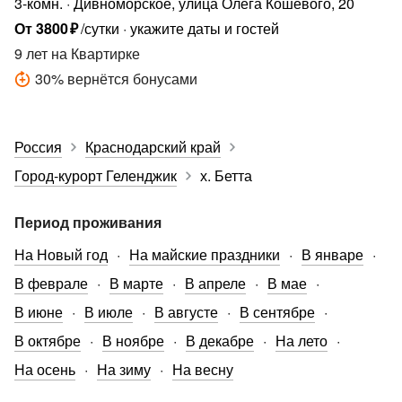
3-комн.
Дивноморское, улица Олега Кошевого, 20
От
3800
₽
/сутки
укажите даты и гостей
9 лет
на Квартирке
30
%
вернётся бонусами
Россия
Краснодарский край
Город-курорт Геленджик
х. Бетта
Период проживания
На Новый год
На майские праздники
В январе
В феврале
В марте
В апреле
В мае
В июне
В июле
В августе
В сентябре
В октябре
В ноябре
В декабре
На лето
На осень
На зиму
На весну