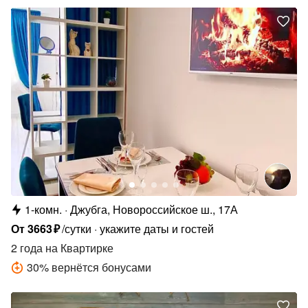
1-комн.
Джубга, Новороссийское ш., 17А
От
3663
₽
/сутки
укажите даты и гостей
2 года
на Квартирке
30
%
вернётся бонусами