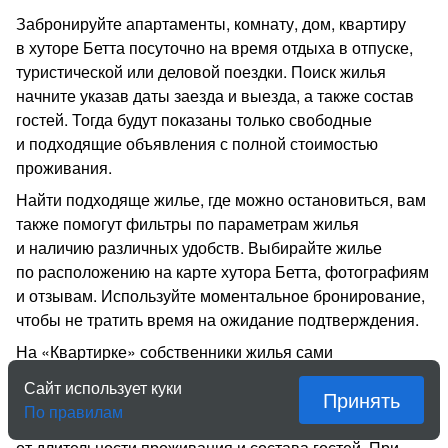
Забронируйте апартаменты, комнату, дом, квартиру
в хуторе Бетта посуточно на время отдыха в отпуске,
туристической или деловой поездки. Поиск жилья
начните указав даты заезда и выезда, а также состав
гостей. Тогда будут показаны только свободные
и подходящие объявления с полной стоимостью
проживания.
Найти подходяще жилье, где можно остановиться, вам
также помогут фильтры по параметрам жилья
и наличию различных удобств. Выбирайте жилье
по расположению на карте хутора Бетта, фотографиям
и отзывам. Используйте моментальное бронирование,
чтобы не тратить время на ожидание подтверждения.
На «Квартирке» собственники жилья сами
устанавливают цену за проживание. Есть как
Сайт использует куки
Принять
недорогие экономичные варианты, так и элитное
По правилам
жильё. Стоимость также может зависеть
от длительности проживания и состава гостей. При