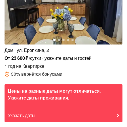
Дом
ул. Еропкина, 2
От
23
600
₽
/сутки
укажите даты и гостей
1 год
на Квартирке
30
%
вернётся бонусами
Цены на разные даты могут отличаться.
Укажите даты проживания.
Указать даты