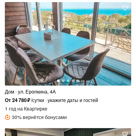
Дом
ул. Еропкина, 4А
От
24
780
₽
/сутки
укажите даты и гостей
1 год
на Квартирке
30
%
вернётся бонусами