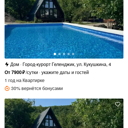
Дом
Город-курорт Геленджик, ул. Кукушкина, 4
От
7900
₽
/сутки
укажите даты и гостей
1 год
на Квартирке
30
%
вернётся бонусами