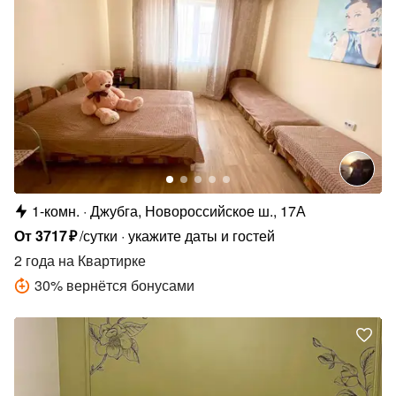
1-комн.
Джубга, Новороссийское ш., 17А
От
3717
₽
/сутки
укажите даты и гостей
2 года
на Квартирке
30
%
вернётся бонусами