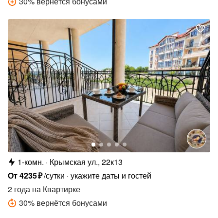
30
%
вернётся бонусами
1-комн.
Крымская ул., 22к13
От
4235
₽
/сутки
укажите даты и гостей
2 года
на Квартирке
30
%
вернётся бонусами