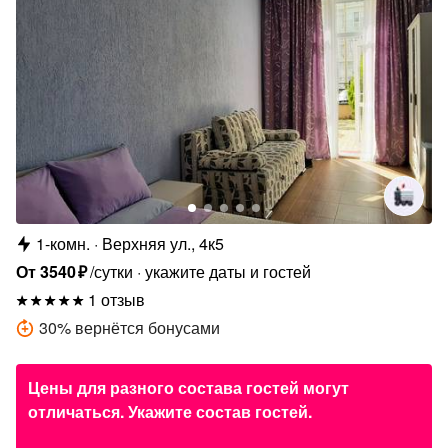
1-комн.
Верхняя ул., 4к5
От
3540
₽
/сутки
укажите даты и гостей
1 отзыв
30
%
вернётся бонусами
Цены для разного состава гостей могут
отличаться. Укажите состав гостей.