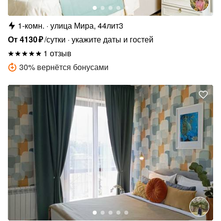
1-комн.
улица Мира, 44лит3
От
4130
₽
/сутки
укажите даты и гостей
1 отзыв
30
%
вернётся бонусами