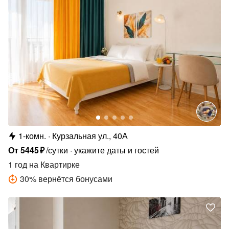
1-комн.
Курзальная ул., 40А
От
5445
₽
/сутки
укажите даты и гостей
1 год
на Квартирке
30
%
вернётся бонусами