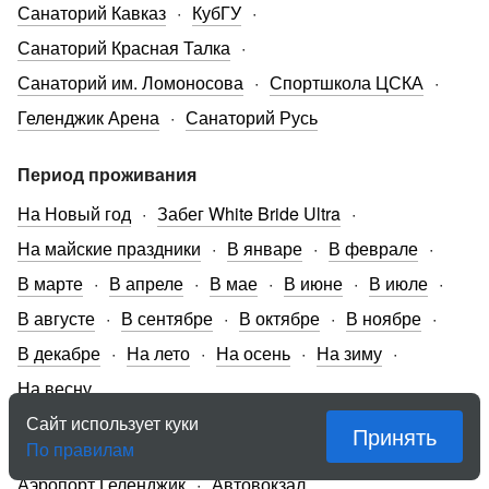
Санаторий Кавказ
КубГУ
Санаторий Красная Талка
Санаторий им. Ломоносова
Спортшкола ЦСКА
Геленджик Арена
Санаторий Русь
Период проживания
На Новый год
Забег White Bride Ultra
На майские праздники
В январе
В феврале
В марте
В апреле
В мае
В июне
В июле
В августе
В сентябре
В октябре
В ноябре
В декабре
На лето
На осень
На зиму
На весну
Сайт использует куки
Принять
Аэропорты, вокзалы, порты
По правилам
Аэропорт Геленджик
Автовокзал