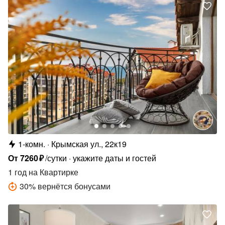
1-комн.
Крымская ул., 22к19
От
7260
₽
/сутки
укажите даты и гостей
1 год
на Квартирке
30
%
вернётся бонусами