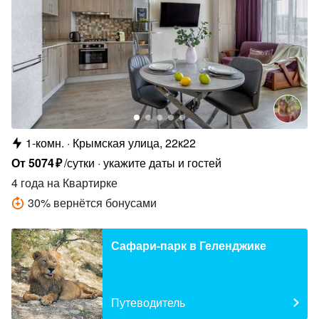
1-комн.
Крымская улица, 22к22
От
5074
₽
/сутки
укажите даты и гостей
4 года
на Квартирке
30
%
вернётся бонусами
Сафари-парк в Геленджике
Путеводитель