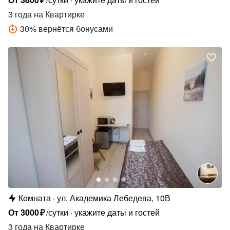
3 года
на Квартирке
30
%
вернётся бонусами
Комната
ул. Академика Лебедева, 10В
От
3000
₽
/сутки
укажите даты и гостей
3 года
на Квартирке