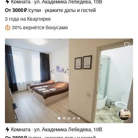
Комната
ул. Академика Лебедева, 10В
От
3000
₽
/сутки
укажите даты и гостей
3 года
на Квартирке
30
%
вернётся бонусами
Комната
ул. Академика Лебедева, 10В
От
3800
₽
/сутки
укажите даты и гостей