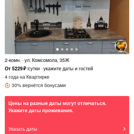
2-комн.
ул. Комсомола, 35Ж
От
5229
₽
/сутки
укажите даты и гостей
4 года
на Квартирке
30
%
вернётся бонусами
Цены на разные даты могут отличаться.
Укажите даты проживания.
Указать даты