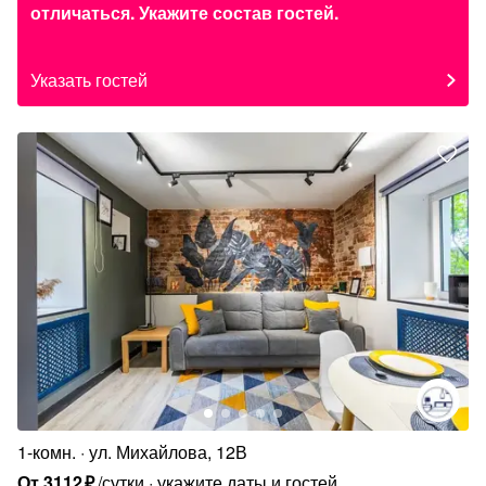
отличаться. Укажите состав гостей.
Указать гостей
1-комн.
ул. Михайлова, 12В
От
3112
₽
/сутки
укажите даты и гостей