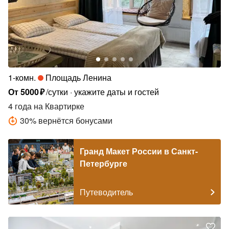
1-комн.
Площадь Ленина
От
5000
₽
/сутки
укажите даты и гостей
4 года
на Квартирке
30
%
вернётся бонусами
Гранд Макет России в Санкт-
Петербурге
Путеводитель