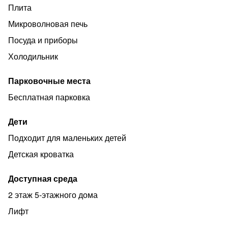
•в ванной комнате тёплые полы
Плита
•гигиенический душ
Микроволновая печь
•фен
Посуда и приборы
•стиральная машина, кондиционер
Холодильник
•семьям с детьми при заезде на 3+ суток, в подарок
Парковочные места
книга со стихами от петербургского детского поэта
Ольги Молявиной.
Бесплатная парковка
Дети
Подходит для маленьких детей
Детская кроватка
Доступная среда
2 этаж 5-этажного дома
Лифт