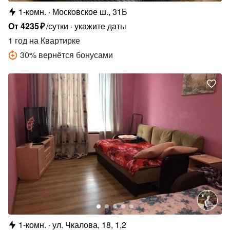
1-комн.
Московское ш., 31Б
От
4235
₽
/сутки
укажите даты
1 год
на Квартирке
30
%
вернётся бонусами
1-комн.
ул. Чкалова, 18, 1,2