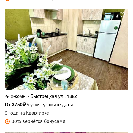
2-комн.
Быстрецкая ул., 18к2
От
3750
₽
/сутки
укажите даты
3 года
на Квартирке
30
%
вернётся бонусами