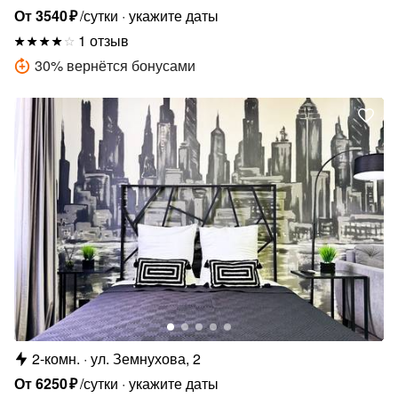
От
3540
₽
/сутки
укажите даты
1 отзыв
30
%
вернётся бонусами
2-комн.
ул. Земнухова, 2
От
6250
₽
/сутки
укажите даты