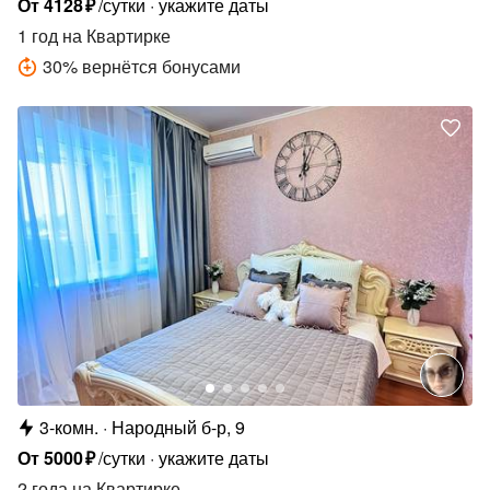
От
4128
₽
/сутки
укажите даты
1 год
на Квартирке
30
%
вернётся бонусами
3-комн.
Народный б-р, 9
От
5000
₽
/сутки
укажите даты
2 года
на Квартирке