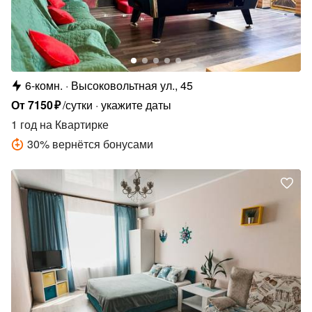
6-комн.
Высоковольтная ул., 45
От
7150
₽
/сутки
укажите даты
1 год
на Квартирке
30
%
вернётся бонусами