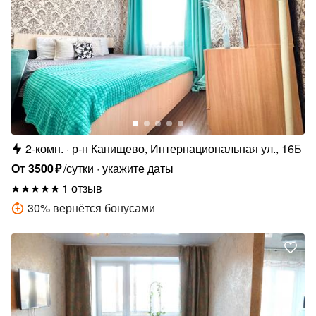
2-комн.
р-н Канищево, Интернациональная ул., 16Б
От
3500
₽
/сутки
укажите даты
1 отзыв
30
%
вернётся бонусами