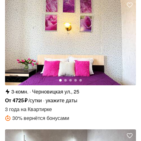
3-комн.
Черновицкая ул., 25
От
4725
₽
/сутки
укажите даты
3 года
на Квартирке
30
%
вернётся бонусами