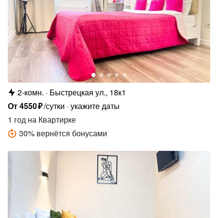
2-комн.
Быстрецкая ул., 18к1
От
4550
₽
/сутки
укажите даты
1 год
на Квартирке
30
%
вернётся бонусами