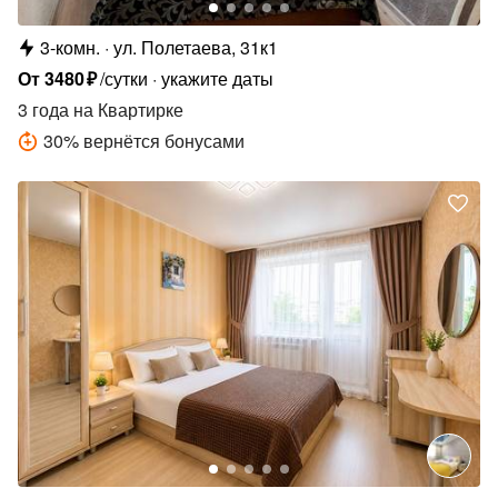
3-комн.
ул. Полетаева, 31к1
От
3480
₽
/сутки
укажите даты
3 года
на Квартирке
30
%
вернётся бонусами