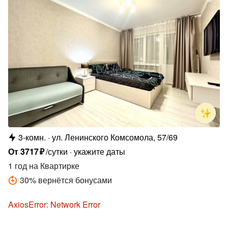
3-комн.
ул. Ленинского Комсомола, 57/69
От
3717
₽
/сутки
укажите даты
1 год
на Квартирке
30
%
вернётся бонусами
AxiosError: Network Error