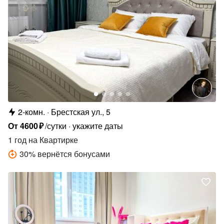
2-комн.
Брестская ул., 5
От
4600
₽
/сутки
укажите даты
1 год
на Квартирке
30
%
вернётся бонусами