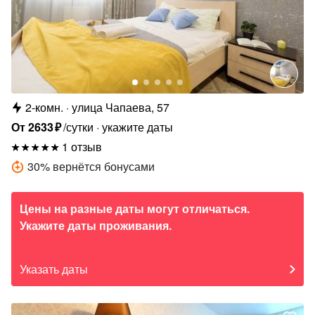
2-комн.
улица Чапаева, 57
От
2633
₽
/сутки
укажите даты
1 отзыв
30
%
вернётся бонусами
Цены на разные даты могут отличаться.
Укажите даты проживания.
Указать даты