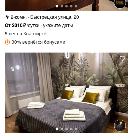
2-комн.
Быстрецкая улица, 20
От
2010
₽
/сутки
укажите даты
5 лет
на Квартирке
30
%
вернётся бонусами