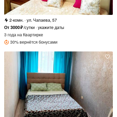
2-комн.
ул. Чапаева, 57
От
3000
₽
/сутки
укажите даты
3 года
на Квартирке
30
%
вернётся бонусами