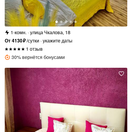
1-комн.
улица Чкалова, 18
От
4130
₽
/сутки
укажите даты
1 отзыв
30
%
вернётся бонусами