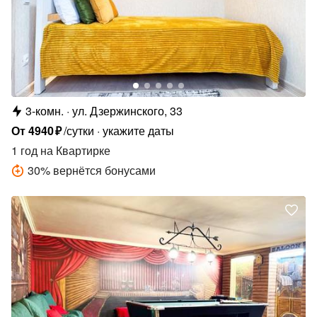
3-комн.
ул. Дзержинского, 33
От
4940
₽
/сутки
укажите даты
1 год
на Квартирке
30
%
вернётся бонусами