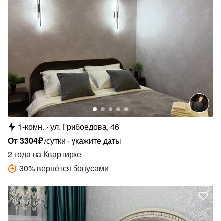
1-комн.
ул. Грибоедова, 46
От
3304
₽
/сутки
укажите даты
2 года
на Квартирке
30
%
вернётся бонусами