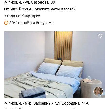
1-комн.
ул. Сазонова, 33
От
6839
₽
/сутки
укажите даты и гостей
3 года
на Квартирке
30
%
вернётся бонусами
1-комн.
мкр. Заозёрный, ул. Бородина, 44А