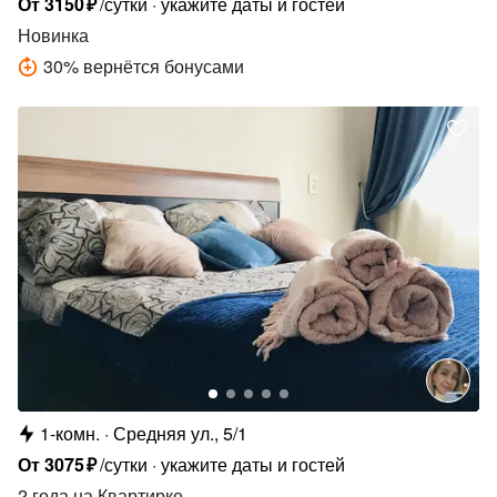
От
3150
₽
/сутки
укажите даты и гостей
Новинка
30
%
вернётся бонусами
1-комн.
Средняя ул., 5/1
От
3075
₽
/сутки
укажите даты и гостей
2 года
на Квартирке