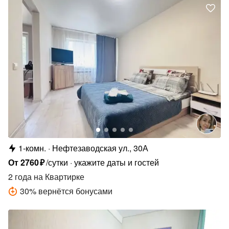
1-комн.
Нефтезаводская ул., 30А
От
2760
₽
/сутки
укажите даты и гостей
2 года
на Квартирке
30
%
вернётся бонусами