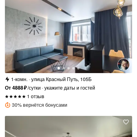
1-комн.
улица Красный Путь, 105Б
От
4888
₽
/сутки
укажите даты и гостей
1 отзыв
30
%
вернётся бонусами