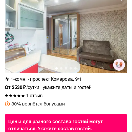
1-комн.
проспект Комарова, 9/1
От
2530
₽
/сутки
укажите даты и гостей
1 отзыв
30
%
вернётся бонусами
Цены для разного состава гостей могут
отличаться. Укажите состав гостей.