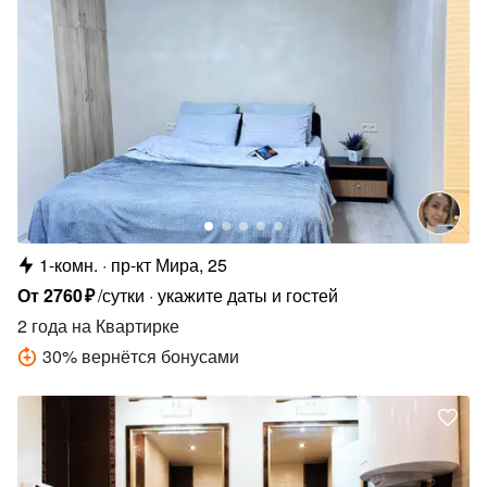
1-комн.
пр-кт Мира, 25
От
2760
₽
/сутки
укажите даты и гостей
2 года
на Квартирке
30
%
вернётся бонусами