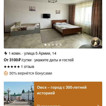
1-комн.
улица 5 Армии, 14
От
3100
₽
/сутки
укажите даты и гостей
1 отзыв
30
%
вернётся бонусами
Омск – город с 300-летней
историей