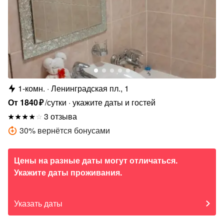
1-комн.
Ленинградская пл., 1
От
1840
₽
/сутки
укажите даты и гостей
3 отзыва
30
%
вернётся бонусами
Цены на разные даты могут отличаться.
Укажите даты проживания.
Указать даты