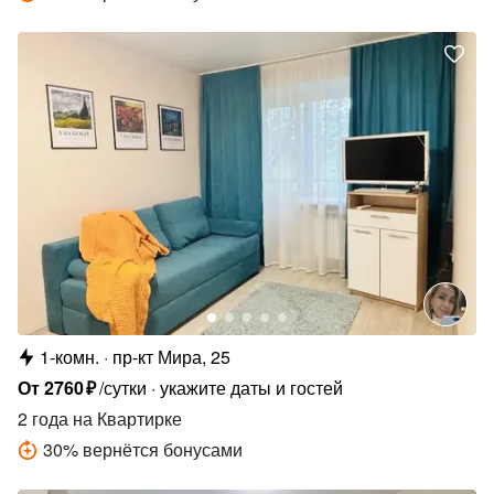
1-комн.
пр-кт Мира, 25
От
2760
₽
/сутки
укажите даты и гостей
2 года
на Квартирке
30
%
вернётся бонусами