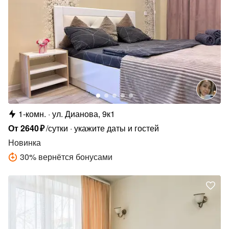
1-комн.
ул. Дианова, 9к1
От
2640
₽
/сутки
укажите даты и гостей
Новинка
30
%
вернётся бонусами