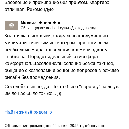
(доп.комплекты выдаются в пользование только по
Заселение и проживание без проблем. Квартира
согласованию)
отличная. Рекомендую!
•Нарушение закона «Об обеспечении тишины и покоя
Михаил
граждан».
Объявл. удалено
·
На
1
сутки
·
Два года назад
❗️ При нарушении данных правил мы будем вынуждены
Квартирка с иголочки, с идеально продуманным
принять такие меры как выселение без возврата
минималистическим интерьером, при этом всем
денежных средств.
необходимым для проведения времени вдвоем
снабжена. Порядок идеальный, атмосфера
❗️При бронировании через площадки ,и досрочном
комфортная. Заселение/выселение безконтактное,
выезде бронь не пересчитывается,денежные средства
общение с хозяевами и решение вопросов в режиме
не возвращаются *
онлайн без промедления.
❗️Заселение с питомцем по согласованию
Соседей слышно, да. Но это было "поровну", коль уж
❗️Доплата : -за гостя 300руб.
им до нас было так же... )))
-за питомца 500руб.
Данные правила позволяют нам предоставлять гостям
Найти жильё рядом
уютные квартиры ,и комфортные условия для
проживания !
Объявление размещено 11 июля 2024 г., обновлено