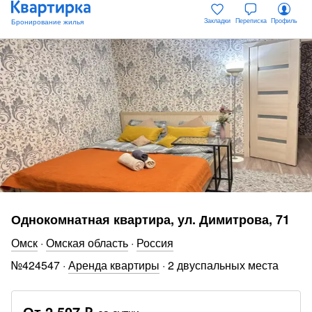
Закладки
Переписка
Профиль
Однокомнатная квартира, ул. Димитрова, 71
Омск
·
Омская область
·
Россия
№
424547
·
Аренда квартиры
·
2 двуспальных места
От
2 507 ₽