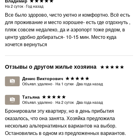
Владимир
также для распития спиртных напитков.
На
2
суток
·
Год назад
•НЕ сдаем несовершеннолетним.
Все было здорово, чисто уютно и комфортно. Всё есть
Залог 3000руб.
для проживание и место хорошее- есть где отдохнуть ,
пляж совсем недалеко, да и аэропорт тоже рядом, в
Залог возвращается после того,как горничная
центр удобно добираться- 10-15 мин. Место куда
проведет уборку после вашего выезда ,при условии
хочется вернуться
соблюдении правил проживания .
Подробнее о том, что влияет на возврат залога⬇️
•В наших квартирах категорически запрещено курить!
Отзывы о другом жилье хозяина
При наличии следов курения залог не возвращается.
Денис Викторович
•Недопустимо заселение большего количества гостей
Объявл. удалено
·
На
1
сутки
·
Два года назад
чем указано в брони.
Татьяна
•Небрежное отношение к имуществу (различные
Объявл. удалено
·
На
2
суток
·
Два года назад
поломки и повреждения,наличие сильных
Бронировали эту квартиру, но в день прибытия
загрязнений,и пр. порча имущества)
оказалось, что она занята. Хозяйка предложила
•Несогласованное использование дополнительных
несколько альтернативных вариантов на выбор.
комплектов полотенец и постельного белья
Остановились в одном из предложенных вариантов.