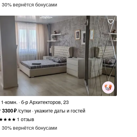
30
%
вернётся бонусами
1-комн.
б-р Архитекторов, 23
т
3300
₽
/сутки
укажите даты и гостей
1 отзыв
30
%
вернётся бонусами