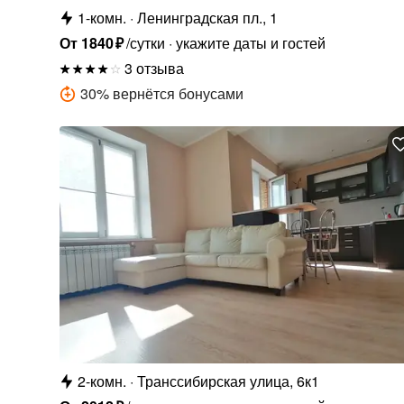
1-комн.
Ленинградская пл., 1
От
1840
₽
/сутки
укажите даты и гостей
3 отзыва
30
%
вернётся бонусами
2-комн.
Транссибирская улица, 6к1