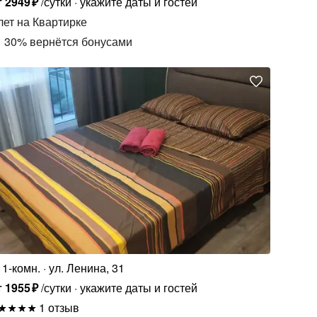
т
2949
₽
/сутки
укажите даты и гостей
лет
на Квартирке
30
%
вернётся бонусами
1-комн.
ул. Ленина, 31
т
1955
₽
/сутки
укажите даты и гостей
1 отзыв