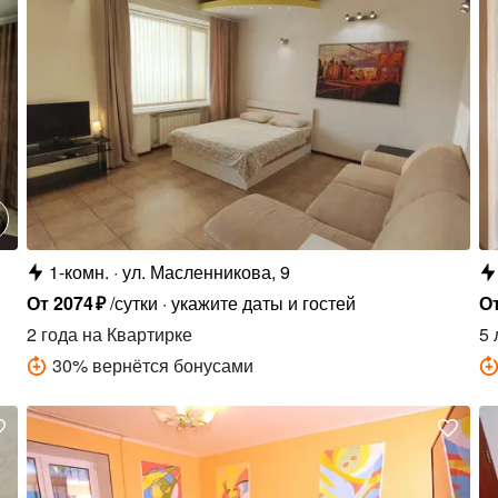
1-комн.
ул. Масленникова, 9
От
2074
₽
/сутки
укажите даты и гостей
О
2 года
на Квартирке
5 
30
%
вернётся бонусами