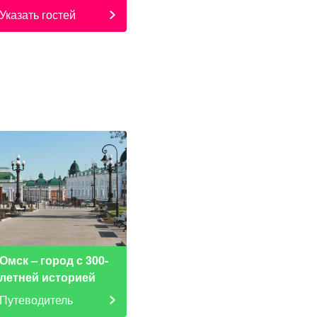
Указать гостей
Омск – город с 300-
летней историей
Путеводитель