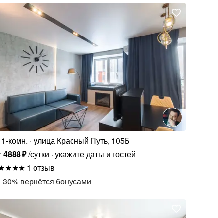
1-комн.
улица Красный Путь, 105Б
т
4888
₽
/сутки
укажите даты и гостей
1 отзыв
30
%
вернётся бонусами