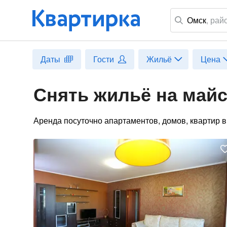
Омск
,
рай
Даты
Гости
Жильё
Цена
Снять жильё на майс
Аренда посуточно апартаментов, домов, квартир в