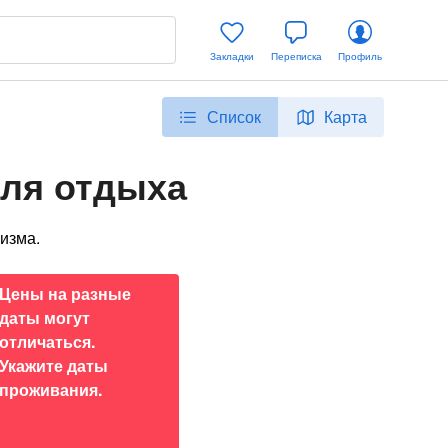
Закладки
Переписка
Профиль
Список
Карта
для отдыха
изма.
Цены на разные
даты могут
отличаться.
Укажите даты
проживания.