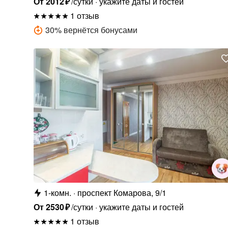
От
2012
₽
/сутки
укажите даты и гостей
1 отзыв
30
%
вернётся бонусами
1-комн.
проспект Комарова, 9/1
От
2530
₽
/сутки
укажите даты и гостей
1 отзыв