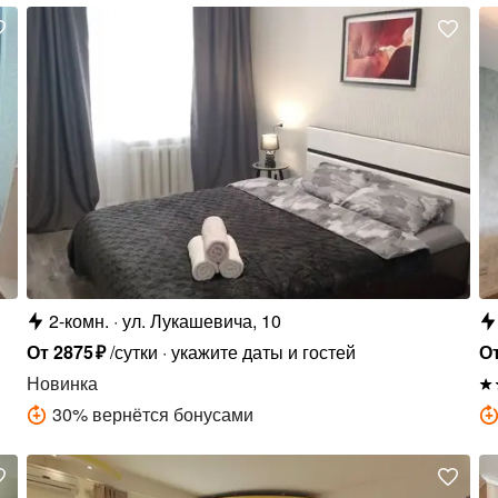
2-комн.
ул. Лукашевича, 10
От
2875
₽
/сутки
укажите даты и гостей
О
Новинка
30
%
вернётся бонусами