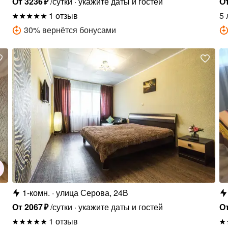
От
3236
₽
/сутки
укажите даты и гостей
О
1 отзыв
5 
30
%
вернётся бонусами
1-комн.
улица Серова, 24В
От
2067
₽
/сутки
укажите даты и гостей
О
1 отзыв