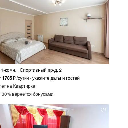
1-комн.
Спортивный пр-д, 2
т
1785
₽
/сутки
укажите даты и гостей
лет
на Квартирке
30
%
вернётся бонусами