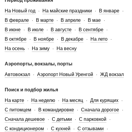
На Новый год
На майские праздники
В январе
В феврале
В марте
В апреле
В мае
В июне
В июле
В августе
В сентябре
В октябре
В ноябре
В декабре
На лето
На осень
На зиму
На весну
Аэропорты, вокзалы, порты
Автовокзал
Аэропорт Новый Уренгой
ЖД вокзал
Поиск и подбор жилья
На карте
На неделю
На месяц
Для курящих
С питомцем
В командировке
Сначала дорогое
Сначала дешевое
С детьми
С парковкой
С кондиционером
С кухней
С отзывами