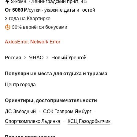
3-комн.
Ленинградский пр-кт, 4В
От
5060
₽
/сутки
укажите даты и гостей
3 года
на Квартирке
30
%
вернётся бонусами
AxiosError: Network Error
Россия
ЯНАО
Новый Уренгой
Популярные места для отдыха и туризма
Центр города
Ориентиры, достопримечательности
ДС Звёздный
СОК Газпром Ямбург
Спорткомплекс Льдинка
КСЦ Газодобытчик
Период проживания