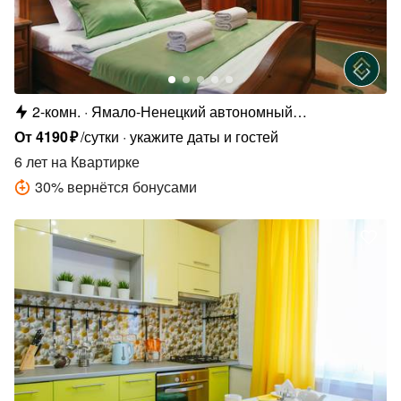
2-комн.
Ямало-Ненецкий автономный
округ,микрорайон Мирный, 1/4
От
4190
₽
/сутки
укажите даты и гостей
6 лет
на Квартирке
30
%
вернётся бонусами