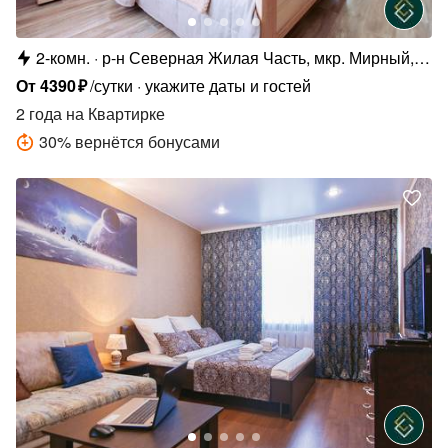
2-комн.
р-н Северная Жилая Часть, мкр. Мирный,
2/2
От
4390
₽
/сутки
укажите даты и гостей
2 года
на Квартирке
30
%
вернётся бонусами