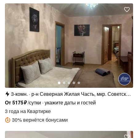
3-комн.
р-н Северная Жилая Часть, мкр. Советский,
6/3
От
5175
₽
/сутки
укажите даты и гостей
3 года
на Квартирке
30
%
вернётся бонусами