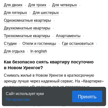
Для двоих
Для троих
Для четверых
Для пятерых
Для шестерых
Однокомнатные квартиры
Двухкомнатные квартиры
Трехкомнатные квартиры
Апартаменты
Студии
Отели и гостиницы
Где остановиться
Для отдыха
In english
Как безопасно снять квартиру посуточно
в Новом Уренгое?
Снимать жильё в Новом Уренгое в краткосрочную
аренду лучше через надежный сервис. На «Квартирке»
размещаются объявления только проверенных
владельцев жилья, а также сервис дает гарантии при
Сайт использует куки
Принять
внесении предоплаты. Бронирование временного
По правилам
жилья для иногородних гостей, туристов, отдыхающих