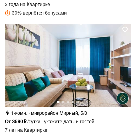
3 года
на Квартирке
30
%
вернётся бонусами
1-комн.
микрорайон Мирный, 5/3
От
3590
₽
/сутки
укажите даты и гостей
7 лет
на Квартирке