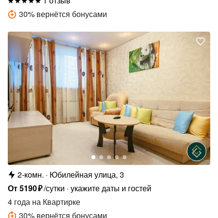
1 отзыв
30
%
вернётся бонусами
2-комн.
Юбилейная улица, 3
От
5190
₽
/сутки
укажите даты и гостей
4 года
на Квартирке
30
%
вернётся бонусами