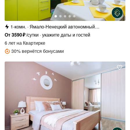
1-комн.
Ямало-Ненецкий автономный
округ,микрорайон Советский, 8/4
От
3590
₽
/сутки
укажите даты и гостей
6 лет
на Квартирке
30
%
вернётся бонусами