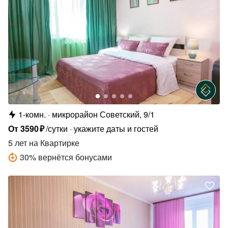
1-комн.
микрорайон Советский, 9/1
От
3590
₽
/сутки
укажите даты и гостей
5 лет
на Квартирке
30
%
вернётся бонусами