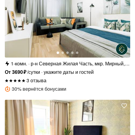
1-комн.
р-н Северная Жилая Часть, мкр. Мирный,
6/3
От
3690
₽
/сутки
укажите даты и гостей
3 отзыва
30
%
вернётся бонусами