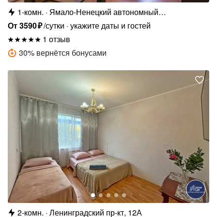
1-комн.
Ямало-Ненецкий автономный
округ,Ленинградский проспект, 4
От
3590
₽
/сутки
укажите даты и гостей
1 отзыв
30
%
вернётся бонусами
2-комн.
Ленинградский пр-кт, 12А