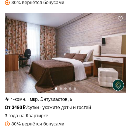
30
%
вернётся бонусами
1-комн.
мкр. Энтузиастов, 9
От
3490
₽
/сутки
укажите даты и гостей
3 года
на Квартирке
30
%
вернётся бонусами