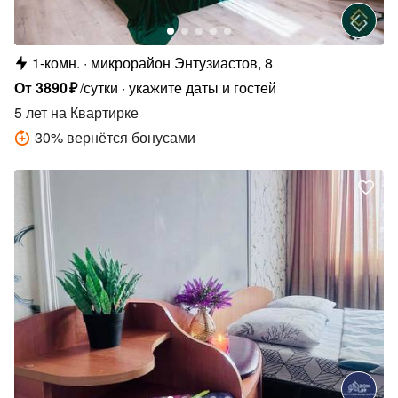
1-комн.
микрорайон Энтузиастов, 8
От
3890
₽
/сутки
укажите даты и гостей
5 лет
на Квартирке
30
%
вернётся бонусами