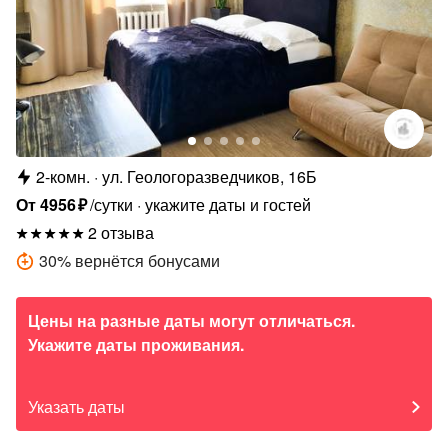
2-комн.
ул. Геологоразведчиков, 16Б
От
4956
₽
/сутки
укажите даты и гостей
2 отзыва
30
%
вернётся бонусами
Цены на разные даты могут отличаться.
Укажите даты проживания.
Указать даты