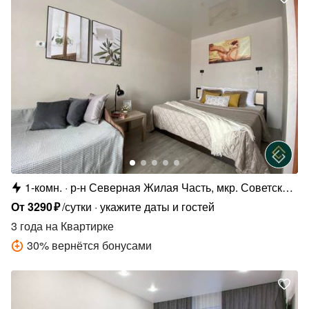
1-комн.
р-н Северная Жилая Часть, мкр. Советский,
4/4
От
3290
₽
/сутки
укажите даты и гостей
3 года
на Квартирке
30
%
вернётся бонусами