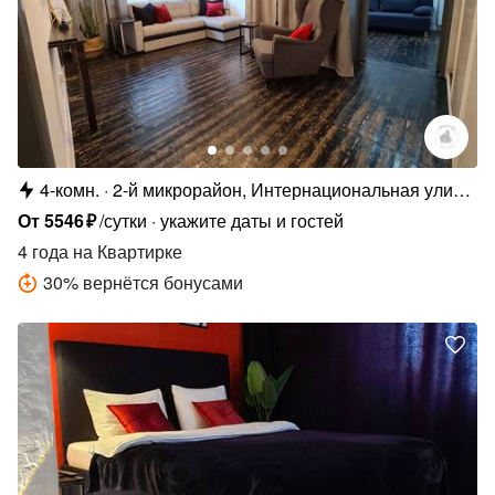
4-комн.
2-й микрорайон, Интернациональная улица,
2А
От
5546
₽
/сутки
укажите даты и гостей
4 года
на Квартирке
30
%
вернётся бонусами