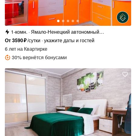
1-комн.
Ямало-Ненецкий автономный
округ,микрорайон Советский, 4/3
От
3590
₽
/сутки
укажите даты и гостей
6 лет
на Квартирке
30
%
вернётся бонусами