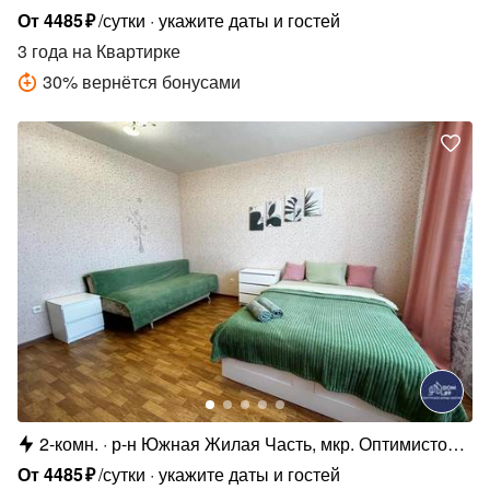
От
4485
₽
/сутки
укажите даты и гостей
3 года
на Квартирке
30
%
вернётся бонусами
2-комн.
р-н Южная Жилая Часть, мкр. Оптимистов,
4/1
От
4485
₽
/сутки
укажите даты и гостей