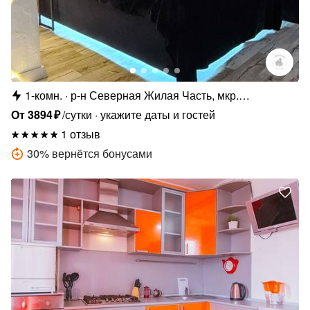
1-комн.
р-н Северная Жилая Часть, мкр.
Юбилейный, 2/4
От
3894
₽
/сутки
укажите даты и гостей
1 отзыв
30
%
вернётся бонусами