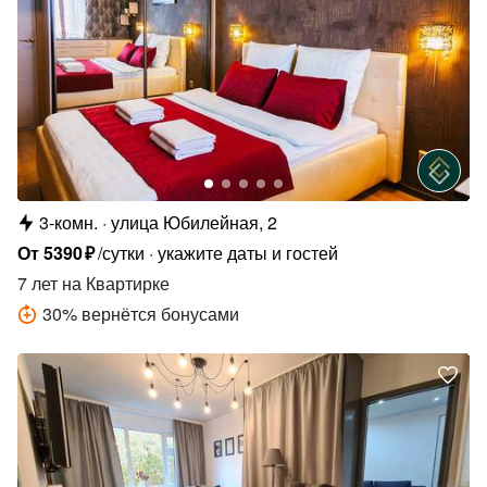
3-комн.
улица Юбилейная, 2
От
5390
₽
/сутки
укажите даты и гостей
7 лет
на Квартирке
30
%
вернётся бонусами