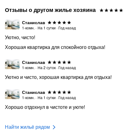
Отзывы о другом жилье хозяина
Станислав
1-комн.
·
На
1
сутки
·
Год назад
Уютно, чисто!
Хорошая квартирка для спокойного отдыха!
Станислав
1-комн.
·
На
2
суток
·
Год назад
Уютно и чисто, хорошая квартирка для отдыха!
Станислав
1-комн.
·
На
1
сутки
·
Год назад
Хорошо отдохнул в чистоте и уюте!
Найти жильё рядом