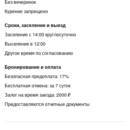
Без вечеринок
Почему гости отдают предпочтение нашим квартирам:
Курение запрещено
- уютно как дома;
- выглаженное белоснежное постельное белье из
Сроки, заселение и выезд
качественного материала;
Заселение с 14:00 круглосуточно
- махровые полотенца банные и для лица;
Выселение в 12:00
- действительно чистые квартиры;
Другое время по согласованию
- высокоскоростной WI-FI;
Бронирование и оплата
- посуда, кухонные приборы и принадлежности для
приготовления пищи по своему вкусу;
Безопасная предоплата: 17%
- фен, утюг, гладильная доска, стиральная машина
Бесплатная отмена: за 7 суток
автомат, сушилка для белья.
Залог на время заезда: 2000 ₽
Услуги наших партнёров:
Предоставляются отчетные документы
- трансфер от аэропорта и ЖД-вокзала.
Заселение КРУГЛОСУТОЧНО!!!
Внимание!!! Наши квартиры не сдаются на торжества и