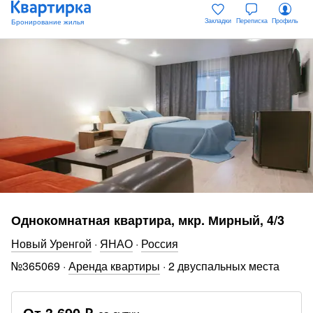
Закладки
Переписка
Профиль
Однокомнатная квартира, мкр. Мирный, 4/3
Новый Уренгой
·
ЯНАО
·
Россия
№
365069
·
Аренда квартиры
·
2 двуспальных места
От
3 690 ₽