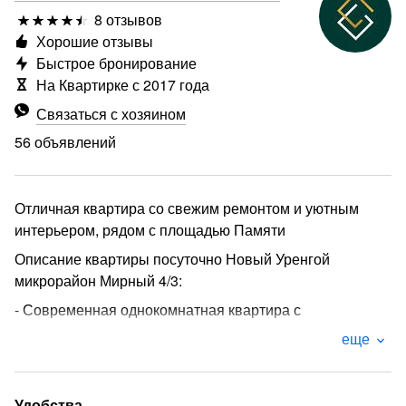
8 отзывов
Хорошие отзывы
Быстрое бронирование
На Квартирке с 2017 года
Связаться с хозяином
56 объявлений
Отличная квартира со свежим ремонтом и уютным
интерьером, рядом с площадью Памяти
Описание квартиры посуточно Новый Уренгой
микрорайон Мирный 4/3:
- Современная однокомнатная квартира с
качественным евроремонтом, с двумя раздельными
еще
двуспальными местами, раздельным санузлом и
замечательным интерьером, прекрасно разместит до
четырех персон гостей. Удобное расположение в
Удобства