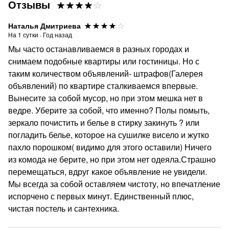
Отзывы
различные мероприятия.
Наталья Дмитриева
Скидки при постоянном сотрудничестве.
На
1
сутки
·
Год назад
ЗАЕХАВ ОДИН РАЗ В НАШИ КВАРТИРЫ, ВЫ
Мы часто останавливаемся в разных городах и
БОЛЬШЕ НЕ ЗАХОТИТЕ ОСТАНАВЛИВАТЬСЯ У
снимаем подобные квартиры или гостиницы. Но с
ДРУГИХ.
таким количеством объявлений- штрафов(Галерея
объявлений) по квартире сталкиваемся впервые.
Вынесите за собой мусор, но при этом мешка нет в
ведре. Уберите за собой, что именно? Полы помыть,
зеркало почистить и белье в стирку закинуть ? или
погладить белье, которое на сушилке висело и жутко
пахло порошком( видимо для этого оставили) Ничего
из комода не берите, но при этом нет одеяла.Страшно
перемещаться, вдруг какое объявление не увидели.
Мы всегда за собой оставляем чистоту, но впечатление
испорчено с первых минут. Единственный плюс,
чистая постель и сантехника.