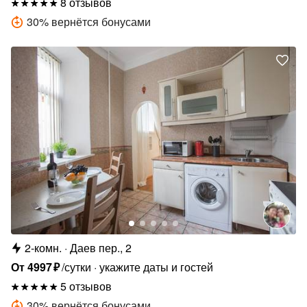
8 отзывов
30
%
вернётся бонусами
2-комн.
Даев пер., 2
От
4997
₽
/сутки
укажите даты и гостей
5 отзывов
30
%
вернётся бонусами