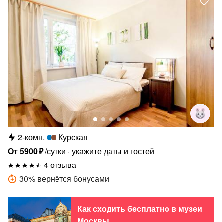
2-комн.
Курская
От
5900
₽
/сутки
укажите даты и гостей
4 отзыва
30
%
вернётся бонусами
Как сходить бесплатно в музеи
Москвы