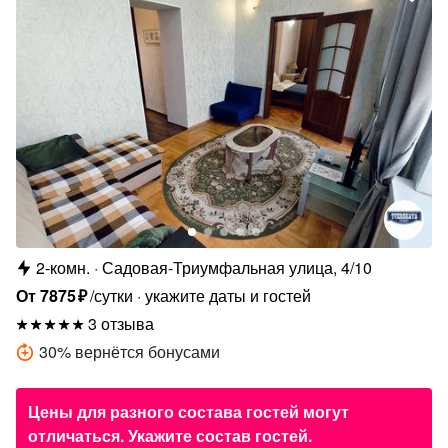
2-комн.
Садовая-Триумфальная улица, 4/10
От
7875
₽
/сутки
укажите даты и гостей
3 отзыва
30
%
вернётся бонусами
Цены для разного состава гостей могут
отличаться. Укажите состав гостей.