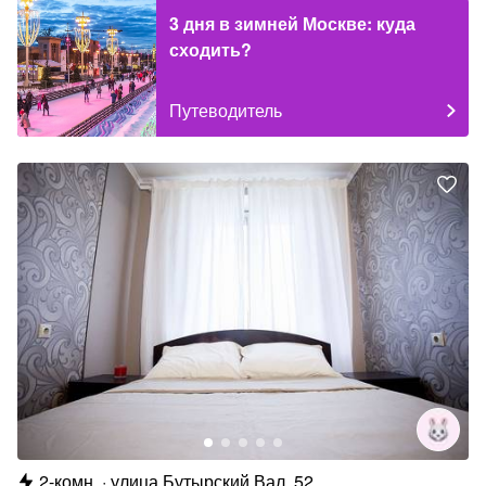
3 дня в зимней Москве: куда
сходить?
Путеводитель
2-комн.
улица Бутырский Вал, 52