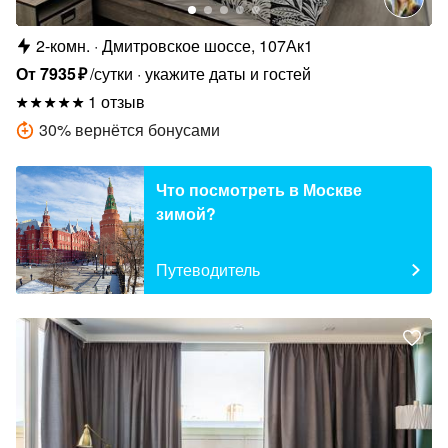
2-комн.
Дмитровское шоссе, 107Ак1
От
7935
₽
/сутки
укажите даты и гостей
1 отзыв
30
%
вернётся бонусами
Что посмотреть в Москве
зимой?
Путеводитель