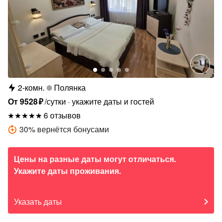
2-комн.
Полянка
От
9528
₽
/сутки
укажите даты и гостей
6 отзывов
30
%
вернётся бонусами
Цены на разные даты могут отличаться.
Укажите даты проживания.
Указать даты