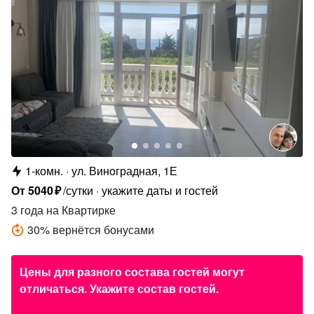
1-комн.
ул. Виноградная, 1Е
От
5040
₽
/сутки
укажите даты и гостей
3 года
на Квартирке
30
%
вернётся бонусами
Цены для разного состава гостей могут
отличаться. Укажите состав гостей.