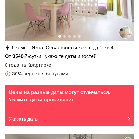
1-комн.
Ялта, Севастопольское ш., д.1, кв.4
От
3540
₽
/сутки
укажите даты и гостей
3 года
на Квартирке
30
%
вернётся бонусами
Цены на разные даты могут отличаться.
Укажите даты проживания.
Указать даты