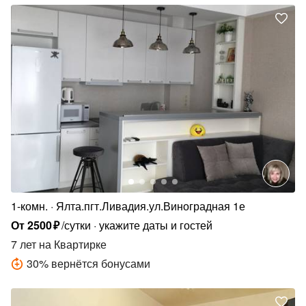
1-комн.
Ялта.пгт.Ливадия.ул.Виноградная 1е
От
2500
₽
/сутки
укажите даты и гостей
7 лет
на Квартирке
30
%
вернётся бонусами