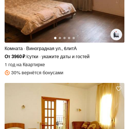
Комната
Виноградная ул., 6литА
От
3960
₽
/сутки
укажите даты и гостей
1 год
на Квартирке
30
%
вернётся бонусами