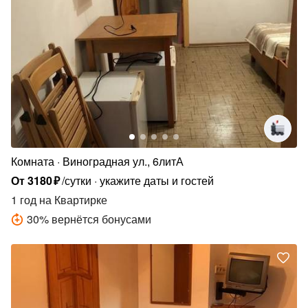
Комната
Виноградная ул., 6литА
От
3180
₽
/сутки
укажите даты и гостей
1 год
на Квартирке
30
%
вернётся бонусами