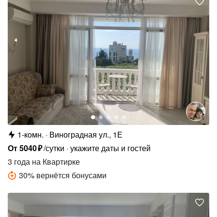
1-комн.
Виноградная ул., 1Е
От
5040
₽
/сутки
укажите даты и гостей
3 года
на Квартирке
30
%
вернётся бонусами