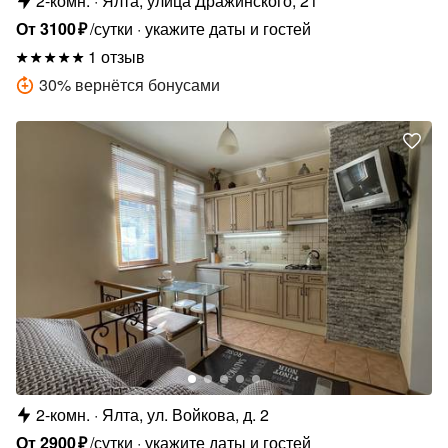
2-комн.
Ялта, улица Дражинского, 21
От
3100
₽
/сутки
укажите даты и гостей
1 отзыв
30
%
вернётся бонусами
2-комн.
Ялта, ул. Войкова, д. 2
От
2900
₽
/сутки
укажите даты и гостей