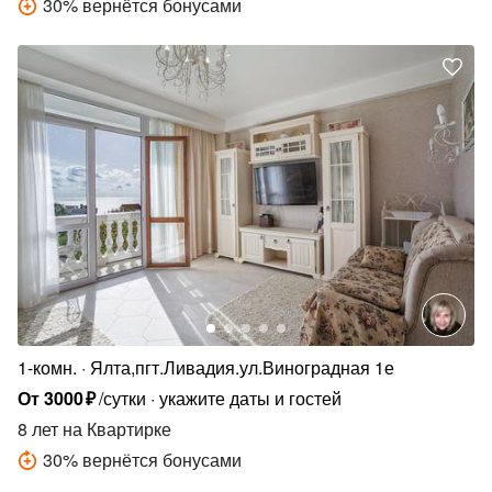
30
%
вернётся бонусами
1-комн.
Ялта,пгт.Ливадия.ул.Виноградная 1е
От
3000
₽
/сутки
укажите даты и гостей
8 лет
на Квартирке
30
%
вернётся бонусами