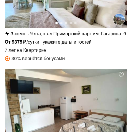
3-комн.
Ялта, кв-л Приморский парк им. Гагарина, 9
От
9375
₽
/сутки
укажите даты и гостей
7 лет
на Квартирке
30
%
вернётся бонусами