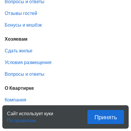
Вопросы и ответы
Отзывы гостей
Бонусы и кешбэк
Хозяевам
Сдать жилье
Условия размещения
Вопросы и ответы
О Квартирке
Компания
История
Сайт использует куки
Принять
По правилам
СМИ о нас