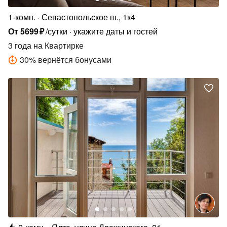
1-комн.
Севастопольское ш., 1к4
От
5699
₽
/сутки
укажите даты и гостей
3 года
на Квартирке
30
%
вернётся бонусами