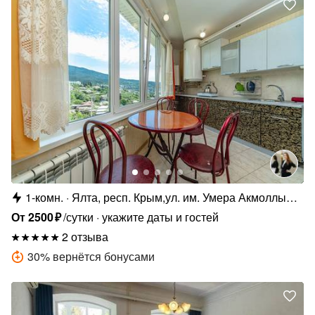
1-комн.
Ялта, респ. Крым,ул. им. Умера Акмоллы
Адаманова, 19
От
2500
₽
/сутки
укажите даты и гостей
2 отзыва
30
%
вернётся бонусами