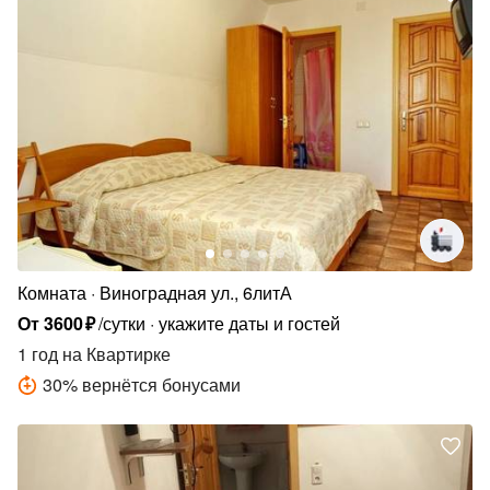
Комната
Виноградная ул., 6литА
От
3600
₽
/сутки
укажите даты и гостей
1 год
на Квартирке
30
%
вернётся бонусами