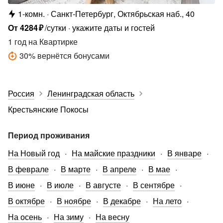
1-комн.
Санкт-Петербург, Октябрьская наб., 40
От
4284
₽
/сутки
укажите даты и гостей
1 год
на Квартирке
30
%
вернётся бонусами
Россия
Ленинградская область
Крестьянские Покосы
Период проживания
На Новый год
На майские праздники
В январе
В феврале
В марте
В апреле
В мае
В июне
В июле
В августе
В сентябре
В октябре
В ноябре
В декабре
На лето
На осень
На зиму
На весну