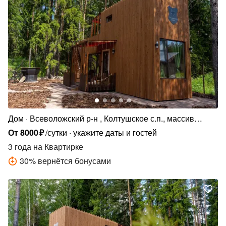
Дом
Всеволожский р-н , Колтушское с.п., массив
Крестьянские Покосы, Хвойная ул., 510
От
8000
₽
/сутки
укажите даты и гостей
3 года
на Квартирке
30
%
вернётся бонусами