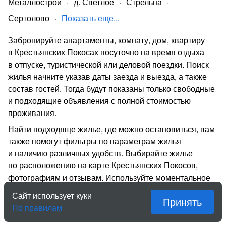
Металлострой
д. Светлое
Стрельна
Сертолово
Показать еще...
Забронируйте апартаменты, комнату, дом, квартиру
в Крестьянских Покосах посуточно на время отдыха
в отпуске, туристической или деловой поездки. Поиск
жилья начните указав даты заезда и выезда, а также
состав гостей. Тогда будут показаны только свободные
и подходящие объявления с полной стоимостью
проживания.
Найти подходяще жилье, где можно остановиться, вам
также помогут фильтры по параметрам жилья
и наличию различных удобств. Выбирайте жилье
по расположению на карте Крестьянских Покосов,
фотографиям и отзывам. Используйте моментальное
бронирование, чтобы не тратить время на ожидание
Сайт использует куки
Принять
подтверждения.
По правилам
На «Квартирке» собственники жилья сами