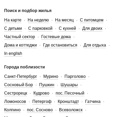
Поиск и подбор жилья
На карте
На неделю
На месяц
С питомцем
С детьми
С парковкой
С кухней
Для двоих
Частный сектор
Гостевые дома
Дома и коттеджи
Где остановиться
Для отдыха
In english
Города поблизости
Санкт-Петербург
Мурино
Парголово
Сосновый Бор
Пушкин
Шушары
Сестрорецк
Кудрово
пос. Песочный
Ломоносов
Петергоф
Кронштадт
Гатчина
Колпино
пос. Сосново
Всеволожск