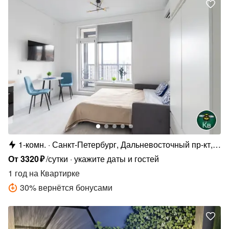
1-комн.
Санкт-Петербург, Дальневосточный пр-кт,
19к1
От
3320
₽
/сутки
укажите даты и гостей
1 год
на Квартирке
30
%
вернётся бонусами