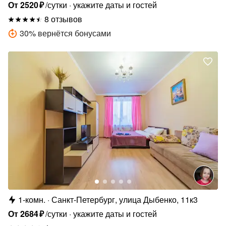
34к4
От
2520
₽
/сутки
укажите даты и гостей
8 отзывов
30
%
вернётся бонусами
1-комн.
Санкт-Петербург, улица Дыбенко, 11к3
От
2684
₽
/сутки
укажите даты и гостей