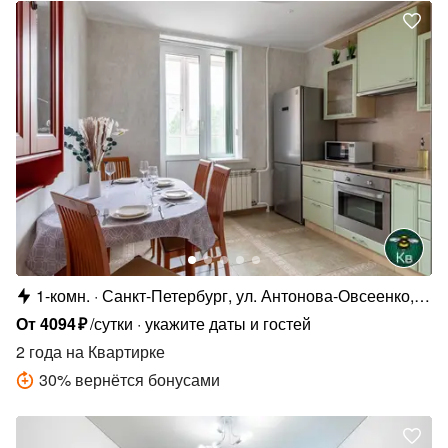
1-комн.
Санкт-Петербург, ул. Антонова-Овсеенко,
5к1
От
4094
₽
/сутки
укажите даты и гостей
2 года
на Квартирке
30
%
вернётся бонусами