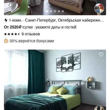
1-комн.
Санкт-Петербург, Октябрьская набережная,
34к5
От
2520
₽
/сутки
укажите даты и гостей
9 отзывов
30
%
вернётся бонусами