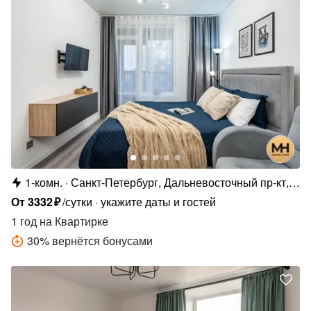
1-комн.
Санкт-Петербург, Дальневосточный пр-кт,
19к1
От
3332
₽
/сутки
укажите даты и гостей
1 год
на Квартирке
30
%
вернётся бонусами