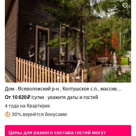
Дом
Всеволожский р-н , Колтушское с.п., массив
Крестьянские Покосы, Хвойная ул., 510
От
10
620
₽
/сутки
укажите даты и гостей
4 года
на Квартирке
30
%
вернётся бонусами
Цены для разного состава гостей могут