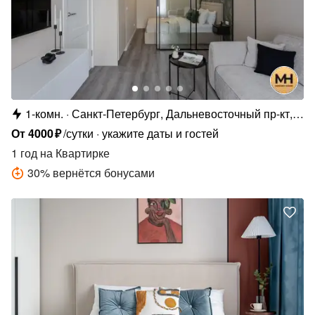
1-комн.
Санкт-Петербург, Дальневосточный пр-кт,
19к1
От
4000
₽
/сутки
укажите даты и гостей
1 год
на Квартирке
30
%
вернётся бонусами