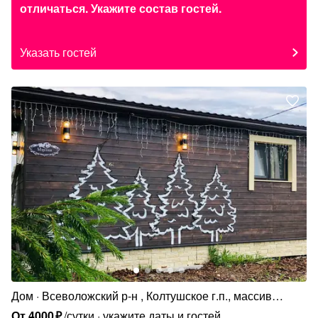
отличаться. Укажите состав гостей.
Указать гостей
Дом
Всеволожский р-н , Колтушское г.п., массив
Крестьянские Покосы, Хвойная ул., 510
От
4000
₽
/сутки
укажите даты и гостей