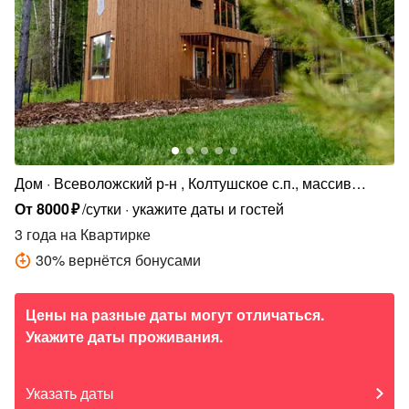
Дом
Всеволожский р-н , Колтушское с.п., массив
Крестьянские Покосы, Хвойная ул., 510
От
8000
₽
/сутки
укажите даты и гостей
3 года
на Квартирке
30
%
вернётся бонусами
Цены на разные даты могут отличаться.
Укажите даты проживания.
Указать даты