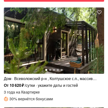
Дом
Всеволожский р-н , Колтушское с.п., массив
Крестьянские Покосы, Хвойная ул., 510
От
10
620
₽
/сутки
укажите даты и гостей
3 года
на Квартирке
30
%
вернётся бонусами