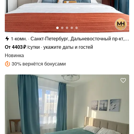
1-комн.
Санкт-Петербург, Дальневосточный пр-кт,
23
От
4403
₽
/сутки
укажите даты и гостей
Новинка
30
%
вернётся бонусами