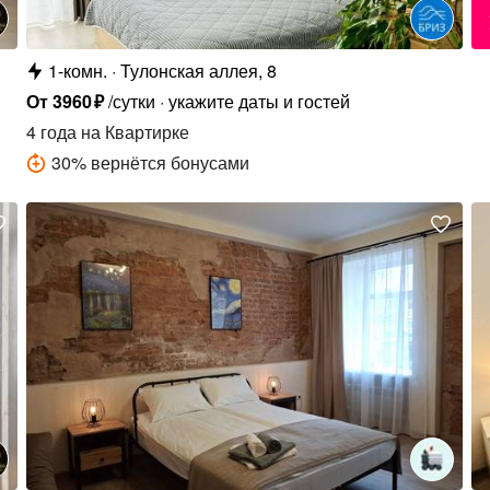
1-комн.
Тулонская аллея, 8
От
3960
₽
/сутки
укажите даты и гостей
4 года
на Квартирке
30
%
вернётся бонусами