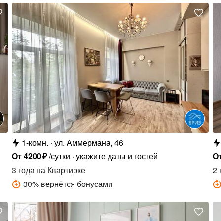
1-комн.
ул. Аммермана, 46
От
4200
₽
/сутки
укажите даты и гостей
О
3 года
на Квартирке
2 
30
%
вернётся бонусами