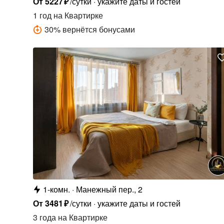
От
5227
₽
/сутки
укажите даты и гостей
1 год
на Квартирке
30
%
вернётся бонусами
1-комн.
Манежный пер., 2
От
3481
₽
/сутки
укажите даты и гостей
3 года
на Квартирке