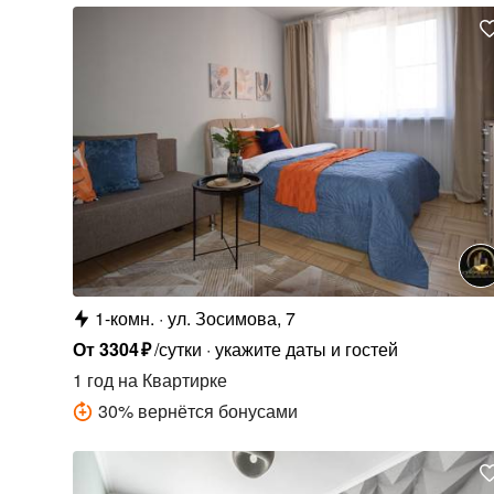
1-комн.
ул. Зосимова, 7
От
3304
₽
/сутки
укажите даты и гостей
1 год
на Квартирке
30
%
вернётся бонусами