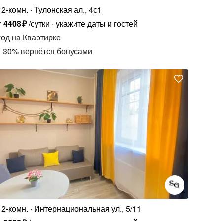
2-комн.
Тулонская ал., 4с1
т
4408
₽
/сутки
укажите даты и гостей
год
на Квартирке
30
%
вернётся бонусами
2-комн.
Интернациональная ул., 5/11