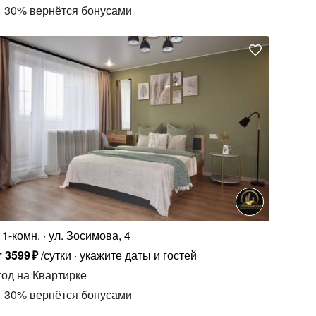
30
%
вернётся бонусами
1-комн.
ул. Зосимова, 4
т
3599
₽
/сутки
укажите даты и гостей
год
на Квартирке
30
%
вернётся бонусами