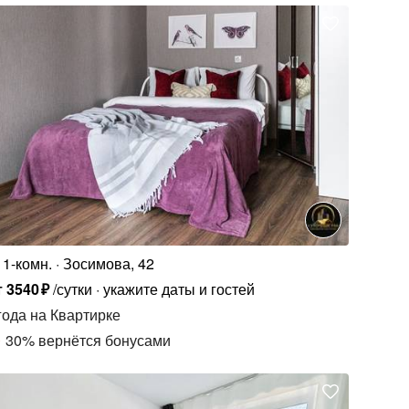
1-комн.
Зосимова, 42
т
3540
₽
/сутки
укажите даты и гостей
года
на Квартирке
30
%
вернётся бонусами