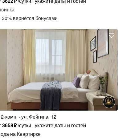
т
3622
₽
/сутки
укажите даты и гостей
овинка
30
%
вернётся бонусами
2-комн.
ул. Фейгина, 12
т
3658
₽
/сутки
укажите даты и гостей
года
на Квартирке