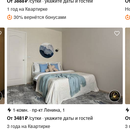
От
3888
₽
/сутки
укажите даты и гостей
О
1 год
на Квартирке
Н
30
%
вернётся бонусами
1-комн.
пр-кт Ленина, 1
От
3481
₽
/сутки
укажите даты и гостей
О
3 года
на Квартирке
3 