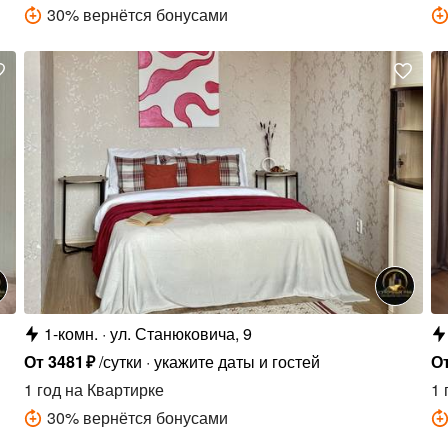
30
%
вернётся бонусами
1-комн.
ул. Станюковича, 9
От
3481
₽
/сутки
укажите даты и гостей
О
1 год
на Квартирке
1 
30
%
вернётся бонусами