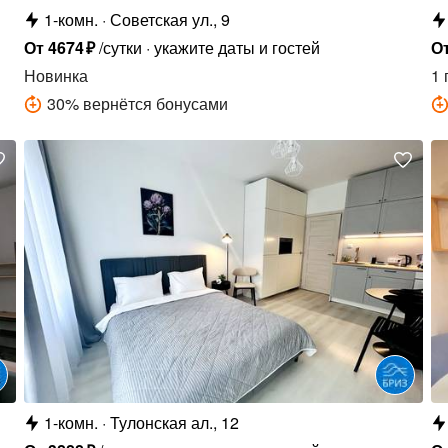
1-комн.
Советская ул., 9
От
4674
₽
/сутки
укажите даты и гостей
О
Новинка
1 
30
%
вернётся бонусами
1-комн.
Тулонская ал., 12