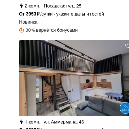
2-комн.
Посадская ул., 25
От
3953
₽
/сутки
укажите даты и гостей
Новинка
30
%
вернётся бонусами
1-комн.
ул. Аммермана, 46