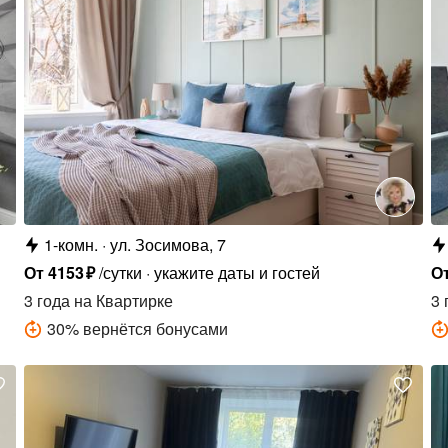
1-комн.
ул. Зосимова, 7
От
4153
₽
/сутки
укажите даты и гостей
О
3 года
на Квартирке
3 
30
%
вернётся бонусами