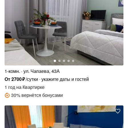
1-комн.
ул. Чапаева, 43А
От
2700
₽
/сутки
укажите даты и гостей
1 год
на Квартирке
30
%
вернётся бонусами