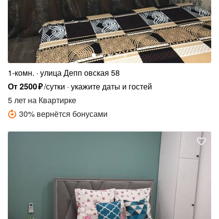
1-комн.
улица Депп овская 58
От
2500
₽
/сутки
укажите даты и гостей
5 лет
на Квартирке
30
%
вернётся бонусами