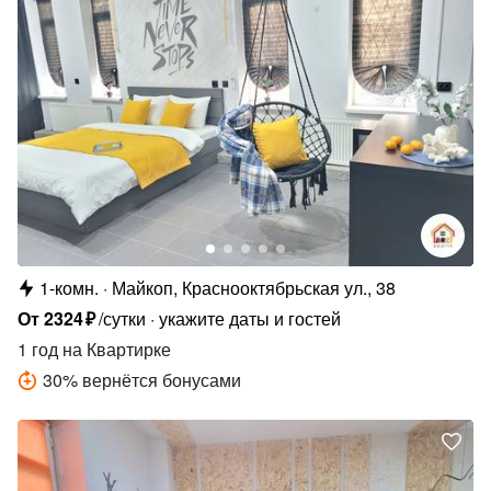
1-комн.
Майкоп, Краснооктябрьская ул., 38
От
2324
₽
/сутки
укажите даты и гостей
1 год
на Квартирке
30
%
вернётся бонусами