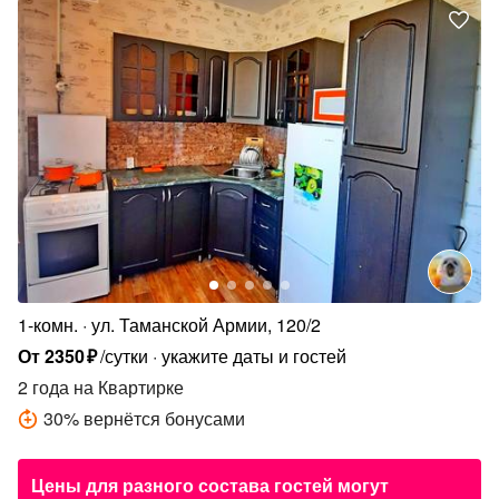
1-комн.
ул. Таманской Армии, 120/2
От
2350
₽
/сутки
укажите даты и гостей
2 года
на Квартирке
30
%
вернётся бонусами
Цены для разного состава гостей могут