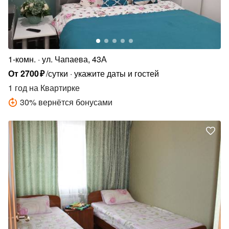
1-комн.
ул. Чапаева, 43А
От
2700
₽
/сутки
укажите даты и гостей
1 год
на Квартирке
30
%
вернётся бонусами