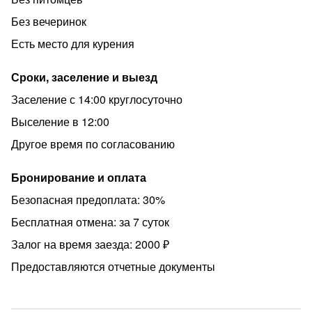
Наш район считается одним из лучших и безопасных
Без вечеринок
районов города, территория оснащена видеокамерами
Есть место для курения
+ охранной, детскими + спортивными площадками,
ресторанами и магазинами. Всегда есть возможность
Сроки, заселение и выезд
припарковать свой автомобиль возле дома. ----------------
Заселение с 14:00 круглосуточно
-------------------------
Выселение в 12:00
Квартира не сдается для проведения вечеринок и
шумных мероприятий!!! С домашними питомцами
Другое время по согласованию
квартира не сдается за нарушение правила залог не
возвращается! Курение запрещено за курение залог не
Бронирование и оплата
возвращается !
Безопасная предоплата: 30%
Бесплатная отмена: за 7 суток
Залог на время заезда: 2000 ₽
Предоставляются отчетные документы