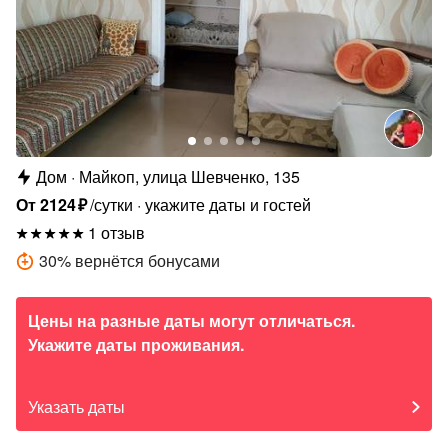
Дом
Майкоп, улица Шевченко, 135
От
2124
₽
/сутки
укажите даты и гостей
1 отзыв
30
%
вернётся бонусами
Цены на разные даты могут отличаться.
Укажите даты проживания.
Указать даты