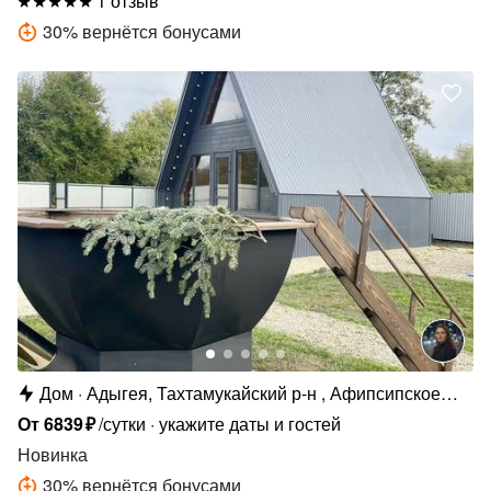
1 отзыв
30
%
вернётся бонусами
Дом
Адыгея, Тахтамукайский р-н , Афипсипское
с.п., аул Хаштук, ул. Хачака, 52
От
6839
₽
/сутки
укажите даты и гостей
Новинка
30
%
вернётся бонусами