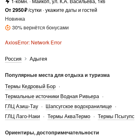
1-комн.
Майкоп, ул. К.А. Васильева, 1к6
От
2950
₽
/сутки
укажите даты и гостей
Новинка
30
%
вернётся бонусами
AxiosError: Network Error
Россия
Адыгея
Популярные места для отдыха и туризма
Термы Кедровый Бор
Термальные источники Водная Ривьера
ГЛЦ Азиш-Тау
Шапсугское водохранилище
ГЛЦ Лаго-Наки
Термы АкваТермо
Термы Псыгупс
Ориентиры, достопримечательности