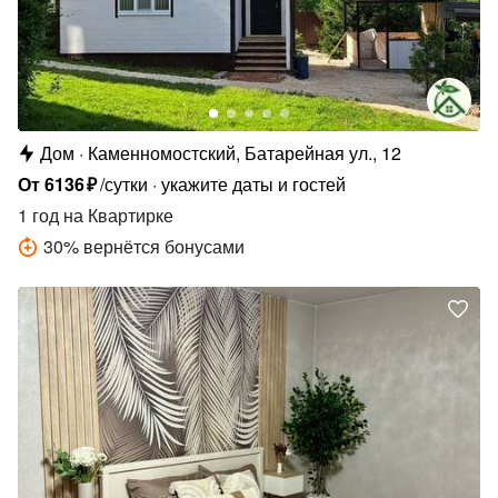
Дом
Каменномостский, Батарейная ул., 12
От
6136
₽
/сутки
укажите даты и гостей
1 год
на Квартирке
30
%
вернётся бонусами