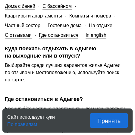
Дома с баней
С бассейном
Квартиры и апартаменты
Комнаты и номера
Частный сектор
Гостевые дома
На отдыхе
С отзывами
Где остановиться
In english
Куда поехать отдыхать в Адыгею
на выходные или в отпуск?
Выбирайте среди лучших вариантов жилья Адыгеи
по отзывам и местоположению, используйте поиск
по карте.
Где остановиться в Адыгее?
Бронируйте частные апартаменты, дом или квартиру
в Адыгее у проверенных хозяев. «Квартирка»
Сайт использует куки
Принять
обеспечивает безопасную и надежную аренду
По правилам
туристического жилья в Адыгее на несколько дней,