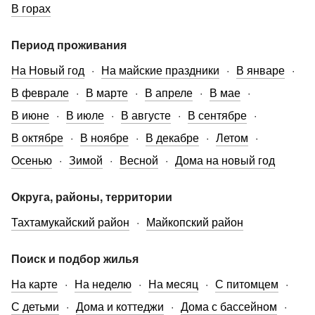
В горах
Период проживания
На Новый год
На майские праздники
В январе
В феврале
В марте
В апреле
В мае
В июне
В июле
В августе
В сентябре
В октябре
В ноябре
В декабре
Летом
Осенью
Зимой
Весной
Дома на новый год
Округа, районы, территории
Тахтамукайский район
Майкопский район
Поиск и подбор жилья
На карте
На неделю
На месяц
С питомцем
С детьми
Дома и коттеджи
Дома с бассейном