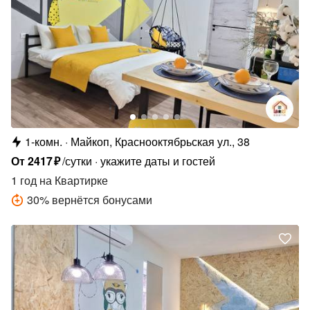
1-комн.
Майкоп, Краснооктябрьская ул., 38
От
2417
₽
/сутки
укажите даты и гостей
1 год
на Квартирке
30
%
вернётся бонусами