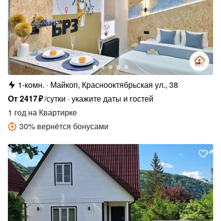
1-комн.
Майкоп, Краснооктябрьская ул., 38
От
2417
₽
/сутки
укажите даты и гостей
1 год
на Квартирке
30
%
вернётся бонусами