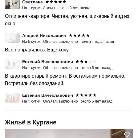
парк культуры и отдыха и вузы города Кургана такие
Светлана
На 1 сутки ·
2-комн. ·
около 3 лет назад
как: КГУ, АТиСО. Наконец аренда посуточно в Кургане
Отличная квартира. Чистая, уютная, шикарный вид из
может понадобится не только приезжим, но и
окна.
коренным жителям города Кургана. Как забронировать:
Не забывайте о том, что услуга аренды квартир в
Андрей Николаевич
Кургане, популярна и о своем временном жилище Вам
На 5 суток ·
Объявл. выключено ·
почти 4 года назад
нужно позаботиться заблаговременно. Компания
Все понравилось. Ещё хочу
«Абажур-Отель» поможет Вам выбрать квартиру
посуточно в Кургане.Ждем Вас!
Евгений Вячеславович
На 1 сутки ·
Объявл. выключено ·
около 5 лет назад
В квартире старый ремонт. В остальном нормально.
Встретили без опозданий.
Евгений Вячеславович
На 1 сутки ·
Объявл. выключено ·
около 5 лет назад
Жильё в Кургане