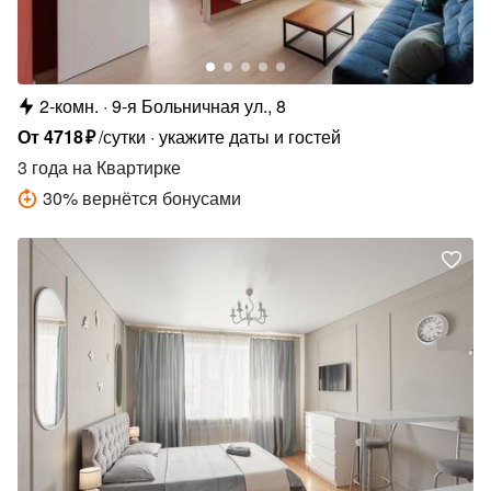
2-комн.
9-я Больничная ул., 8
От
4718
₽
/сутки
укажите даты и гостей
3 года
на Квартирке
30
%
вернётся бонусами