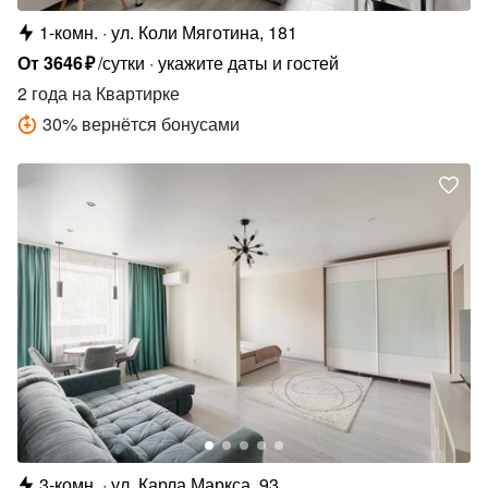
1-комн.
ул. Коли Мяготина, 181
От
3646
₽
/сутки
укажите даты и гостей
2 года
на Квартирке
30
%
вернётся бонусами
3-комн.
ул. Карла Маркса, 93