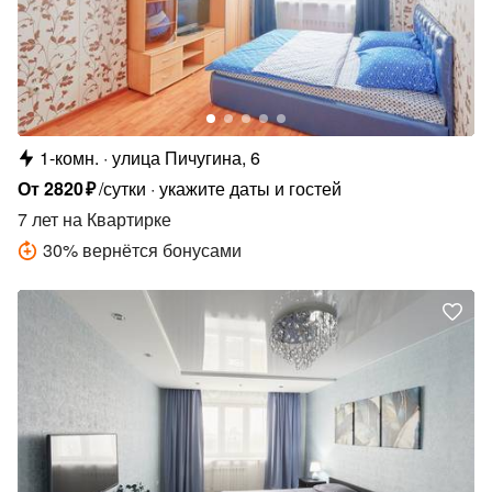
1-комн.
улица Пичугина, 6
От
2820
₽
/сутки
укажите даты и гостей
7 лет
на Квартирке
30
%
вернётся бонусами