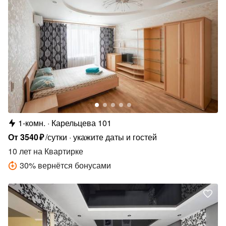
1-комн.
Карельцева 101
От
3540
₽
/сутки
укажите даты и гостей
10 лет
на Квартирке
30
%
вернётся бонусами