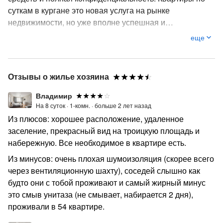
суткам в кургане это новая услуга на рынке
недвижимости, но уже вполне успешная и
завоевывающая свои позиции.на сегодняшний день
еще
аренда квартир на сутки в Кургане, является для
приезжих услугой более распространенной, чем
бронирование номера в гостинице. Во всех квартирах
Отзывы о жилье хозяина
предоставленных сетью домашних гостиниц «Абажур-
Отель» современный ремонт, новая мебель, чистота и
Владимир
уют. В Вашем распоряжении вся бытовая техника,
На 8 суток ·
1-комн. ·
больше 2 лет назад
постельное белье, полотенца, а так же средства личной
Из плюсов: хорошее расположение, удаленное
гигиены . Квартиры посуточно удобны и тем что Вы
заселение, прекрасный вид на троицкую площадь и
сами выбираете район проживания. При выборе
набережную. Все необходимое в квартире есть.
квартиры на сутки вы платите за квартиру, а не за
Из минусов: очень плохая шумоизоляция (скорее всего
количество гостей, Вы получаете полную свободу
через вентиляционную шахту), соседей слышно как
перемещения и возможность возвращаться в квартиру
будто они с тобой проживают и самый жирный минус
в любое время суток. Рядом с нашими квартирами
это смыв унитаза (не смывает, набирается 2 дня),
находятся торгово развлекательные центры:
проживали в 54 квартире.
Звездный, Пушкинский, Рио а так же Центральный