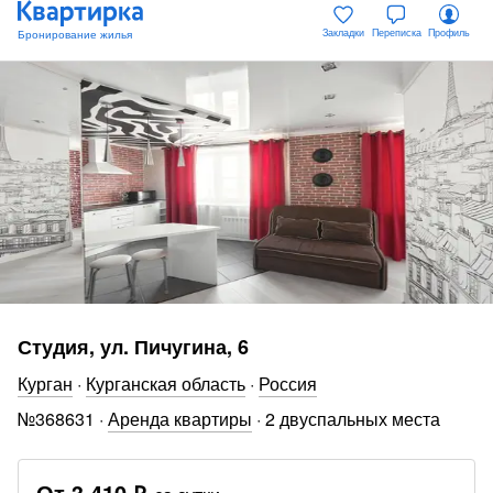
Закладки
Переписка
Профиль
Студия, ул. Пичугина, 6
Курган
·
Курганская область
·
Россия
№
368631
·
Аренда квартиры
·
2 двуспальных места
От
3 410 ₽