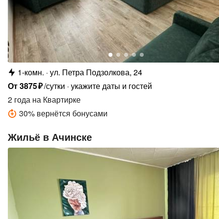
1-комн.
ул. Петра Подзолкова, 24
От
3875
₽
/сутки
укажите даты и гостей
2 года
на Квартирке
30
%
вернётся бонусами
Жильё в Ачинске