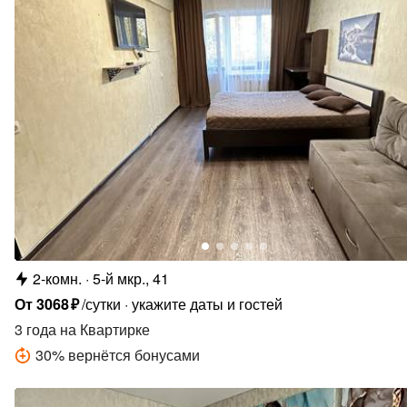
2-комн.
5-й мкр., 41
От
3068
₽
/сутки
укажите даты и гостей
3 года
на Квартирке
30
%
вернётся бонусами