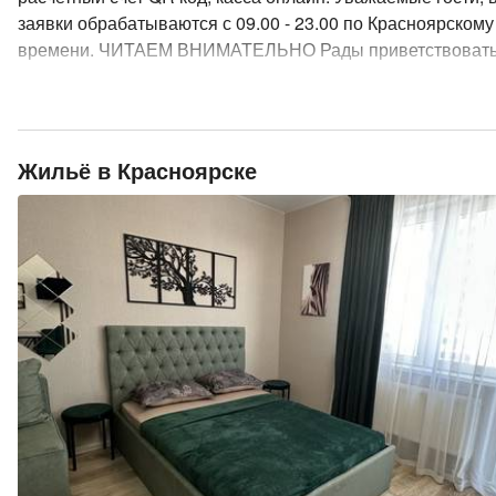
заявки обрабатываются с 09.00 - 23.00 по Красноярскому
времени. ЧИТАЕМ ВНИМАТЕЛЬНО Рады приветствовать 
нас дистанционное заселение (электронный ключ). Для
создания доступа в квартиру Вам нужно зайти в смс там 
от Flatsharing ,пройти два шага (подписание договора и
загрузить фото паспорта) кликая зеленые кнопки. Только
Жильё в Красноярске
этого Вам придет код доступа в квартиру. При возникнов
сложностей мы всегда рады Вам помочь! ❗В КВАРТИРЕ 
КУРЯТ , запах табака, даже на балконах ! Стираем и суш
белье в квартире. Залоговая сумма обязательна , после 
подлежит возврату , при соблюдении всех правил.