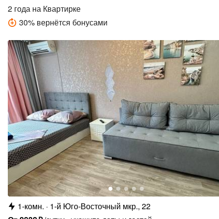
2 года
на Квартирке
30
%
вернётся бонусами
1-комн.
1-й Юго-Восточный мкр., 22