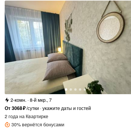
2-комн.
8-й мкр., 7
От
3068
₽
/сутки
укажите даты и гостей
2 года
на Квартирке
30
%
вернётся бонусами