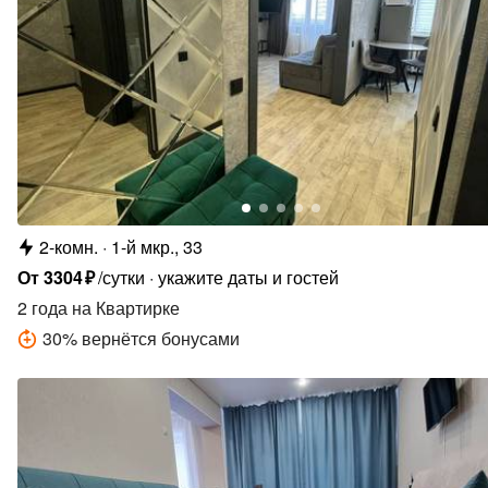
2-комн.
1-й мкр., 33
От
3304
₽
/сутки
укажите даты и гостей
2 года
на Квартирке
30
%
вернётся бонусами