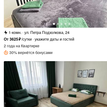
1-комн.
ул. Петра Подзолкова, 24
От
3625
₽
/сутки
укажите даты и гостей
2 года
на Квартирке
30
%
вернётся бонусами