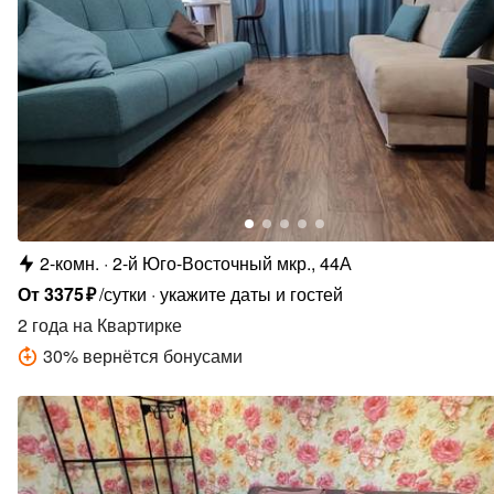
2-комн.
2-й Юго-Восточный мкр., 44А
От
3375
₽
/сутки
укажите даты и гостей
2 года
на Квартирке
30
%
вернётся бонусами