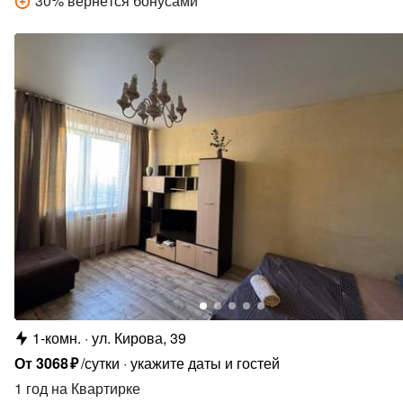
30
%
вернётся бонусами
1-комн.
ул. Кирова, 39
От
3068
₽
/сутки
укажите даты и гостей
1 год
на Квартирке