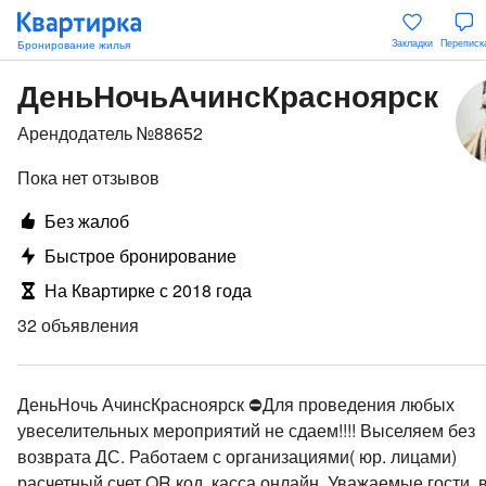
Закладки
Переписк
ДеньНочьАчинсКрасноярск
Арендодатель №88652
Пока нет отзывов
Без жалоб
Быстрое бронирование
На Квартирке с 2018 года
32 объявления
ДеньНочь АчинсКрасноярск ⛔️Для проведения любых
увеселительных мероприятий не сдаем!!!! Выселяем без
возврата ДС. Работаем с организациями( юр. лицами)
расчетный счет QR код, касса онлайн. Уважаемые гости, 