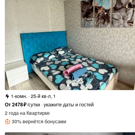
1-комн.
25-й кв-л, 1
От
2478
₽
/сутки
укажите даты и гостей
2 года
на Квартирке
30
%
вернётся бонусами