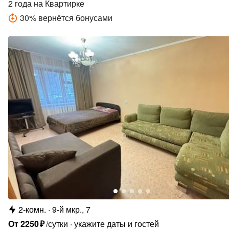
2 года
на Квартирке
30
%
вернётся бонусами
2-комн.
9-й мкр., 7
От
2250
₽
/сутки
укажите даты и гостей