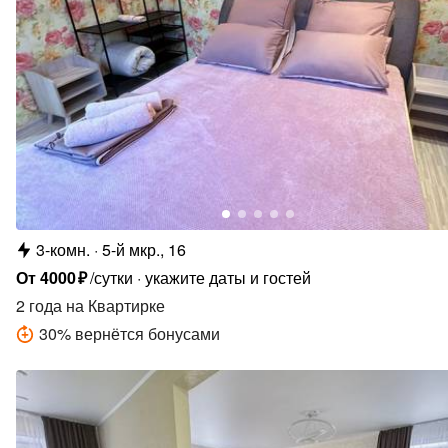
3-комн.
5-й мкр., 16
От
4000
₽
/сутки
укажите даты и гостей
2 года
на Квартирке
30
%
вернётся бонусами