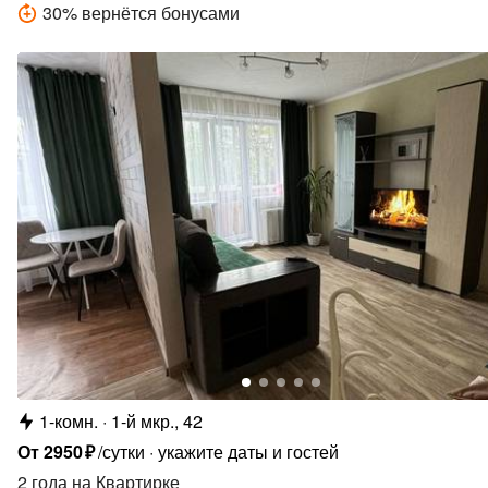
30
%
вернётся бонусами
1-комн.
1-й мкр., 42
От
2950
₽
/сутки
укажите даты и гостей
2 года
на Квартирке