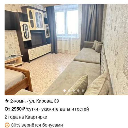
2-комн.
ул. Кирова, 39
От
2950
₽
/сутки
укажите даты и гостей
2 года
на Квартирке
30
%
вернётся бонусами