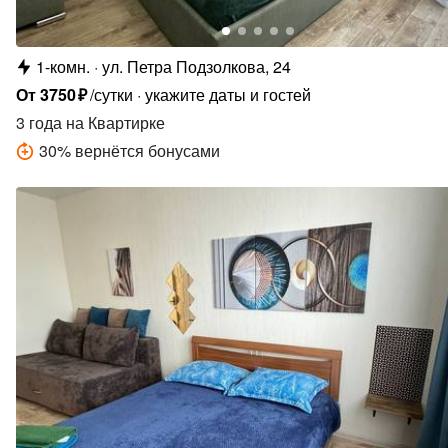
1-комн.
ул. Петра Подзолкова, 24
От
3750
₽
/сутки
укажите даты и гостей
3 года
на Квартирке
30
%
вернётся бонусами