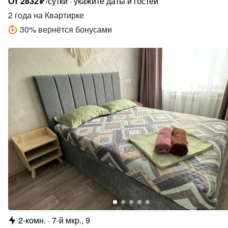
От
2832
₽
/сутки
укажите даты и гостей
2 года
на Квартирке
30
%
вернётся бонусами
2-комн.
7-й мкр., 9