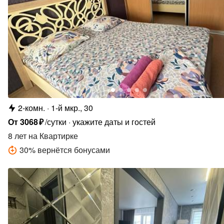
2-комн.
1-й мкр., 30
От
3068
₽
/сутки
укажите даты и гостей
8 лет
на Квартирке
30
%
вернётся бонусами