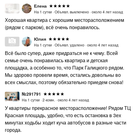
Елена
На 1 сутки ·
Объявл. выключено ·
около 4 лет назад
Хорошая квартира с хорошим месторасположением
(рядом с парком), всё очень понравилось.
Юлия
На 1 сутки ·
Объявл. удалено ·
около 4 лет назад
Всё было супер, даже придраться не к чему. Всей
семье очень понравилась квартира и детская
площадка, а особенно то, что Парк Галицкого рядом.
Мы здорово провели время, остались довольны во
всех смыслах, поэтому обязательно приедем снова!
№291791
На 1 сутки ·
2-комн. ·
около 4 лет назад
У квартиры прекрасное месторасположение! Рядом ТЦ
Красная площадь, удобно, что есть остановка в 3ех
минутах ходьбы ходит куча автобусов в разные части
города.