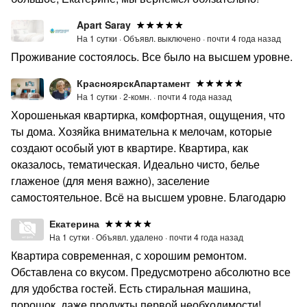
Apart Saray
На 1 сутки ·
Объявл. выключено ·
почти 4 года назад
Проживание состоялось. Все было на высшем уровне.
КрасноярскАпартамент
На 1 сутки ·
2-комн. ·
почти 4 года назад
Хорошенькая квартирка, комфортная, ощущения, что
ты дома. Хозяйка внимательна к мелочам, которые
создают особый уют в квартире. Квартира, как
оказалось, тематическая. Идеально чисто, белье
глаженое (для меня важно), заселение
самостоятельное. Всё на высшем уровне. Благодарю
Екатерина
На 1 сутки ·
Объявл. удалено ·
почти 4 года назад
Квартира современная, с хорошим ремонтом.
Обставлена со вкусом. Предусмотрено абсолютно все
для удобства гостей. Есть стиральная машина,
порошок, даже продукты первой необходимости!