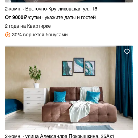
2-комн.
Восточно-Кругликовская ул., 18
От
9000
₽
/сутки
укажите даты и гостей
2 года
на Квартирке
30
%
вернётся бонусами
2-комн.
улица Александра Покрышкина, 25Ак1