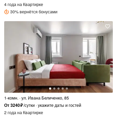
4 года
на Квартирке
30
%
вернётся бонусами
1-комн.
ул. Ивана Беличенко, 85
От
3240
₽
/сутки
укажите даты и гостей
2 года
на Квартирке