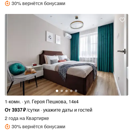
30
%
вернётся бонусами
1-комн.
ул. Героя Пешкова, 14к4
От
3937
₽
/сутки
укажите даты и гостей
2 года
на Квартирке
30
%
вернётся бонусами