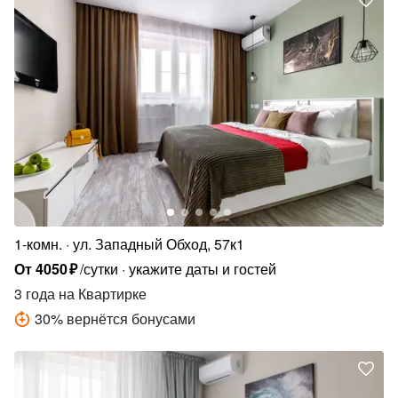
1-комн.
ул. Западный Обход, 57к1
От
4050
₽
/сутки
укажите даты и гостей
3 года
на Квартирке
30
%
вернётся бонусами