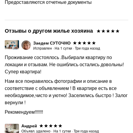
Предоставляются отчетные документы
согласованию
⚡ Любая форма оплаты
⚡ Заселение с животными только по согласованию за
Отзывы о другом жилье хозяина
дополнительную оплату
⚡ Заключаем договора с компаниями по размещению
Заедем СУТОЧНО
Исправлен
·
На
1
сутки
·
Три года назад
сотрудников
Проживание состоялось .Выбирали квартиру по
❗Курение в апартаментах запрещено
локации и отзывам. Не ошиблись остались довольны!
❗Не подходит для мероприятий и вечеринок (при факте
Супер квартира!
выявления будем вынуждены досрочно выселять/
Нам все понравилось фотографии и описание в
страховой залог при этом не возвращается)
соответствие с объявлением ! В квартире есть все
❗ дом новый, возможно проведение строительных
необходимое,чисто и уютно! Заселились быстро ! Залог
работ в рамках закона
вернули !
Просим уважать Вас тихие часы с 23:00-9:00
Рекомендуем!!!!!!!
✨Благодарим за понимание!✨
Андрей
Бронируйте прямо сейчас!
Объявл. удалено
·
На
1
сутки
·
Три года назад