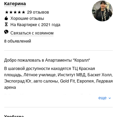
Катерина
29 отзывов
Хорошие отзывы
На Квартирке с 2021 года
Связаться с хозяином
8 объявлений
Добро пожаловать в Апартаменты "Коралл"
В шаговой доступности находятся ТЦ Красная
площадь, Лётное училище, Институт МВД, Баскет Холл,
Экспоград Юг, авто салоны, Gold Fit, Европея, Ледовая
арена
В близи Микрохирургия глаза, Клиника Три З,
еще
Родильный дом 4, Скал, Немецкая деревня
Прямой, без пробок выезд на море в сторону Крыма,
Анапы, Геленджика, Новороссийска, Славянска-на-
Удобства