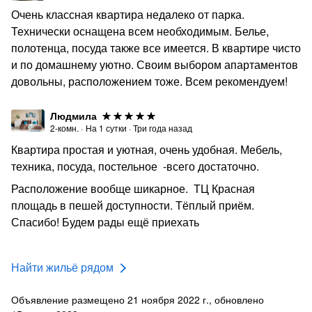
Пишите/звоните
Очень классная квартира недалеко от парка.
Технически оснащена всем необходимым. Белье,
Ждем Вас в гости!
полотенца, посуда также все имеется. В квартире чисто
Всегда Вам рады
и по домашнему уютно. Своим выбором апартаментов
довольны, расположением тоже. Всем рекомендуем!
Людмила
2-комн.
·
На
1
сутки
·
Три года назад
Квартира простая и уютная, очень удобная. Мебель,
техника, посуда, постельное -всего достаточно.
Расположение вообще шикарное. ТЦ Красная
площадь в пешей доступности. Тёплый приём.
Спасибо! Будем рады ещё приехать
Найти жильё рядом
Объявление размещено 21 ноября 2022 г., обновлено