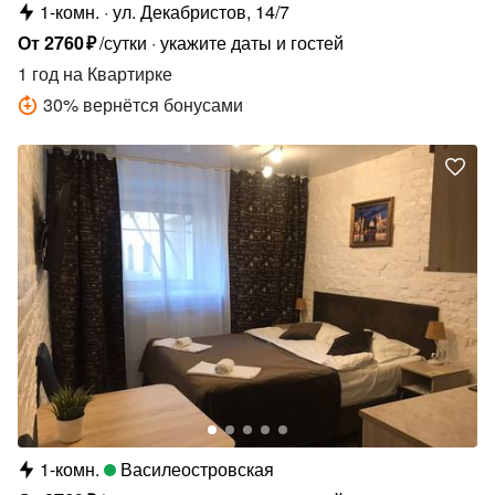
1-комн.
ул. Декабристов, 14/7
От
2760
₽
/сутки
укажите даты и гостей
1 год
на Квартирке
30
%
вернётся бонусами
1-комн.
Василеостровская