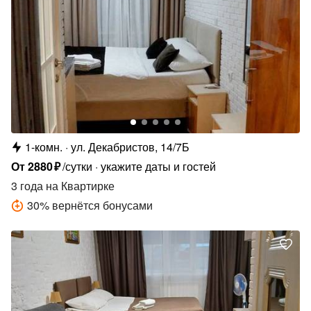
1-комн.
ул. Декабристов, 14/7Б
От
2880
₽
/сутки
укажите даты и гостей
3 года
на Квартирке
30
%
вернётся бонусами