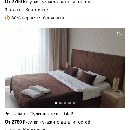
От
2760
₽
/сутки
укажите даты и гостей
3 года
на Квартирке
30
%
вернётся бонусами
1-комн.
Пулковское ш., 14с6
От
2760
₽
/сутки
укажите даты и гостей
1 год
на Квартирке