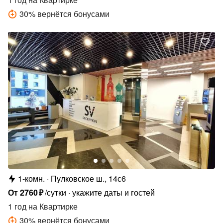
30
%
вернётся бонусами
1-комн.
Пулковское ш., 14с6
От
2760
₽
/сутки
укажите даты и гостей
1 год
на Квартирке
30
%
вернётся бонусами