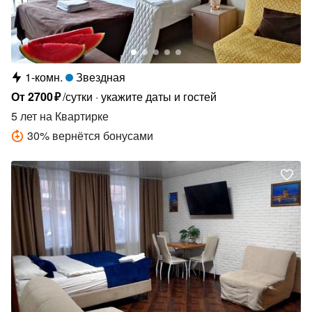
1-комн.
Звездная
От
2700
₽
/сутки
укажите даты и гостей
5 лет
на Квартирке
30
%
вернётся бонусами