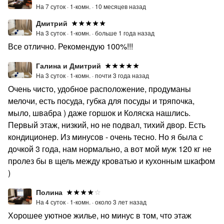
На 7 суток ·
1-комн. ·
10 месяцев назад
Дмитрий
На 3 суток ·
1-комн. ·
больше 1 года назад
Все отлично. Рекомендую 100%!!!
Галина и Дмитрий
На 3 суток ·
1-комн. ·
почти 3 года назад
Очень чисто, удобное расположение, продуманы
мелочи, есть посуда, губка для посуды и тряпочка,
мыло, швабра ) даже горшок и Коляска нашлись.
Первый этаж, низкий, но не подвал, тихий двор. Есть
кондиционер. Из минусов - очень тесно. Но я была с
дочкой 3 года, нам нормально, а вот мой муж 120 кг не
пролез бы в щель между кроватью и кухонным шкафом
)
Полина
На 4 суток ·
1-комн. ·
около 3 лет назад
Хорошее уютное жилье, но минус в том, что этаж