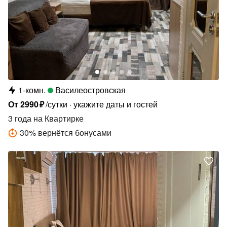
1-комн.
Василеостровская
От
2990
₽
/сутки
укажите даты и гостей
3 года
на Квартирке
30
%
вернётся бонусами