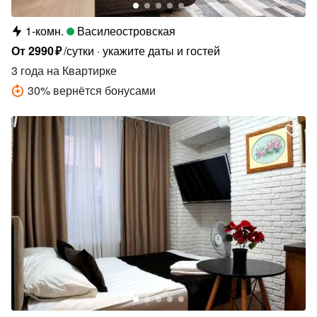
1-комн.
Василеостровская
От
2990
₽
/сутки
укажите даты и гостей
3 года
на Квартирке
30
%
вернётся бонусами