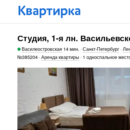
Студия, 1-я лн. Васильевск
Василеостровская
14 мин
.
·
Санкт-Петербург
·
Лен
№
385204
·
Аренда квартиры
·
1 односпальное место