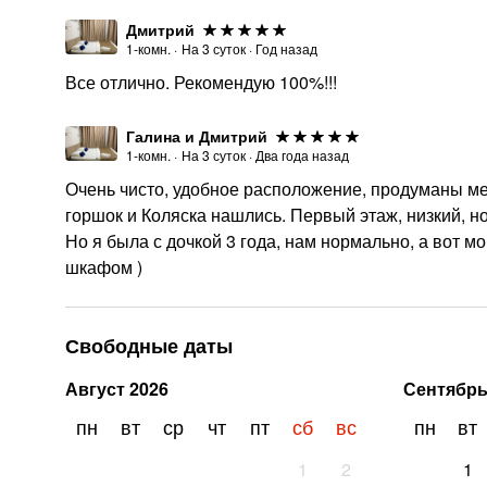
Дмитрий
1-комн.
·
На
3
суток
·
Год назад
Все отлично. Рекомендую 100%!!!
Галина и Дмитрий
1-комн.
·
На
3
суток
·
Два года назад
Очень чисто, удобное расположение, продуманы мел
горшок и Коляска нашлись. Первый этаж, низкий, но
Но я была с дочкой 3 года, нам нормально, а вот м
шкафом )
Свободные даты
Август
2026
Сентябр
пн
вт
ср
чт
пт
сб
вс
пн
вт
1
2
1