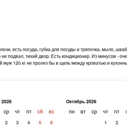
очи, есть посуда, губка для посуды и тряпочка, мыло, шваб
 не подвал, тихий двор. Есть кондиционер. Из минусов - оче
ой муж 120 кг не пролез бы в щель между кроватью и кухон
ь
2026
Октябрь
2026
ср
чт
пт
сб
вс
пн
вт
ср
чт
пт
2
3
4
5
6
1
2