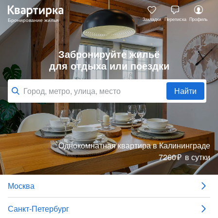
Закладки
Переписка
Профиль
Забронируйте жильё
для отдыха или поездки
Найти
Однокомнатная квартира
в Калининграде
7260
₽
в сутки
Москва
Санкт-Петербург