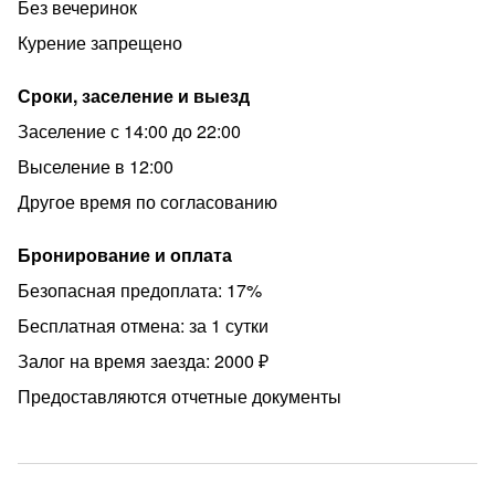
Для заселения требуется предоставить паспортные
Без вечеринок
данные бронирующего (в некоторых, исключительных,
Курение запрещено
случаях можем запросить паспортные данные всех
гостей и при необходимости увеличить сумму залога).
Сроки, заселение и выезд
Заселение с 14:00 до 22:00
Выселение в 12:00
Другое время по согласованию
Бронирование и оплата
Безопасная предоплата: 17%
Бесплатная отмена: за 1 сутки
Залог на время заезда: 2000 ₽
Предоставляются отчетные документы