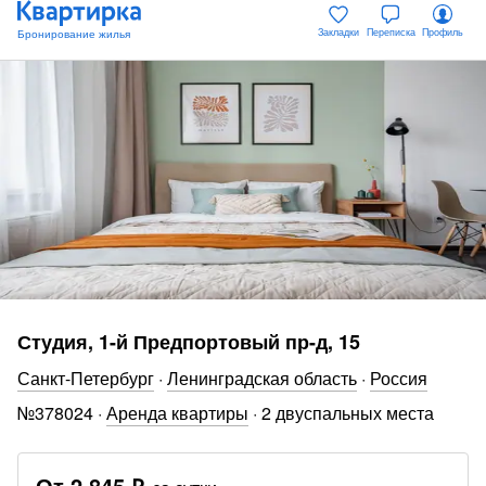
Закладки
Переписка
Профиль
Студия, 1-й Предпортовый пр-д, 15
Санкт-Петербург
·
Ленинградская область
·
Россия
№
378024
·
Аренда квартиры
·
2 двуспальных места
От
2 845 ₽