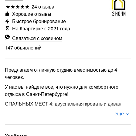
24 отзыва
Хорошие отзывы
Быстрое бронирование
На Квартирке с 2021 года
Связаться с хозяином
147 объявлений
Предлагаем отличную студию вместимостью до 4
человек.
У нас вы найдете все, что нужно для комфортного
отдыха в Санкт-Петербурге!
СПАЛЬНЫХ МЕСТ 4: двуспальная кровать и диван
В АПАРТАМЕНТАХ ВАС ЖДЕТ:
еще
• Мультимедиа: WI – FI (200 мб/с), телевизор
• Бытовая техника: плита, холодильник, фен, утюг,
Удобства