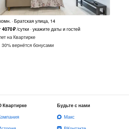
комн.
Братская улица, 14
т
4070
₽
/сутки
укажите даты и гостей
лет
на Квартирке
30
%
вернётся бонусами
О Квартирке
Будьте с нами
Компания
Макс
История
ВКонтакте