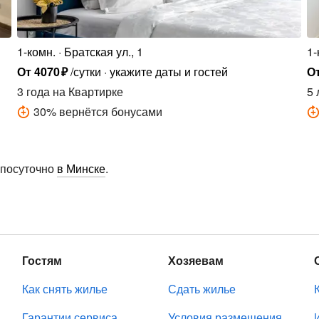
1-комн.
Братская ул., 1
1-
От
4070
₽
/сутки
укажите даты и гостей
О
3 года
на Квартирке
5 
30
%
вернётся бонусами
 посуточно
в Минске
.
Гостям
Хозяевам
Как снять жилье
Сдать жилье
Гарантии сервиса
Условия размещения