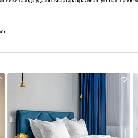
й точки города удобно. Квартира красивая, уютная, пробле
с)