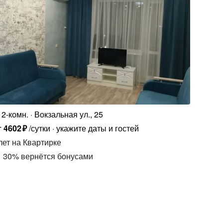
2-комн.
Вокзальная ул., 25
т
4602
₽
/сутки
укажите даты и гостей
лет
на Квартирке
30
%
вернётся бонусами