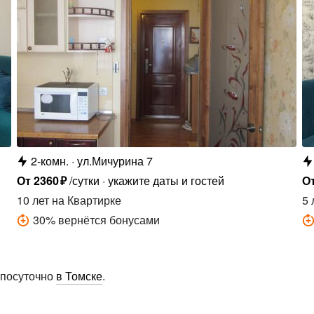
2-комн.
ул.Мичурина 7
От
2360
₽
/сутки
укажите даты и гостей
О
10 лет
на Квартирке
5 
30
%
вернётся бонусами
 посуточно
в Томске
.