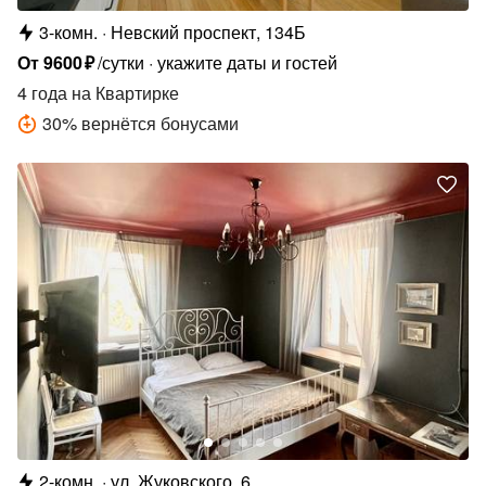
3-комн.
Невский проспект, 134Б
От
9600
₽
/сутки
укажите даты и гостей
4 года
на Квартирке
30
%
вернётся бонусами
2-комн.
ул. Жуковского, 6