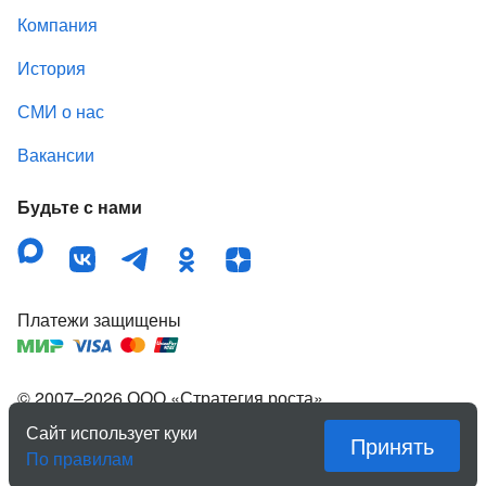
Компания
История
СМИ о нас
Вакансии
Будьте с нами
Платежи защищены
© 2007–
2026
ООО «Стратегия роста»
,
зарегистрированный товарный знак «Квартирка».
Сайт использует куки
Принять
Правовая информация
По правилам