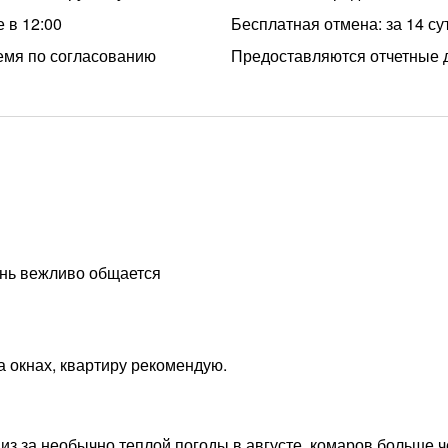
 в 12:00
Бесплатная отмена: за 14 су
емя по согласованию
Предоставляются отчетные 
ень вежливо общается
а окнах, квартиру рекомендую.
из за необычно теплой погоды в августе, комаров больше 