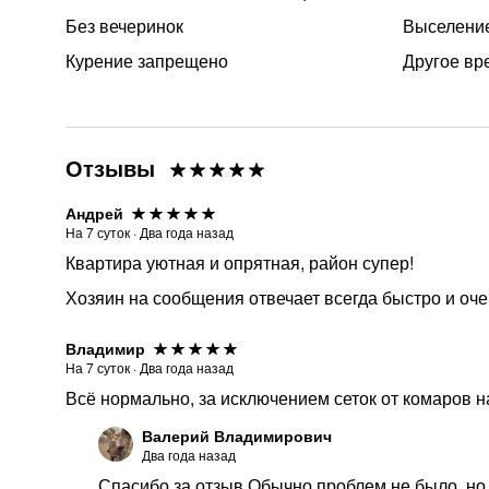
Без вечеринок
Выселение
Курение запрещено
Другое вр
Отзывы
Андрей
На
7
суток
·
Два года назад
Квартира уютная и опрятная, район супер!
Хозяин на сообщения отвечает всегда быстро и оч
Владимир
На
7
суток
·
Два года назад
Всё нормально, за исключением сеток от комаров н
Валерий Владимирович
Два года назад
Спасибо за отзыв.Обычно проблем не было, но 