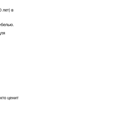
 лет) в
ебелью.
для
кто ценит