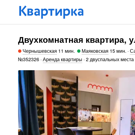
Двухкомнатная квартира, у
Чернышевская
11 мин
.
Маяковская
15 мин
.
·
Са
№
352326
·
Аренда квартиры
·
2 двуспальных места