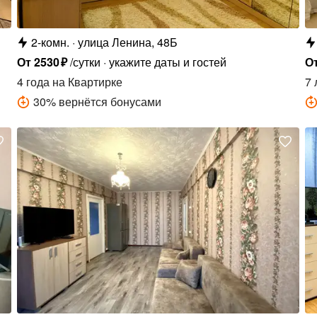
2-комн.
улица Ленина, 48Б
От
2530
₽
/сутки
укажите даты и гостей
О
4 года
на Квартирке
7 
30
%
вернётся бонусами