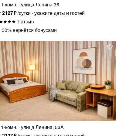
1-комн.
улица Ленина 36
т
2127
₽
/сутки
укажите даты и гостей
1 отзыв
30
%
вернётся бонусами
1-комн.
улица Ленина, 53А
т
2127
₽
/сутки
укажите даты и гостей