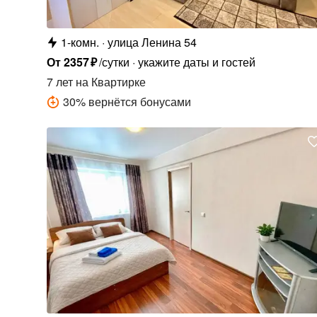
1-комн.
улица Ленина 54
От
2357
₽
/сутки
укажите даты и гостей
7 лет
на Квартирке
30
%
вернётся бонусами