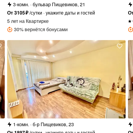
3-комн.
бульвар Пищевиков, 21
От
3105
₽
/сутки
укажите даты и гостей
О
5 лет
на Квартирке
30
%
вернётся бонусами
1-комн.
б-р Пищевиков, 23
От
1897
₽
/сутки
укажите даты и гостей
О