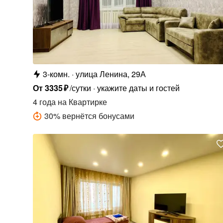
3-комн.
улица Ленина, 29А
От
3335
₽
/сутки
укажите даты и гостей
4 года
на Квартирке
30
%
вернётся бонусами