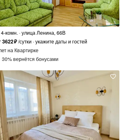
4-комн.
улица Ленина, 66В
т
3622
₽
/сутки
укажите даты и гостей
лет
на Квартирке
30
%
вернётся бонусами