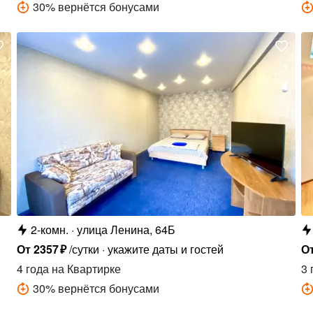
30
%
вернётся бонусами
2-комн.
улица Ленина, 64Б
От
2357
₽
/сутки
укажите даты и гостей
О
4 года
на Квартирке
3 
30
%
вернётся бонусами