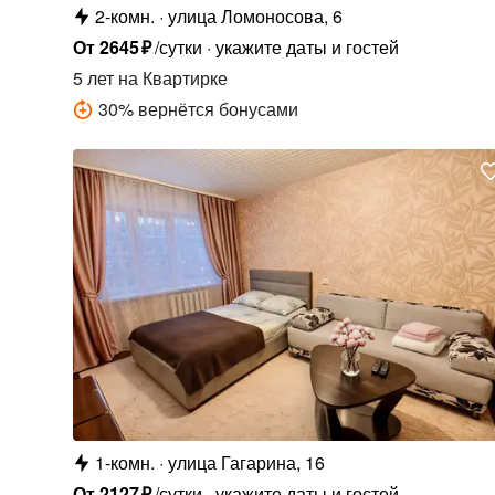
2-комн.
улица Ломоносова, 6
От
2645
₽
/сутки
укажите даты и гостей
5 лет
на Квартирке
30
%
вернётся бонусами
1-комн.
улица Гагарина, 16
От
2127
₽
/сутки
укажите даты и гостей