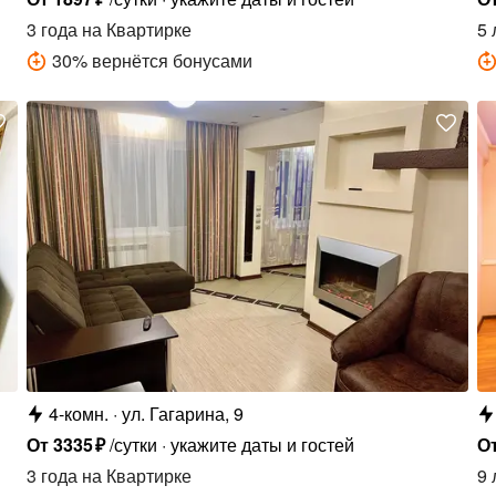
3 года
на Квартирке
5 
30
%
вернётся бонусами
4-комн.
ул. Гагарина, 9
От
3335
₽
/сутки
укажите даты и гостей
О
3 года
на Квартирке
9 