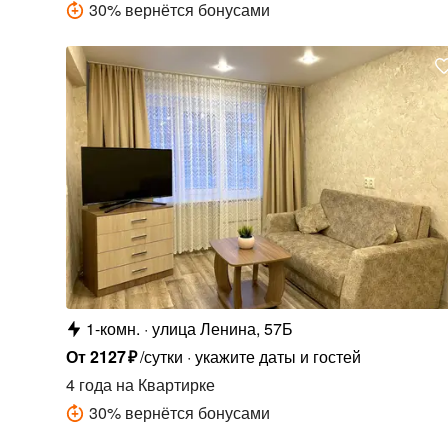
30
%
вернётся бонусами
1-комн.
улица Ленина, 57Б
От
2127
₽
/сутки
укажите даты и гостей
4 года
на Квартирке
30
%
вернётся бонусами