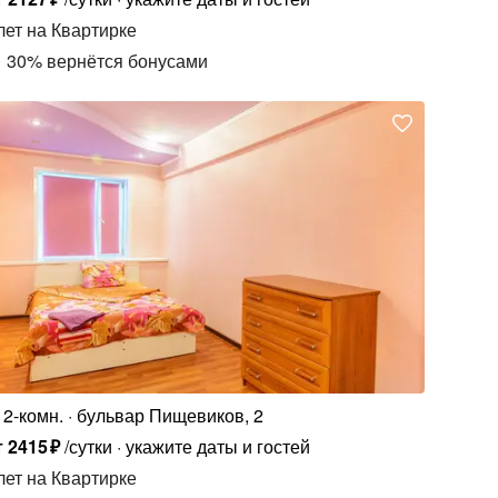
лет
на Квартирке
30
%
вернётся бонусами
2-комн.
бульвар Пищевиков, 2
т
2415
₽
/сутки
укажите даты и гостей
лет
на Квартирке