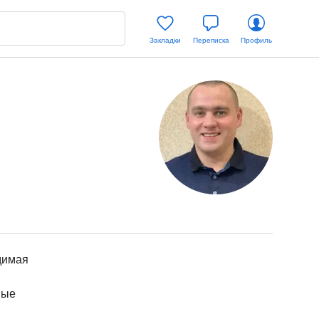
Закладки
Переписка
Профиль
димая
ные