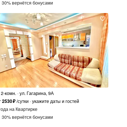
30
%
вернётся бонусами
2-комн.
ул. Гагарина, 9А
т
2530
₽
/сутки
укажите даты и гостей
года
на Квартирке
30
%
вернётся бонусами