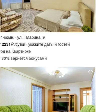
1-комн.
ул. Гагарина, 9
т
2231
₽
/сутки
укажите даты и гостей
год
на Квартирке
30
%
вернётся бонусами