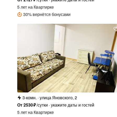
5 лет
на Квартирке
30
%
вернётся бонусами
3-комн.
улица Яновского, 2
От
2530
₽
/сутки
укажите даты и гостей
5 лет
на Квартирке