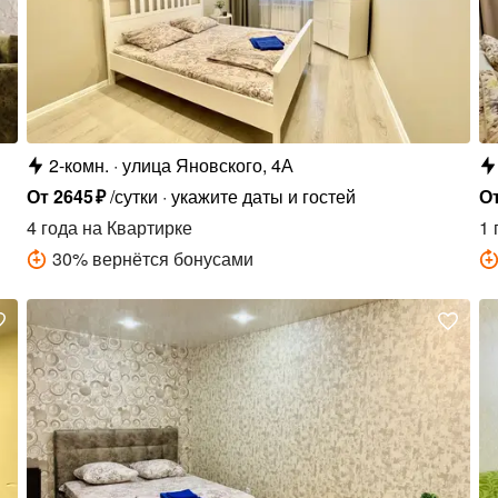
2-комн.
улица Яновского, 4А
От
2645
₽
/сутки
укажите даты и гостей
О
4 года
на Квартирке
1 
30
%
вернётся бонусами