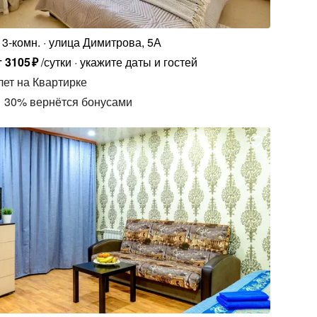
3-комн.
улица Димитрова, 5А
т
3105
₽
/сутки
укажите даты и гостей
лет
на Квартирке
30
%
вернётся бонусами