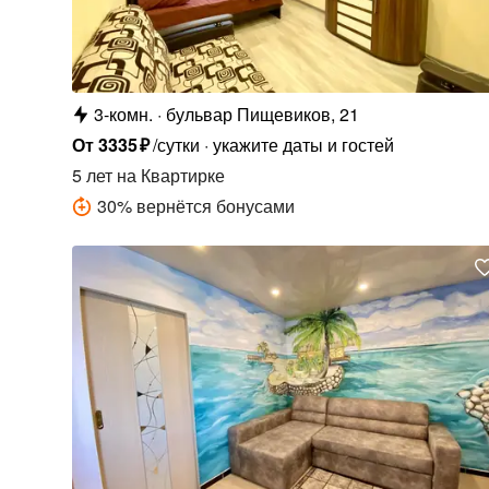
3-комн.
бульвар Пищевиков, 21
От
3335
₽
/сутки
укажите даты и гостей
5 лет
на Квартирке
30
%
вернётся бонусами