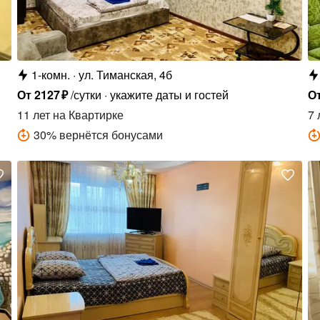
1-комн.
ул. Тиманская, 4б
От
2127
₽
/сутки
укажите даты и гостей
О
11 лет
на Квартирке
7 
30
%
вернётся бонусами