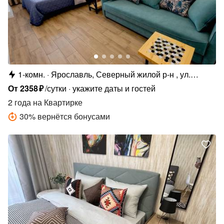
1-комн.
Ярославль, Северный жилой р-н , ул.
Елены Колесовой, 26Б
От
2358
₽
/сутки
укажите даты и гостей
2 года
на Квартирке
30
%
вернётся бонусами