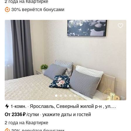
2 года
на Квартирке
30
%
вернётся бонусами
1-комн.
Ярославль, Северный жилой р-н , ул.
Елены Колесовой, 26Б
От
2336
₽
/сутки
укажите даты и гостей
2 года
на Квартирке
30
%
вернётся бонусами