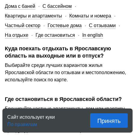
Дома с баней
С бассейном
Квартиры и апартаменты
Комнаты и номера
Частный сектор
Гостевые дома
С отзывами
На отдыхе
Где остановиться
In english
Куда поехать отдыхать в Ярославскую
область на выходные или в отпуск?
Выбирайте среди лучших вариантов жилья
Ярославской области по отзывам и местоположению,
используйте поиск по карте.
Где остановиться в Ярославской области?
Бронируйте частные апартаменты, дом или квартиру
в Ярославской области у проверенных хозяев.
Сайт использует куки
Принять
«Квартирка» обеспечивает безопасную и надежную
По правилам
аренду туристического жилья в Ярославской области