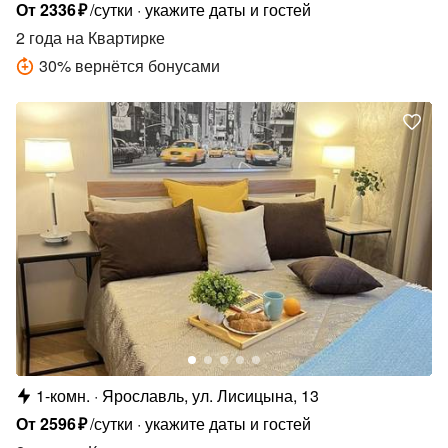
Елены Колесовой, 26Б
От
2336
₽
/сутки
укажите даты и гостей
2 года
на Квартирке
30
%
вернётся бонусами
1-комн.
Ярославль, ул. Лисицына, 13
От
2596
₽
/сутки
укажите даты и гостей