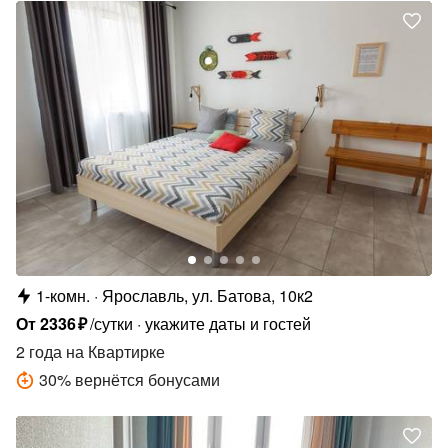
1-комн.
Ярославль, ул. Батова, 10к2
От
2336
₽
/сутки
укажите даты и гостей
2 года
на Квартирке
30
%
вернётся бонусами