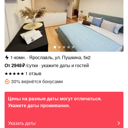
1-комн.
Ярославль, ул. Пушкина, 5к2
От
2948
₽
/сутки
укажите даты и гостей
1 отзыв
30
%
вернётся бонусами
Цены на разные даты могут отличаться.
Укажите даты проживания.
Указать даты