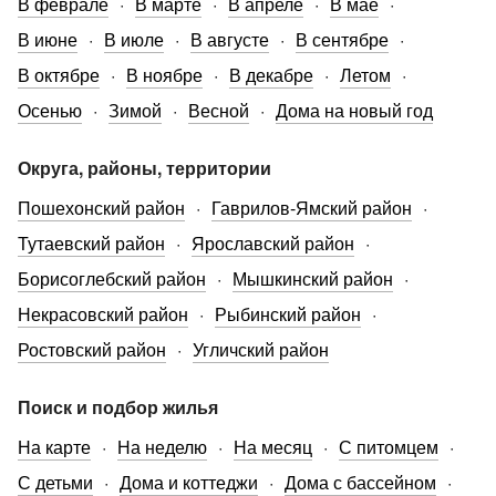
В феврале
В марте
В апреле
В мае
В июне
В июле
В августе
В сентябре
В октябре
В ноябре
В декабре
Летом
Осенью
Зимой
Весной
Дома на новый год
Округа, районы, территории
Пошехонский район
Гаврилов-Ямский район
Тутаевский район
Ярославский район
Борисоглебский район
Мышкинский район
Некрасовский район
Рыбинский район
Ростовский район
Угличский район
Поиск и подбор жилья
На карте
На неделю
На месяц
С питомцем
С детьми
Дома и коттеджи
Дома с бассейном