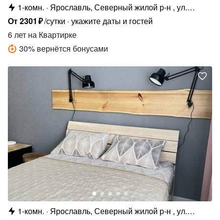
1-комн.
Ярославль, Северный жилой р-н , ул.
Елены Колесовой, 26Б
От
2301
₽
/сутки
укажите даты и гостей
6 лет
на Квартирке
30
%
вернётся бонусами
1-комн.
Ярославль, Северный жилой р-н , ул.