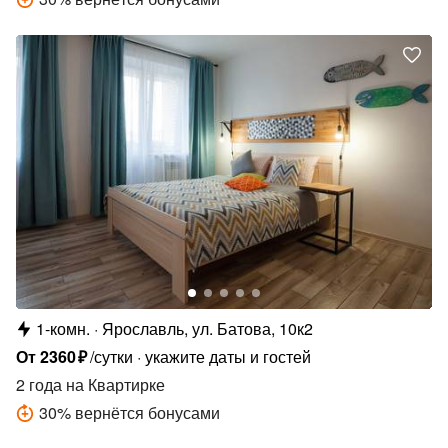
1-комн.
Ярославль, ул. Батова, 10к2
От
2360
₽
/сутки
укажите даты и гостей
2 года
на Квартирке
30
%
вернётся бонусами