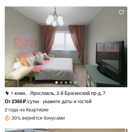
1-комн.
Ярославль, 2-й Брагинский пр-д, 7
От
2360
₽
/сутки
укажите даты и гостей
2 года
на Квартирке
30
%
вернётся бонусами