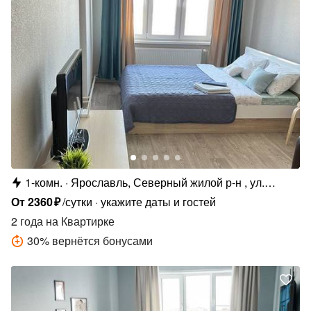
1-комн.
Ярославль, Северный жилой р-н , ул.
Елены Колесовой, 26Б
От
2360
₽
/сутки
укажите даты и гостей
2 года
на Квартирке
30
%
вернётся бонусами