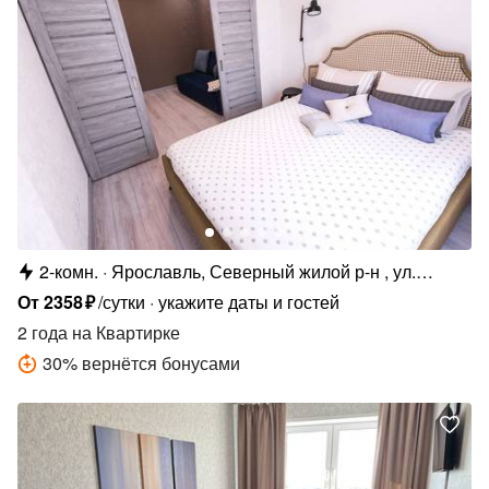
2-комн.
Ярославль, Северный жилой р-н , ул.
Елены Колесовой, 26Б
От
2358
₽
/сутки
укажите даты и гостей
2 года
на Квартирке
30
%
вернётся бонусами