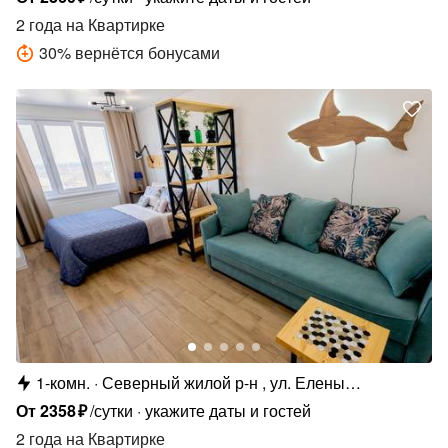
2 года
на Квартирке
30
%
вернётся бонусами
1-комн.
Северный жилой р-н , ул. Елены
Колесовой, 26Б
От
2358
₽
/сутки
укажите даты и гостей
2 года
на Квартирке