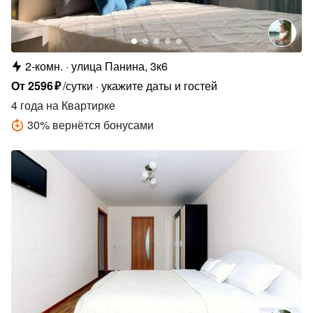
2-комн.
улица Панина, 3к6
От
2596
₽
/сутки
укажите даты и гостей
4 года
на Квартирке
30
%
вернётся бонусами