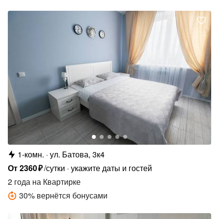
1-комн.
ул. Батова, 3к4
От
2360
₽
/сутки
укажите даты и гостей
2 года
на Квартирке
30
%
вернётся бонусами