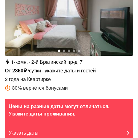
1-комн.
2-й Брагинский пр-д, 7
От
2360
₽
/сутки
укажите даты и гостей
2 года
на Квартирке
30
%
вернётся бонусами
Цены на разные даты могут отличаться.
Укажите даты проживания.
Указать даты