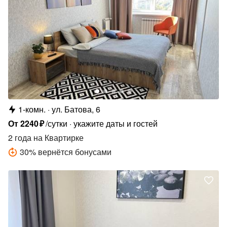
1-комн.
ул. Батова, 6
От
2240
₽
/сутки
укажите даты и гостей
2 года
на Квартирке
30
%
вернётся бонусами