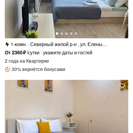
1-комн.
Северный жилой р-н , ул. Елены
Колесовой, 26Б
От
2360
₽
/сутки
укажите даты и гостей
2 года
на Квартирке
30
%
вернётся бонусами