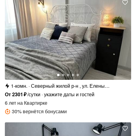
1-комн.
Северный жилой р-н , ул. Елены
Колесовой, 26Б
От
2301
₽
/сутки
укажите даты и гостей
6 лет
на Квартирке
30
%
вернётся бонусами