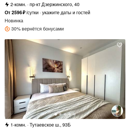
2-комн.
пр-кт Дзержинского, 40
От
2596
₽
/сутки
укажите даты и гостей
Новинка
30
%
вернётся бонусами
1-комн.
Тутаевское ш., 93Б