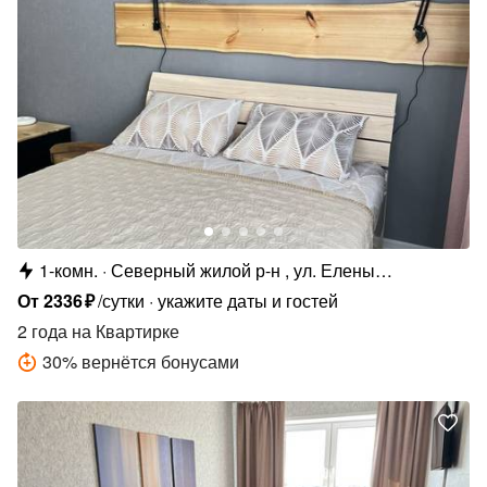
1-комн.
Северный жилой р-н , ул. Елены
Колесовой, 26Б
От
2336
₽
/сутки
укажите даты и гостей
2 года
на Квартирке
30
%
вернётся бонусами