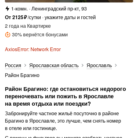
1-комн.
Ленинградский пр-кт, 93
От
2125
₽
/сутки
укажите даты и гостей
2 года
на Квартирке
30
%
вернётся бонусами
AxiosError: Network Error
Россия
Ярославская область
Ярославль
Район Брагино
Район Брагино: где остановиться недорого
переночевать или пожить в Ярославле
на время отдыха или поездки?
Забронируйте частное жильё посуточно в районе
Брагино в Ярославле, это лучше, чем снять номер
в отеле или гостинице.
С помощью фильтров вы можете отобрать частное