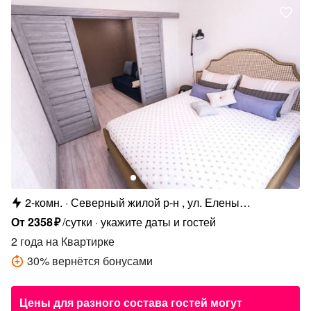
2-комн.
Северный жилой р-н , ул. Елены
Колесовой, 26Б
От
2358
₽
/сутки
укажите даты и гостей
2 года
на Квартирке
30
%
вернётся бонусами
Цены для разного состава гостей могут