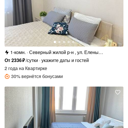
1-комн.
Северный жилой р-н , ул. Елены
Колесовой, 26Б
От
2336
₽
/сутки
укажите даты и гостей
2 года
на Квартирке
30
%
вернётся бонусами