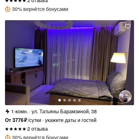
2 отзыва
30
%
вернётся бонусами
1-комн.
ул. Татьяны Барамзиной, 38
От
3776
₽
/сутки
укажите даты и гостей
2 отзыва
30
%
вернётся бонусами