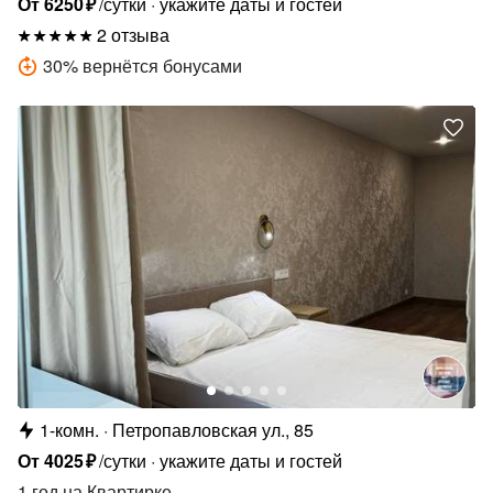
От
6250
₽
/сутки
укажите даты и гостей
2 отзыва
30
%
вернётся бонусами
1-комн.
Петропавловская ул., 85
От
4025
₽
/сутки
укажите даты и гостей
1 год
на Квартирке