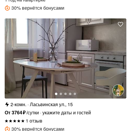
30
%
вернётся бонусами
2-комн.
Ласьвинская ул., 15
От
3764
₽
/сутки
укажите даты и гостей
1 отзыв
30
%
вернётся бонусами