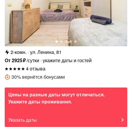
2-комн.
ул. Ленина, 81
От
2925
₽
/сутки
укажите даты и гостей
4 отзыва
30
%
вернётся бонусами
Цены на разные даты могут отличаться.
Укажите даты проживания.
Указать даты