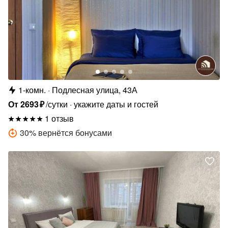
1-комн.
Подлесная улица, 43А
От
2693
₽
/сутки
укажите даты и гостей
1 отзыв
30
%
вернётся бонусами