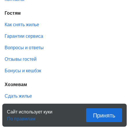
Гостям
Как снять жилье
Гарантии сервиса
Вопросы и ответы
Отзывы гостей
Бонусы и кешбэк
Хозяевам
Сдать жилье
Условия размещения
Сайт использует куки
Принять
По правилам
Вопросы и ответы