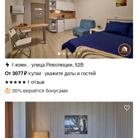
1-комн.
улица Революции, 52В
От
3077
₽
/сутки
укажите даты и гостей
1 отзыв
30
%
вернётся бонусами