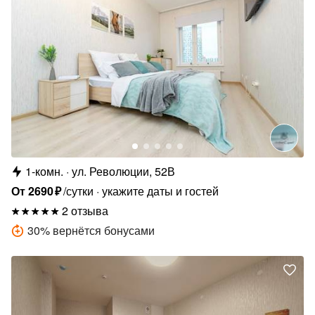
1-комн.
ул. Революции, 52В
От
2690
₽
/сутки
укажите даты и гостей
2 отзыва
30
%
вернётся бонусами