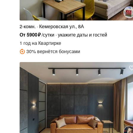
2-комн.
Кемеровская ул., 8А
От
5900
₽
/сутки
укажите даты и гостей
1 год
на Квартирке
30
%
вернётся бонусами