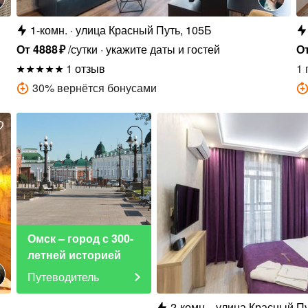
1-комн.
улица Красный Путь, 105Б
От
4888
₽
/сутки
укажите даты и гостей
О
1 отзыв
1 
30
%
вернётся бонусами
Омск – город с 300-
летней историей
Путеводитель
2-комн.
улица Красный Пу