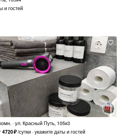
ы и гостей
комн.
ул. Красный Путь, 105к3
т
4720
₽
/сутки
укажите даты и гостей