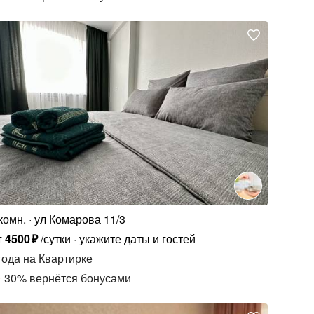
комн.
ул Комарова 11/3
т
4500
₽
/сутки
укажите даты и гостей
года
на Квартирке
30
%
вернётся бонусами