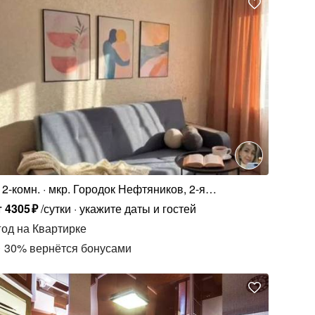
2-комн.
мкр. Городок Нефтяников, 2-я
Поселковая ул., 20
т
4305
₽
/сутки
укажите даты и гостей
год
на Квартирке
30
%
вернётся бонусами