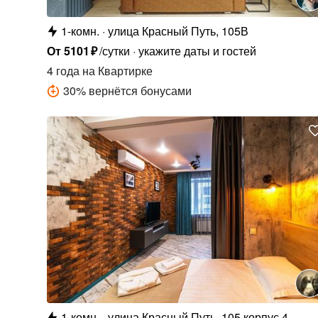
1-комн.
улица Красный Путь, 105В
От
5101
₽
/сутки
укажите даты и гостей
4 года
на Квартирке
30
%
вернётся бонусами
1-комн.
улица Красный Путь, 105 корпус 4