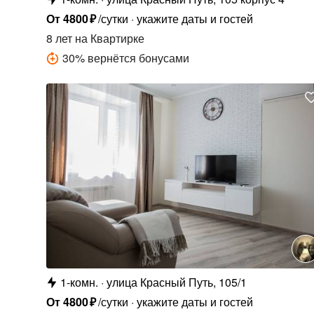
От
4800
₽
/сутки
укажите даты и гостей
8 лет
на Квартирке
30
%
вернётся бонусами
1-комн.
улица Красный Путь, 105/1
От
4800
₽
/сутки
укажите даты и гостей