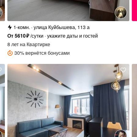
1-комн.
улица Куйбышева, 113 а
От
5610
₽
/сутки
укажите даты и гостей
8 лет
на Квартирке
30
%
вернётся бонусами