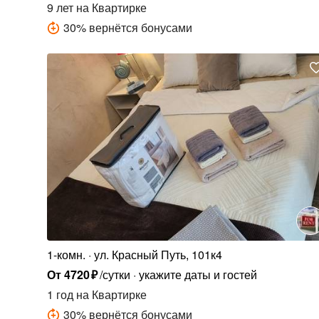
9 лет
на Квартирке
30
%
вернётся бонусами
1-комн.
ул. Красный Путь, 101к4
От
4720
₽
/сутки
укажите даты и гостей
1 год
на Квартирке
30
%
вернётся бонусами