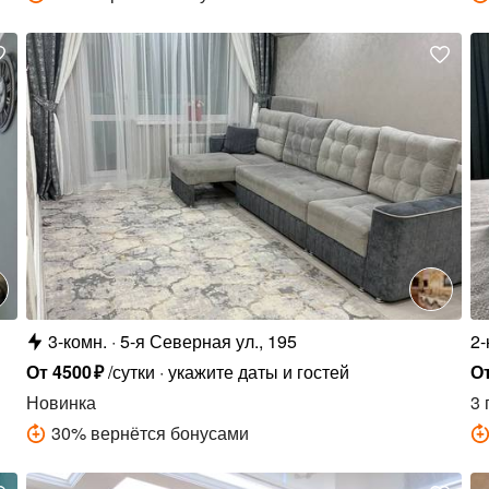
3-комн.
5-я Северная ул., 195
2-
От
4500
₽
/сутки
укажите даты и гостей
О
Новинка
3 
30
%
вернётся бонусами