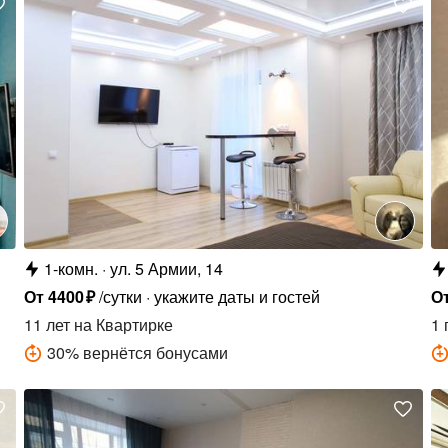
1-комн.
ул. 5 Армии, 14
От
4400
₽
/сутки
укажите даты и гостей
О
11 лет
на Квартирке
1 
30
%
вернётся бонусами