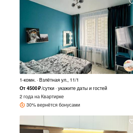
1-комн.
Взлётная ул., 11/1
От
4500
₽
/сутки
укажите даты и гостей
2 года
на Квартирке
30
%
вернётся бонусами