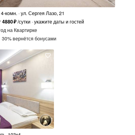
4-комн.
ул. Сергея Лазо, 21
т
4880
₽
/сутки
укажите даты и гостей
год
на Квартирке
30
%
вернётся бонусами
ть, 103к4