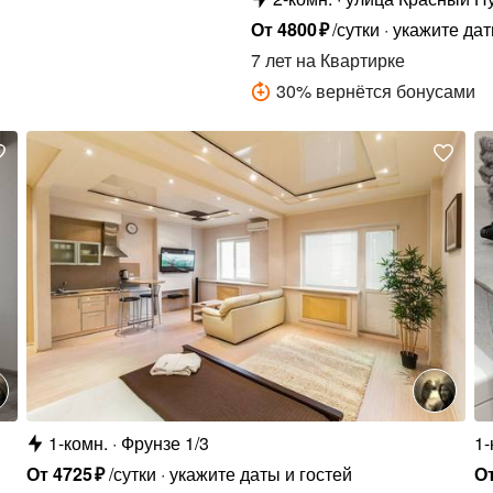
От
4800
₽
/сутки
укажите дат
7 лет
на Квартирке
30
%
вернётся бонусами
1-комн.
Фрунзе 1/3
1-
От
4725
₽
/сутки
укажите даты и гостей
О