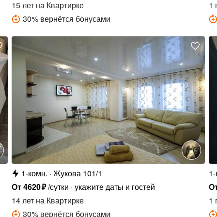
15 лет
на Квартирке
1 
30
%
вернётся бонусами
1-комн.
Жукова 101/1
1-
От
4620
₽
/сутки
укажите даты и гостей
О
14 лет
на Квартирке
1 
30
%
вернётся бонусами