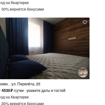
год
на Квартирке
30
%
вернётся бонусами
комн.
ул. Перелёта, 25
т
4530
₽
/сутки
укажите даты и гостей
год
на Квартирке
30
%
вернётся бонусами