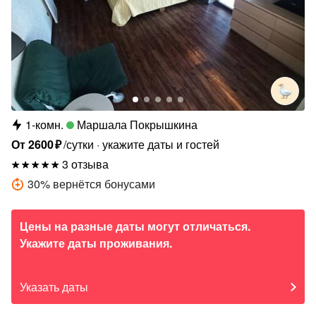
1-комн.
Маршала Покрышкина
От
2600
₽
/сутки
укажите даты и гостей
3 отзыва
30
%
вернётся бонусами
Цены на разные даты могут отличаться.
Укажите даты проживания.
Указать даты