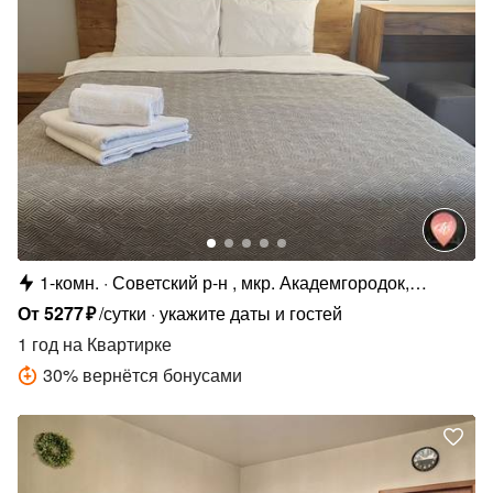
1-комн.
Советский р-н , мкр. Академгородок,
Вяземская ул., 3
От
5277
₽
/сутки
укажите даты и гостей
1 год
на Квартирке
30
%
вернётся бонусами