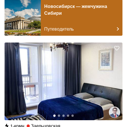
Новосибирск — жемчужина
Сибири
Путеводитель
1-комн.
Заельцовская