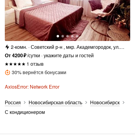
2-комн.
Советский р-н , мкр. Академгородок, ул.
Героев Труда, 35А
От
4200
₽
/сутки
укажите даты и гостей
1 отзыв
30
%
вернётся бонусами
AxiosError: Network Error
Россия
Новосибирская область
Новосибирск
С кондиционером