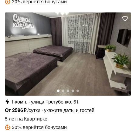
30
%
вернётся бонусами
1-комн.
улица Трегубенко, 61
От
2596
₽
/сутки
укажите даты и гостей
5 лет
на Квартирке
30
%
вернётся бонусами