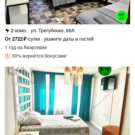
2-комн.
ул. Трегубенко, 66А
От
2722
₽
/сутки
укажите даты и гостей
1 год
на Квартирке
30
%
вернётся бонусами