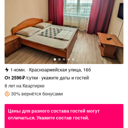
1-комн.
Красноармейская улица, 16б
От
2596
₽
/сутки
укажите даты и гостей
8 лет
на Квартирке
30
%
вернётся бонусами
Цены для разного состава гостей могут
отличаться. Укажите состав гостей.