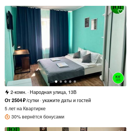
2-комн.
Народная улица, 13В
От
2504
₽
/сутки
укажите даты и гостей
5 лет
на Квартирке
30
%
вернётся бонусами