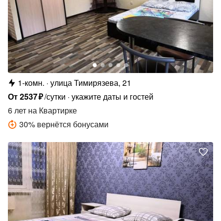
1-комн.
улица Тимирязева, 21
От
2537
₽
/сутки
укажите даты и гостей
6 лет
на Квартирке
30
%
вернётся бонусами