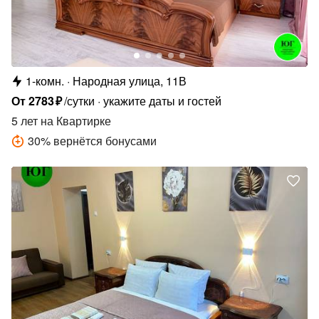
1-комн.
Народная улица, 11В
От
2783
₽
/сутки
укажите даты и гостей
5 лет
на Квартирке
30
%
вернётся бонусами