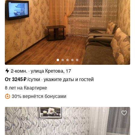
2-комн.
улица Кретова, 17
От
3245
₽
/сутки
укажите даты и гостей
8 лет
на Квартирке
30
%
вернётся бонусами