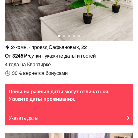
2-комн.
проезд Сафьяновых, 22
От
3245
₽
/сутки
укажите даты и гостей
4 года
на Квартирке
30
%
вернётся бонусами
Цены на разные даты могут отличаться.
Укажите даты проживания.
Указать даты