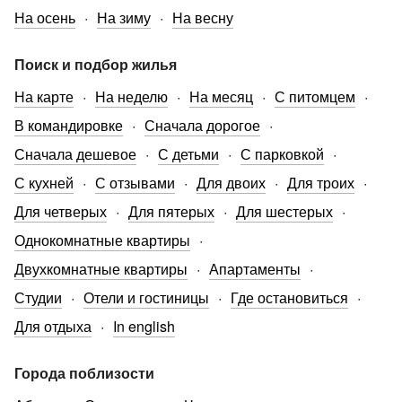
На осень
На зиму
На весну
Поиск и подбор жилья
На карте
На неделю
На месяц
С питомцем
В командировке
Сначала дорогое
Сначала дешевое
С детьми
С парковкой
С кухней
С отзывами
Для двоих
Для троих
Для четверых
Для пятерых
Для шестерых
Однокомнатные квартиры
Двухкомнатные квартиры
Апартаменты
Студии
Отели и гостиницы
Где остановиться
Для отдыха
In english
Города поблизости