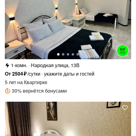
1-комн.
Народная улица, 13В
От
2504
₽
/сутки
укажите даты и гостей
5 лет
на Квартирке
30
%
вернётся бонусами