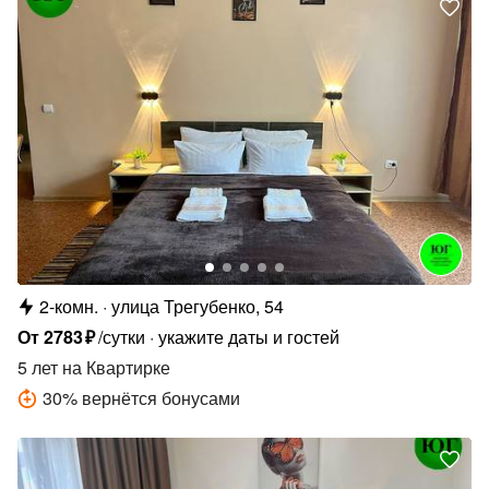
2-комн.
улица Трегубенко, 54
От
2783
₽
/сутки
укажите даты и гостей
5 лет
на Квартирке
30
%
вернётся бонусами