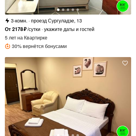
3-комн.
проезд Сургуладзе, 13
От
2178
₽
/сутки
укажите даты и гостей
5 лет
на Квартирке
30
%
вернётся бонусами