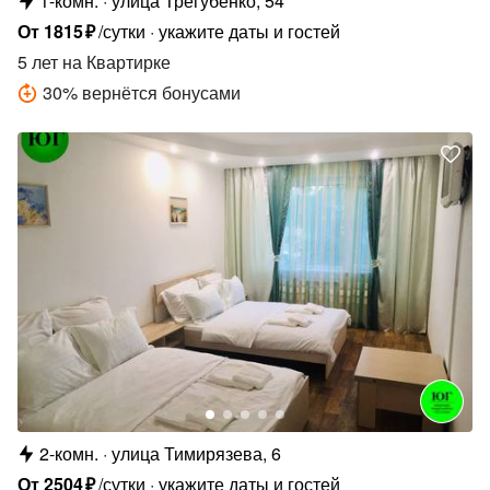
1-комн.
улица Трегубенко, 54
От
1815
₽
/сутки
укажите даты и гостей
5 лет
на Квартирке
30
%
вернётся бонусами
2-комн.
улица Тимирязева, 6
От
2504
₽
/сутки
укажите даты и гостей