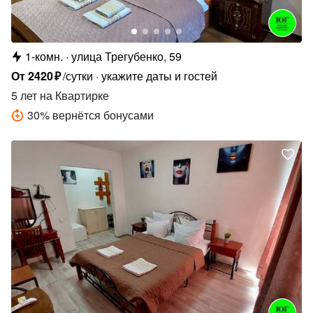
1-комн.
улица Трегубенко, 59
От
2420
₽
/сутки
укажите даты и гостей
5 лет
на Квартирке
30
%
вернётся бонусами