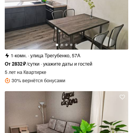
1-комн.
улица Трегубенко, 57А
От
2832
₽
/сутки
укажите даты и гостей
5 лет
на Квартирке
30
%
вернётся бонусами