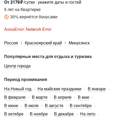
От
2178
₽
/сутки
укажите даты и гостей
5 лет
на Квартирке
30
%
вернётся бонусами
AxiosError: Network Error
Россия
Красноярский край
Минусинск
Популярные места для отдыха и туризма
Центр города
Период проживания
На Новый год
На майские праздники
В январе
В феврале
В марте
В апреле
В мае
В июне
В июле
В августе
В сентябре
В октябре
В ноябре
В декабре
На лето