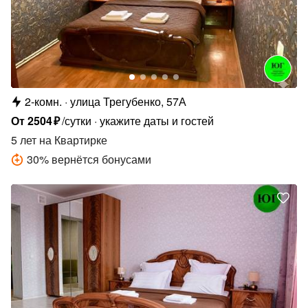
2-комн.
улица Трегубенко, 57А
От
2504
₽
/сутки
укажите даты и гостей
5 лет
на Квартирке
30
%
вернётся бонусами