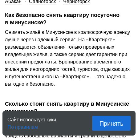
Абакан
Саяногорск
Черногорск
Как безопасно снять квартиру посуточно
в Минусинске?
Снимать жильё в Минусинске в краткосрочную аренду
лучше через надежный сервис. На «Квартирке»
размещаются объявления только проверенных
владельцев жилья, а также сервис дает гарантии при
внесении предоплаты. Бронирование временного
жилья для иногородних гостей, туристов, отдыхающих
и путешественников на «Квартирке» — это надежно,
выгодно и безопасно.
Сколько стоит снять квартиру в Минусинске
посуточно?
Сайт использует куки
В среднем в Минусинске цена за сутки около 2900 р.
Принять
По правилам
Задайте даты проживания и состав гостей, чтобы
увидеть свободные варианты и сравнить цены. Есть