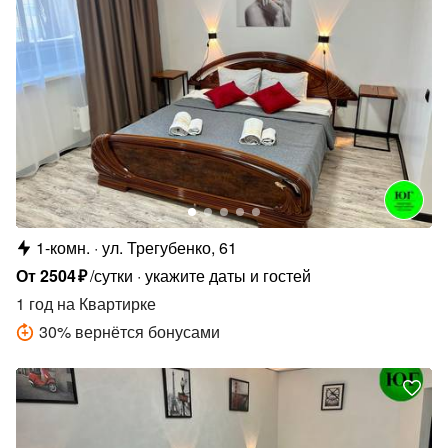
1-комн.
ул. Трегубенко, 61
От
2504
₽
/сутки
укажите даты и гостей
1 год
на Квартирке
30
%
вернётся бонусами