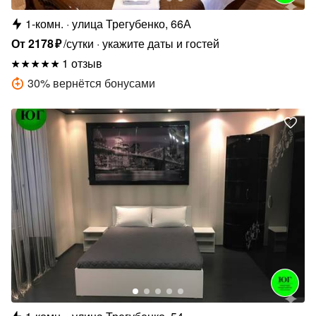
1-комн.
улица Трегубенко, 66А
От
2178
₽
/сутки
укажите даты и гостей
1 отзыв
30
%
вернётся бонусами