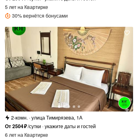
5 лет
на Квартирке
30
%
вернётся бонусами
2-комн.
улица Тимирязева, 1А
От
2504
₽
/сутки
укажите даты и гостей
6 лет
на Квартирке