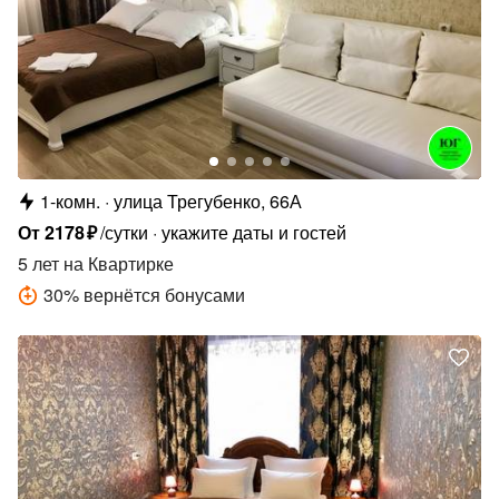
1-комн.
улица Трегубенко, 66А
От
2178
₽
/сутки
укажите даты и гостей
5 лет
на Квартирке
30
%
вернётся бонусами