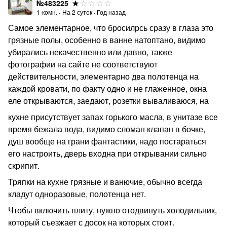
№483225
1-комн.
·
На
2
суток
·
Год назад
Самое элементарное, что бросилрсь сразу в глаза это
грязные полы, особенно в ванне натоптано, видимо
убирались некачественно или давно, также
фотографии на сайте не соответствуют
действительности, элементарно два полотенца на
каждой кровати, по факту одно и не глаженное, окна
еле открываются, заедают, розетки вываливаюся, на
кухне присутствует запах горького масла, в унитазе все
время бежала вода, видимо сломан клапан в бочке,
душ вообще на грани фантастики, надо постараться
его настроить, дверь входна при открывании сильно
скрипит.
Тряпки на кухне грязные и ванючие, обычно всегда
кладут одноразовые, полотенца нет.
Чтобы включить плиту, нужно отодвинуть холодильник,
который съезжает с досок на которых стоит.