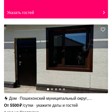
Указать гостей
Дом
Пошехонский муниципальный округ,
Кременевское с.п., д. Ляча, ул. Новая Ляча, 16
От
5500
₽
/сутки
укажите даты и гостей