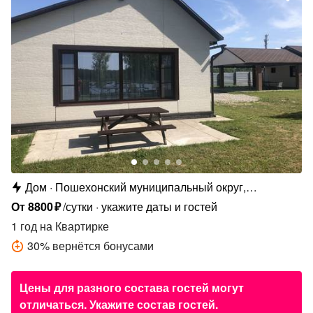
Дом
Пошехонский муниципальный округ,
Кременевское с.п., д. Ляча, ул. Новая Ляча, 16
От
8800
₽
/сутки
укажите даты и гостей
1 год
на Квартирке
30
%
вернётся бонусами
Цены для разного состава гостей могут
отличаться. Укажите состав гостей.