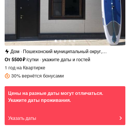
Дом
Пошехонский муниципальный округ,
Кременевское с.п., д. Ляча, ул. Новая Ляча, 16
От
5500
₽
/сутки
укажите даты и гостей
1 год
на Квартирке
30
%
вернётся бонусами
Цены на разные даты могут отличаться.
Укажите даты проживания.
Указать даты