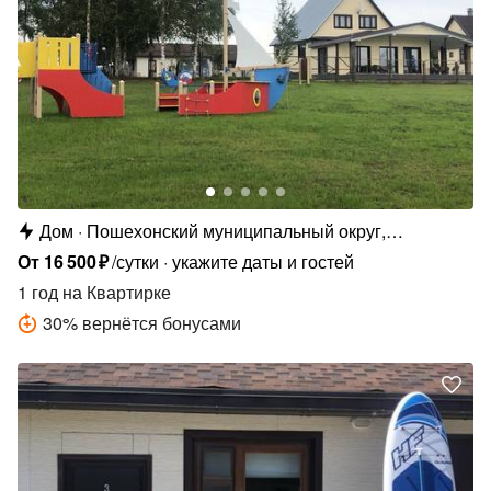
Дом
Пошехонский муниципальный округ,
Кременевское с.п., д. Ляча, ул. Новая Ляча, 16
От
16
500
₽
/сутки
укажите даты и гостей
1 год
на Квартирке
30
%
вернётся бонусами