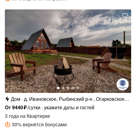
Дом
д. Ивановское, Рыбинский р-н , Огарковское
с.п., д. Ивановское, 81
От
9440
₽
/сутки
укажите даты и гостей
3 года
на Квартирке
30
%
вернётся бонусами