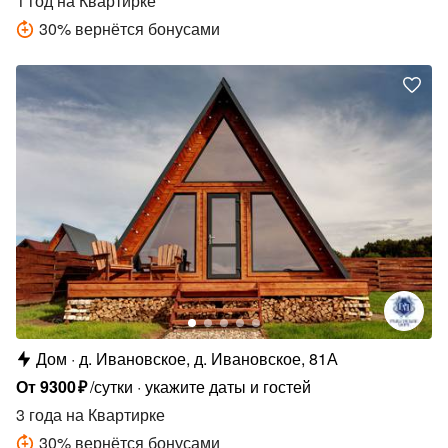
1 год
на Квартирке
30
%
вернётся бонусами
Дом
д. Ивановское, д. Ивановское, 81А
От
9300
₽
/сутки
укажите даты и гостей
3 года
на Квартирке
30
%
вернётся бонусами