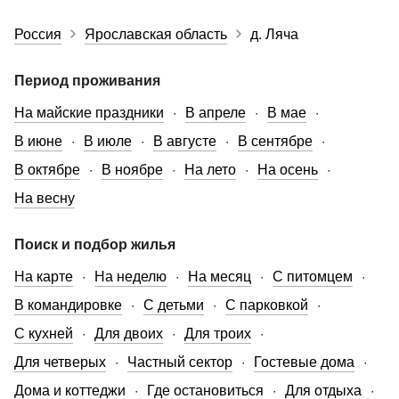
Россия
Ярославская область
д. Ляча
Период проживания
На майские праздники
В апреле
В мае
В июне
В июле
В августе
В сентябре
В октябре
В ноябре
На лето
На осень
На весну
Поиск и подбор жилья
На карте
На неделю
На месяц
С питомцем
В командировке
С детьми
С парковкой
С кухней
Для двоих
Для троих
Для четверых
Частный сектор
Гостевые дома
Дома и коттеджи
Где остановиться
Для отдыха