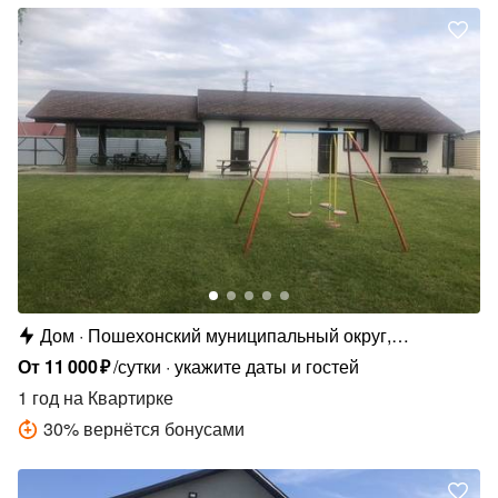
Дом
Пошехонский муниципальный округ,
Кременевское с.п., д. Ляча, ул. Новая Ляча, 16
От
11
000
₽
/сутки
укажите даты и гостей
1 год
на Квартирке
30
%
вернётся бонусами