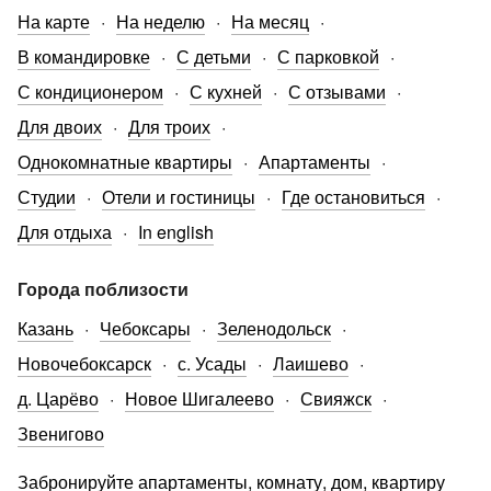
На карте
На неделю
На месяц
В командировке
С детьми
С парковкой
С кондиционером
С кухней
С отзывами
Для двоих
Для троих
Однокомнатные квартиры
Апартаменты
Студии
Отели и гостиницы
Где остановиться
Для отдыха
In english
Города поблизости
Казань
Чебоксары
Зеленодольск
Новочебоксарск
с. Усады
Лаишево
д. Царёво
Новое Шигалеево
Свияжск
Звенигово
Забронируйте апартаменты, комнату, дом, квартиру