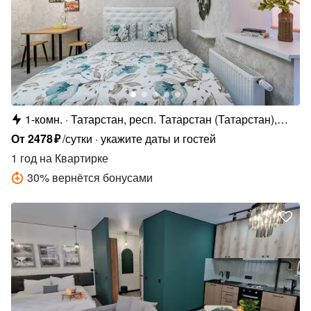
1-комн.
Татарстан, респ. Татарстан (Татарстан),
Зеленодольский р-н , Осиновское с.п., с.
От
2478
₽
/сутки
укажите даты и гостей
Осиново, ул. Марата Ахметшина, 2
1 год
на Квартирке
30
%
вернётся бонусами