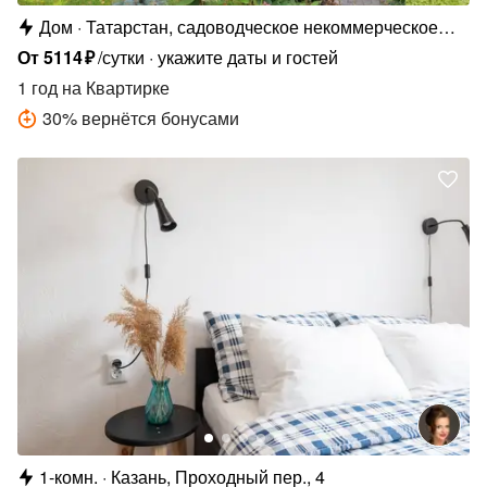
Дом
Татарстан, садоводческое некоммерческое
товарищество Ягодка-2, 36
От
5114
₽
/сутки
укажите даты и гостей
1 год
на Квартирке
30
%
вернётся бонусами
1-комн.
Казань, Проходный пер., 4