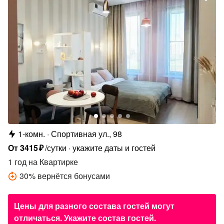
1-комн.
Спортивная ул., 98
От
3415
₽
/сутки
укажите даты и гостей
1 год
на Квартирке
30
%
вернётся бонусами
Цены для разного состава гостей могут
отличаться. Укажите состав гостей.