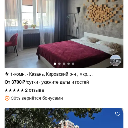
1-комн.
Казань, Кировский р-н , мкр.
Адмиралтейская сл., Большая ул., 70
От
3700
₽
/сутки
укажите даты и гостей
2 отзыва
30
%
вернётся бонусами