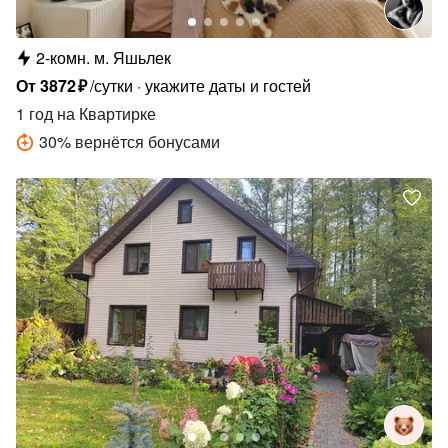
2-комн.
м.
Яшьлек
От
3872
₽
/сутки
укажите даты и гостей
1 год
на Квартирке
30
%
вернётся бонусами