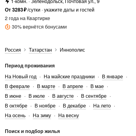
1-комн.
Зеленодольск, Почтовая ул., 9
От
3283
₽
/сутки
укажите даты и гостей
2 года
на Квартирке
30
%
вернётся бонусами
Россия
Татарстан
Иннополис
Период проживания
На Новый год
На майские праздники
В январе
В феврале
В марте
В апреле
В мае
В июне
В июле
В августе
В сентябре
В октябре
В ноябре
В декабре
На лето
На осень
На зиму
На весну
Поиск и подбор жилья