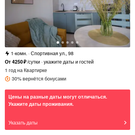
1-комн.
Спортивная ул., 98
От
4250
₽
/сутки
укажите даты и гостей
1 год
на Квартирке
30
%
вернётся бонусами
Цены на разные даты могут отличаться.
Укажите даты проживания.
Указать даты