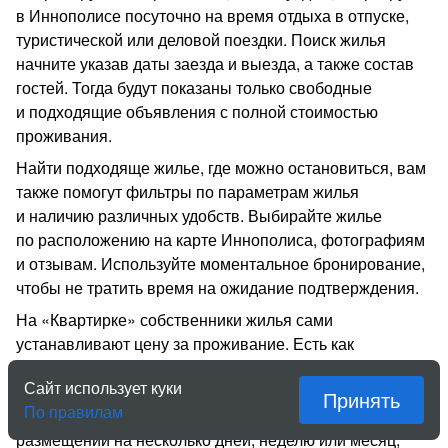
в Иннополисе посуточно на время отдыха в отпуске,
туристической или деловой поездки. Поиск жилья
начните указав даты заезда и выезда, а также состав
гостей. Тогда будут показаны только свободные
и подходящие объявления с полной стоимостью
проживания.
Найти подходяще жилье, где можно остановиться, вам
также помогут фильтры по параметрам жилья
и наличию различных удобств. Выбирайте жилье
по расположению на карте Иннополиса, фотографиям
и отзывам. Используйте моментальное бронирование,
чтобы не тратить время на ожидание подтверждения.
На «Квартирке» собственники жилья сами
устанавливают цену за проживание. Есть как
недорогие экономичные варианты, так и элитное
Сайт использует куки
жильё. Стоимость также может зависеть
Принять
По правилам
от длительности проживания и состава гостей. При
размещении на несколько дней, неделю или месяц,