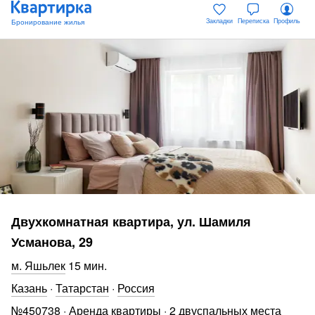
Закладки
Переписка
Профиль
Двухкомнатная квартира, ул. Шамиля
Усманова, 29
Яшьлек
15 мин
.
Казань
·
Татарстан
·
Россия
№
450738
·
Аренда квартиры
·
2 двуспальных места