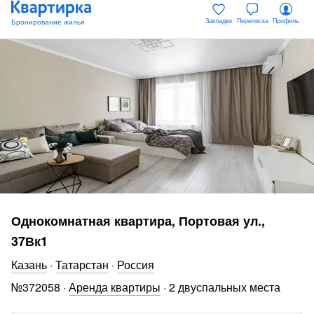
Закладки
Переписка
Профиль
Однокомнатная квартира, Портовая ул.,
37Вк1
Казань
·
Татарстан
·
Россия
№
372058
·
Аренда квартиры
·
2 двуспальных места