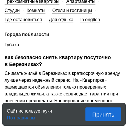
Трехкомнатные квартиры
Апартаменты
Студии
Комнаты
Отели и гостиницы
Где остановиться
Для отдыха
In english
Города поблизости
Губаха
Как безопасно снять квартиру посуточно
в Березниках?
Снимать жильё в Березниках в краткосрочную аренду
лучше через надежный сервис. На «Квартирке»
размещаются объявления только проверенных
владельцев жилья, а также сервис дает гарантии при
внесении предоплаты. Бронирование временного
жилья для иногородних гостей, туристов, отдыхающих
Сайт использует куки
Принять
и путешественников на «Квартирке» — это надежно,
По правилам
выгодно и безопасно.