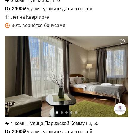
2-комн.
ул. Мира, 110
От
2400
₽
/сутки
укажите даты и гостей
11 лет
на Квартирке
30
%
вернётся бонусами
1-комн.
улица Парижской Коммуны, 50
От
2000
₽
/сутки
укажите даты и гостей