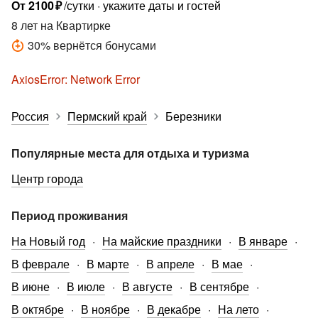
От
2100
₽
/сутки
укажите даты и гостей
8 лет
на Квартирке
30
%
вернётся бонусами
AxiosError: Network Error
Россия
Пермский край
Березники
Популярные места для отдыха и туризма
Центр города
Период проживания
На Новый год
На майские праздники
В январе
В феврале
В марте
В апреле
В мае
В июне
В июле
В августе
В сентябре
В октябре
В ноябре
В декабре
На лето