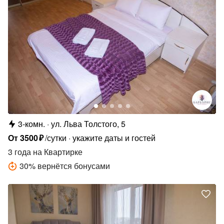
3-комн.
ул. Льва Толстого, 5
От
3500
₽
/сутки
укажите даты и гостей
3 года
на Квартирке
30
%
вернётся бонусами