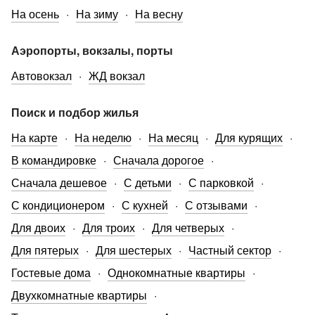
На осень
На зиму
На весну
Аэропорты, вокзалы, порты
Автовокзал
ЖД вокзал
Поиск и подбор жилья
На карте
На неделю
На месяц
Для курящих
В командировке
Сначала дорогое
Сначала дешевое
С детьми
С парковкой
С кондиционером
С кухней
С отзывами
Для двоих
Для троих
Для четверых
Для пятерых
Для шестерых
Частный сектор
Гостевые дома
Однокомнатные квартиры
Двухкомнатные квартиры