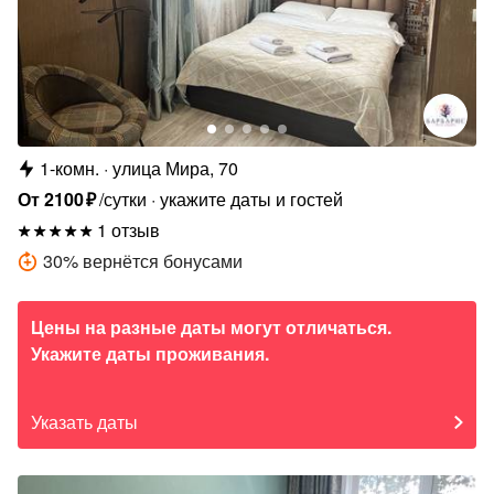
1-комн.
улица Мира, 70
От
2100
₽
/сутки
укажите даты и гостей
1 отзыв
30
%
вернётся бонусами
Цены на разные даты могут отличаться.
Укажите даты проживания.
Указать даты