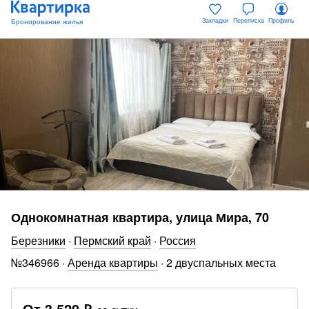
Закладки
Переписка
Профиль
Однокомнатная квартира, улица Мира, 70
Березники
·
Пермский край
·
Россия
№
346966
·
Аренда квартиры
·
2 двуспальных места
От
3 520 ₽