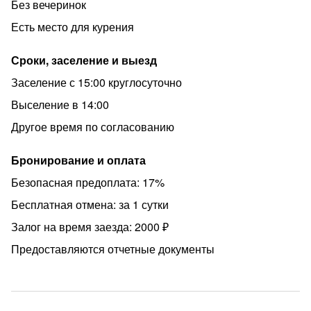
Без вечеринок
районах. Стоимость при бронировании на одни сутки
Есть место для курения
начинается с 1500р.
На часы, сутки, ночь, неделю, месяц или длительно.
Сроки, заселение и выезд
При длительном проживании СКИДКИ.
Заселение с 15:00 круглосуточно
Отчетные документы которые примет любая
Выселение в 14:00
бухгалтерия. Чек с QR кодом.
Другое время по согласованию
Любая форма оплаты, в т.ч. оплата безналичным
путем.
Бронирование и оплата
Заключаем договора с организациями.
Безопасная предоплата: 17%
__
Бесплатная отмена: за 1 сутки
Бронируйте прямо сейчас!
Залог на время заезда: 2000 ₽
возраст 25+
Предоставляются отчетные документы