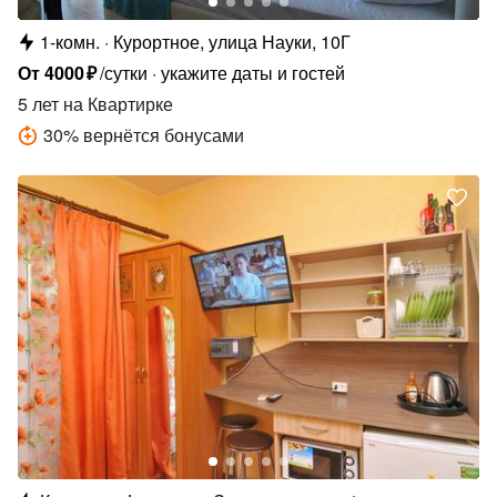
1-комн.
Курортное, улица Науки, 10Г
От
4000
₽
/сутки
укажите даты и гостей
5 лет
на Квартирке
30
%
вернётся бонусами