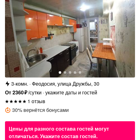
3-комн.
Феодосия, улица Дружбы, 30
От
2360
₽
/сутки
укажите даты и гостей
1 отзыв
30
%
вернётся бонусами
Цены для разного состава гостей могут
отличаться. Укажите состав гостей.