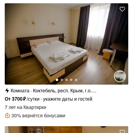
Комната
Коктебель, респ. Крым, г.о.
Феодосия,Школьный пер., 1Ж
От
3700
₽
/сутки
укажите даты и гостей
7 лет
на Квартирке
30
%
вернётся бонусами