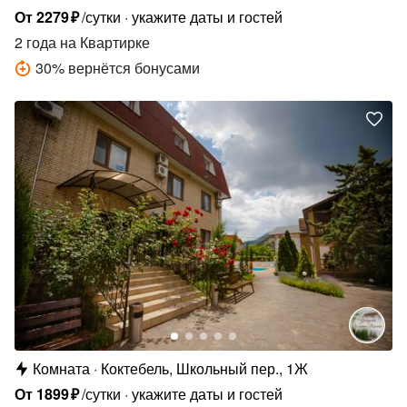
От
2279
₽
/сутки
укажите даты и гостей
2 года
на Квартирке
30
%
вернётся бонусами
Комната
Коктебель, Школьный пер., 1Ж
От
1899
₽
/сутки
укажите даты и гостей