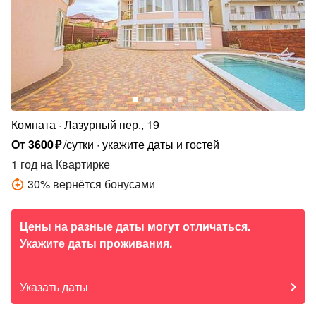
Комната
Лазурный пер., 19
От
3600
₽
/сутки
укажите даты и гостей
1 год
на Квартирке
30
%
вернётся бонусами
Цены на разные даты могут отличаться.
Укажите даты проживания.
Указать даты