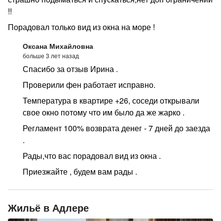
эл. духовка, эл. чайник . Есть кран -фильтрованная
!!
чистая питьевая вода. Пастельное белье , полотенца,
Порадовал только вид из окна на море !
посуда , сушилка для белья , фен, утюг , гладильная
доска. Пляж самый лучший – « Южное Взморье» и
Оксана Михайловна
больше 3 лет назад
«Огонек» Цены: с Октября по Май -2500 Июнь -3500
Спасибо за отзыв Ирина .
Июль август – 4500 Сентябрь - 3500 Депозит
возвратный по договору - 5000
Проверили фен работает исправно.
Температура в квартире +26, соседи открывали
свое окно потому что им было да же жарко .
Регламент 100% возврата денег - 7 дней до заезда
.
Рады,что вас порадовал вид из окна .
Приезжайте , будем вам рады .
Жильё в Адлере