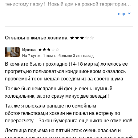
тенистому парку ! Новый дом на ровной территории
без спусков и подъёмов, чистый подъезд,
еще
видеонаблюдение, лифт , консьерж, паркинг. Рядом
центральный рынок, ТРЦ ,Мандарин , ТЦ Плаза ,
Новый Век, рынок , столовая ,кафе , аптеки, гастроном
Отзывы о жилье хозяина
, супермаркет Магнит . Все рядом! - Олимпийский парк
30 минут - Красная поляна 30 минут - Аэропорт 10
Ирина
минут - жд вокзал 10минут - Сочи 30 минут В
На 7 суток ·
1-комн. ·
больше 3 лет назад
квартире все необходимое для проживания и
В комнате было прохладно (14-18 марта),хотелось ее
комфортного отдыха! Отдельная спальня ,двуспальная
прогреть,но пользоваться кондиционером оказалось
кровать 160*200 см . В гостиной с кухонной и
проблемой тк он мешал соседям из-за своего шума
обеденной зоной есть диван ,раскладывается на 150
Так же был неисправный фен,и очень шумный
*200см , большой жк . телевизор. Совмещенная ванная
холодильник,,за это сразу минус две звезды!!
комната с туалетом, все новое . Балкон с видами на
Так же я выехала раньше по семейным
город , все закаты как на ладони , на балконе есть
обстоятельствам,и хозяин не пошел на встречу по
столик с двумя креслами для отдыха . В кухне вся
перерасчету…Закон бумеранга еще никто не отменял!!
новая бытовая техника : кондиционер , 40 дюймовый
телевизор со смарт тв, двухкамерный холодильник ,
Лестница подьема на пятый этаж очень опасная и
стиральная машина , микроволновая печь , эл. плита ,
страшно подыматься и спускаться,нет доп ограничений