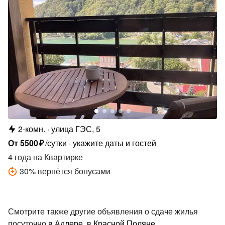
2-комн.
улица ГЭС, 5
От
5500
₽
/сутки
укажите даты и гостей
4 года
на Квартирке
30
%
вернётся бонусами
Смотрите также другие объявления о сдаче жилья
посуточно
в Адлере
,
в Красной Поляне
.