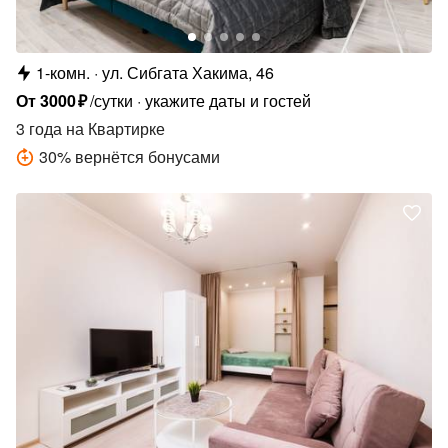
1-комн.
ул. Сибгата Хакима, 46
От
3000
₽
/сутки
укажите даты и гостей
3 года
на Квартирке
30
%
вернётся бонусами