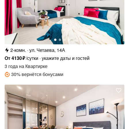
2-комн.
ул. Четаева, 14А
От
4130
₽
/сутки
укажите даты и гостей
3 года
на Квартирке
30
%
вернётся бонусами