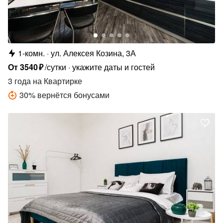
1-комн.
ул. Алексея Козина, 3А
От
3540
₽
/сутки
укажите даты и гостей
3 года
на Квартирке
30
%
вернётся бонусами