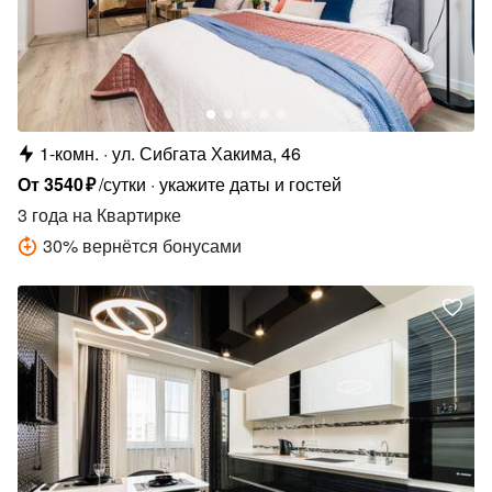
1-комн.
ул. Сибгата Хакима, 46
От
3540
₽
/сутки
укажите даты и гостей
3 года
на Квартирке
30
%
вернётся бонусами