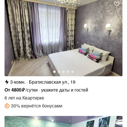
3-комн.
Братиславская ул., 19
От
4800
₽
/сутки
укажите даты и гостей
6 лет
на Квартирке
30
%
вернётся бонусами