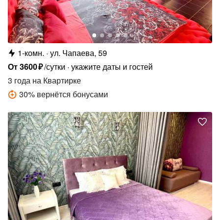
1-комн.
ул. Чапаева, 59
От
3600
₽
/сутки
укажите даты и гостей
3 года
на Квартирке
30
%
вернётся бонусами