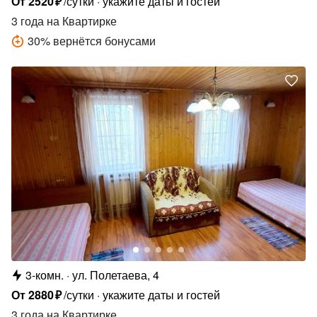
От
2520
₽
/сутки
укажите даты и гостей
3 года
на Квартирке
30
%
вернётся бонусами
3-комн.
ул. Полетаева, 4
От
2880
₽
/сутки
укажите даты и гостей
3 года
на Квартирке