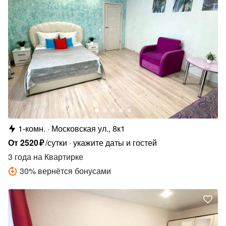
1-комн.
Московская ул., 8к1
От
2520
₽
/сутки
укажите даты и гостей
3 года
на Квартирке
30
%
вернётся бонусами