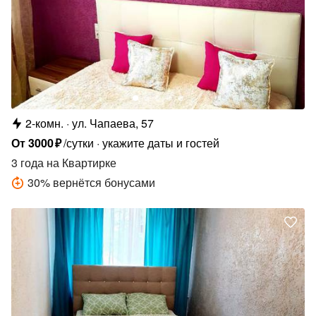
2-комн.
ул. Чапаева, 57
От
3000
₽
/сутки
укажите даты и гостей
3 года
на Квартирке
30
%
вернётся бонусами