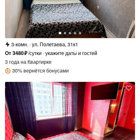
3-комн.
ул. Полетаева, 31к1
От
3480
₽
/сутки
укажите даты и гостей
3 года
на Квартирке
30
%
вернётся бонусами