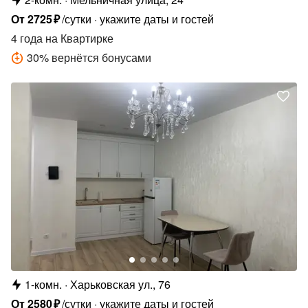
От
2725
₽
/сутки
укажите даты и гостей
4 года
на Квартирке
30
%
вернётся бонусами
1-комн.
Харьковская ул., 76
От
2580
₽
/сутки
укажите даты и гостей