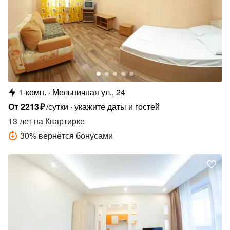
1-комн.
Мельничная ул., 24
От
2213
₽
/сутки
укажите даты и гостей
13 лет
на Квартирке
30
%
вернётся бонусами