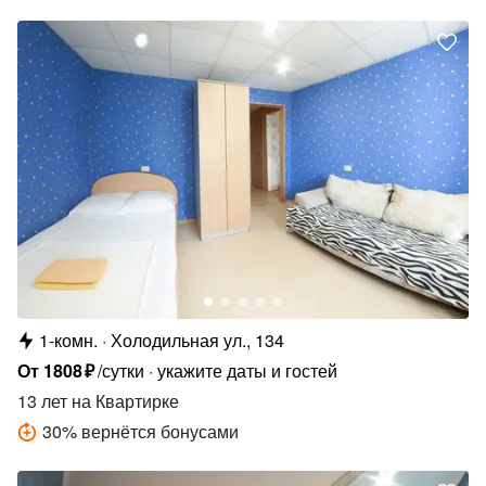
1-комн.
Холодильная ул., 134
От
1808
₽
/сутки
укажите даты и гостей
13 лет
на Квартирке
30
%
вернётся бонусами