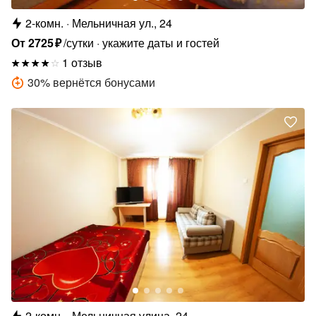
2-комн.
Мельничная ул., 24
От
2725
₽
/сутки
укажите даты и гостей
1 отзыв
30
%
вернётся бонусами
2-комн.
Мельничная улица, 24