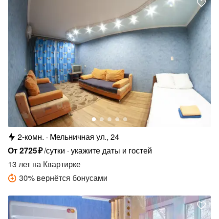
2-комн.
Мельничная ул., 24
От
2725
₽
/сутки
укажите даты и гостей
13 лет
на Квартирке
30
%
вернётся бонусами