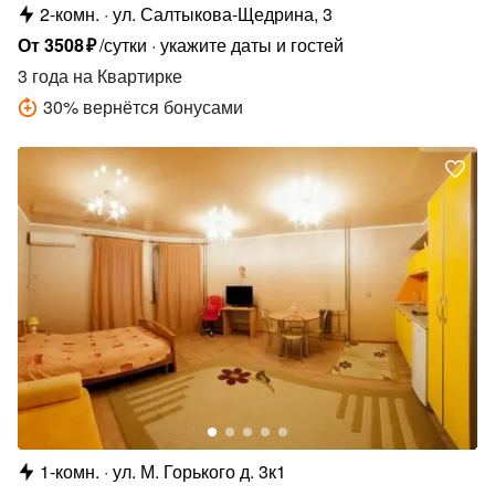
2-комн.
ул. Салтыкова-Щедрина, 3
От
3508
₽
/сутки
укажите даты и гостей
3 года
на Квартирке
30
%
вернётся бонусами
1-комн.
ул. М. Горького д. 3к1